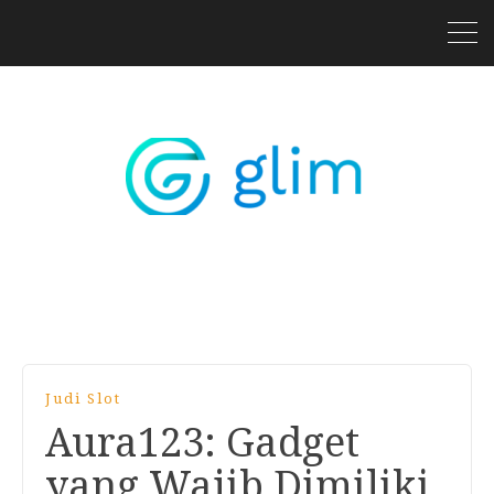
Judi Slot
Aura123: Gadget
yang Wajib Dimiliki