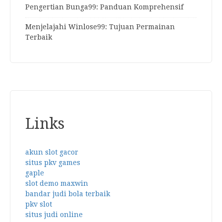
Pengertian Bunga99: Panduan Komprehensif
Menjelajahi Winlose99: Tujuan Permainan
Terbaik
Links
akun slot gacor
situs pkv games
gaple
slot demo maxwin
bandar judi bola terbaik
pkv slot
situs judi online