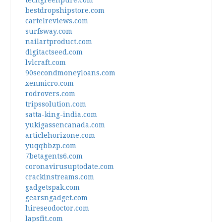
techgreenpure.com
bestdropshipstore.com
cartelreviews.com
surfsway.com
nailartproduct.com
digitactseed.com
lvlcraft.com
90secondmoneyloans.com
xenmicro.com
rodrovers.com
tripssolution.com
satta-king-india.com
yukigassencanada.com
articlehorizone.com
yuqqbbzp.com
7betagents6.com
coronavirusuptodate.com
crackinstreams.com
gadgetspak.com
gearsngadget.com
hireseodoctor.com
lapsfit.com