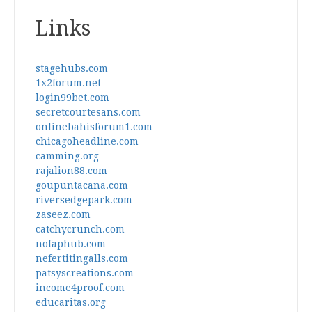
Links
stagehubs.com
1x2forum.net
login99bet.com
secretcourtesans.com
onlinebahisforum1.com
chicagoheadline.com
camming.org
rajalion88.com
goupuntacana.com
riversedgepark.com
zaseez.com
catchycrunch.com
nofaphub.com
nefertitingalls.com
patsyscreations.com
income4proof.com
educaritas.org