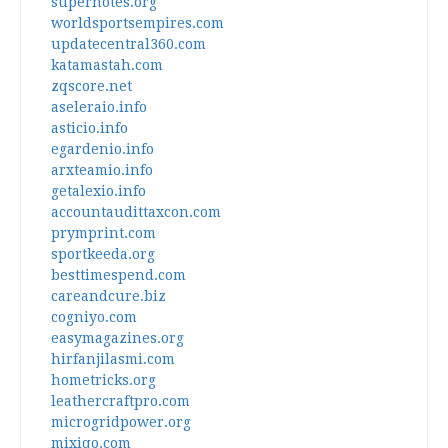
supernotes.org
worldsportsempires.com
updatecentral360.com
katamastah.com
zqscore.net
aseleraio.info
asticio.info
egardenio.info
arxteamio.info
getalexio.info
accountaudittaxcon.com
prymprint.com
sportkeeda.org
besttimespend.com
careandcure.biz
cogniyo.com
easymagazines.org
hirfanjilasmi.com
hometricks.org
leathercraftpro.com
microgridpower.org
mixiqo.com