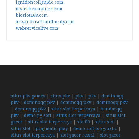
ignitioncoilguide.com
mytechcomputer.com
bioslot168.com
artsandcraftsauthority.com
webservicelive.com
situs pkv games
|
situs pkv
|
pkv
|
pkv
|
dominoqq
pkv
|
dominoqq pkv
|
dominoqq pkv
|
dominoqq pkv
|
dominoqq pkv
|
situs slot terpercaya
|
bandarqq
pkv
|
demo pg soft
|
situs slot terpercaya
|
situs slot
gacor
|
situs slot terpercaya
|
slot88
|
situs slot
|
situs slot
|
pragmatic play
|
demo slot pragmatic
|
situs slot terpercaya
|
slot gacor resmi
|
slot gacor