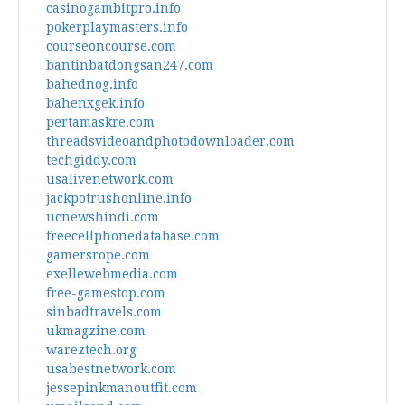
casinogambitpro.info
pokerplaymasters.info
courseoncourse.com
bantinbatdongsan247.com
bahednog.info
bahenxgek.info
pertamaskre.com
threadsvideoandphotodownloader.com
techgiddy.com
usalivenetwork.com
jackpotrushonline.info
ucnewshindi.com
freecellphonedatabase.com
gamersrope.com
exellewebmedia.com
free-gamestop.com
sinbadtravels.com
ukmagzine.com
wareztech.org
usabestnetwork.com
jessepinkmanoutfit.com