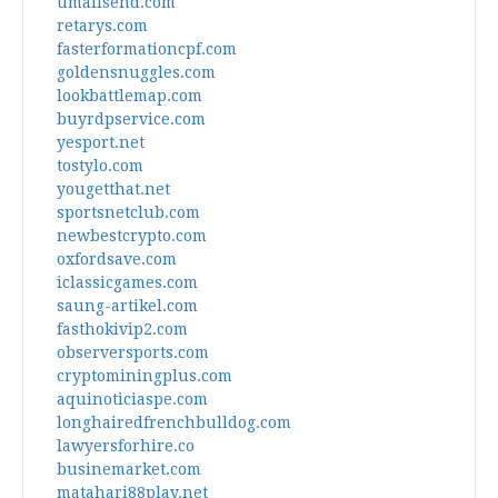
umailsend.com
retarys.com
fasterformationcpf.com
goldensnuggles.com
lookbattlemap.com
buyrdpservice.com
yesport.net
tostylo.com
yougetthat.net
sportsnetclub.com
newbestcrypto.com
oxfordsave.com
iclassicgames.com
saung-artikel.com
fasthokivip2.com
observersports.com
cryptominingplus.com
aquinoticiaspe.com
longhairedfrenchbulldog.com
lawyersforhire.co
businemarket.com
matahari88play.net