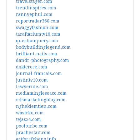
travelstager.com
trendinspires.com
rannyephul.com
reportradar360.com
swaggyfashion.com
taraftariumtv10.com
questionquery.com
bodybuildinglegend.com
brilliant-nails.com
dandr-photography.com
dokteroce.com
journal-francais.com
justintv10.com
lawyerule.com
mediamingleseaco.com
mtsmarketingblog.com
nghekiemtien.com
wasirku.com
tejas24.com
poolturbo.com
prachestait.com
artforafghans.info