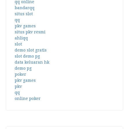
qq online
bandarqq
situs slot
qq
pkv games
situs pkv resmi
ahliqq
slot
demo slot gratis
slot demo pg
data keluaran hk
demo pg
poker
pkv games
pkv
qq
online poker