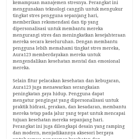
kemampuan manajemen stresnya. Perangkat ini
menggunakan teknologi canggih untuk mengukur
tingkat stres pengguna sepanjang hari,
memberikan rekomendasi dan tip yang
dipersonalisasi untuk membantu mereka
mengurangi stres dan meningkatkan kesejahteraan
mereka secara keseluruhan. Dengan membantu
pengguna lebih memahami tingkat stres mereka,
Aura123 memberdayakan mereka untuk
mengendalikan kesehatan mental dan emosional
mereka.
Selain fitur pelacakan kesehatan dan kebugaran,
Aura123 juga menawarkan serangkaian
peningkatan gaya hidup. Pengguna dapat
mengatur pengingat yang dipersonalisasi untuk
praktik hidrasi, gerakan, dan kesadaran, membantu
mereka tetap pada jalur yang tepat untuk mencapai
tujuan kesehatan mereka sepanjang hari.
Perangkat ini juga dilengkapi desain yang ramping
dan modern, menjadikannya aksesori bergaya