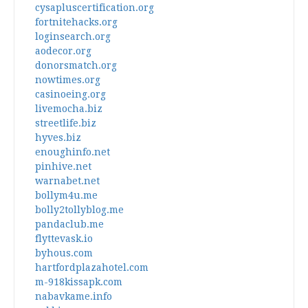
cysapluscertification.org
fortnitehacks.org
loginsearch.org
aodecor.org
donorsmatch.org
nowtimes.org
casinoeing.org
livemocha.biz
streetlife.biz
hyves.biz
enoughinfo.net
pinhive.net
warnabet.net
bollym4u.me
bolly2tollyblog.me
pandaclub.me
flyttevask.io
byhous.com
hartfordplazahotel.com
m-918kissapk.com
nabavkame.info