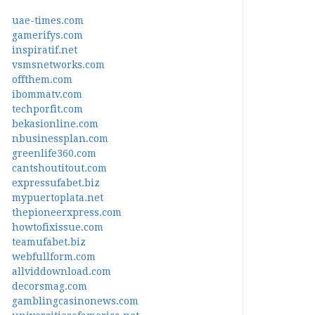
uae-times.com
gamerifys.com
inspiratif.net
vsmsnetworks.com
offthem.com
ibommatv.com
techporfit.com
bekasionline.com
nbusinessplan.com
greenlife360.com
cantshoutitout.com
expressufabet.biz
mypuertoplata.net
thepioneerxpress.com
howtofixissue.com
teamufabet.biz
webfullform.com
allviddownload.com
decorsmag.com
gamblingcasinonews.com