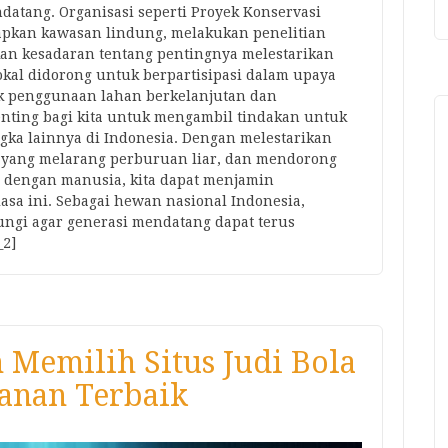
atang. Organisasi seperti Proyek Konservasi
pkan kawasan lindung, melakukan penelitian
kan kesadaran tentang pentingnya melestarikan
okal didorong untuk berpartisipasi dalam upaya
k penggunaan lahan berkelanjutan dan
enting bagi kita untuk mengambil tindakan untuk
ka lainnya di Indonesia. Dengan melestarikan
 yang melarang perburuan liar, dan mendorong
 dengan manusia, kita dapat menjamin
sa ini. Sebagai hewan nasional Indonesia,
ungi agar generasi mendatang dapat terus
2]
 Memilih Situs Judi Bola
anan Terbaik