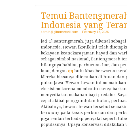
Temui Bantengmerah
Indonesia yang Ter
admin@glimmerick.com
|
February 18, 2026
[ad_1] Bantengmerah, juga dikenal sebagai 
Indonesia. Hewan ikonik ini telah ditetap
kekayaan keanekaragaman hayati dan wari
sebagai simbol nasional, Bantengmerah te
hilangnya habitat, perburuan liar, dan p
kuat, dengan
qq
bulu khas berwarna merah
Mereka biasanya ditemukan di hutan dan 
pulau Jawa. Hewan-hewan ini memainkan 
ekosistem karena membantu menyebarkan 
menyediakan makanan bagi predator. Say
cepat akibat penggundulan hutan, perluas
Akibatnya, hewan-hewan tersebut semakin
berujung pada kasus perburuan dan perbur
juga rentan terhadap penyakit seperti tu
populasinya. Upaya konservasi dilakuka