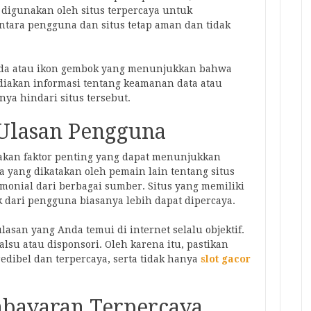
g digunakan oleh situs terpercaya untuk
tara pengguna dan situs tetap aman dan tidak
anda atau ikon gembok yang menunjukkan bahwa
ediakan informasi tentang keamanan data atau
ya hindari situs tersebut.
 Ulasan Pengguna
pakan faktor penting yang dapat menunjukkan
a yang dikatakan oleh pemain lain tentang situs
monial dari berbagai sumber. Situs yang memiliki
 dari pengguna biasanya lebih dapat dipercaya.
asan yang Anda temui di internet selalu objektif.
lsu atau disponsori. Oleh karena itu, pastikan
dibel dan terpercaya, serta tidak hanya
slot gacor
mbayaran Terpercaya