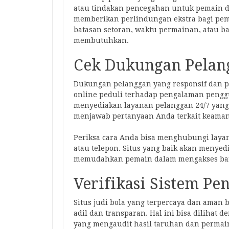
atau tindakan pencegahan untuk pemain di
memberikan perlindungan ekstra bagi pem
batasan setoran, waktu permainan, atau b
membutuhkan.
Cek Dukungan Pelan
Dukungan pelanggan yang responsif dan pr
online peduli terhadap pengalaman pengg
menyediakan layanan pelanggan 24/7 yan
menjawab pertanyaan Anda terkait keamana
Periksa cara Anda bisa menghubungi layana
atau telepon. Situs yang baik akan menye
memudahkan pemain dalam mengakses ba
Verifikasi Sistem Pe
Situs judi bola yang terpercaya dan ama
adil dan transparan. Hal ini bisa dilihat 
yang mengaudit hasil taruhan dan permain