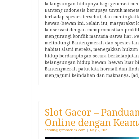
kelangsungan hidupnya bagi generasi mend
Banteng Indonesia berupaya untuk meneta
terhadap spesies tersebut, dan meningkat
hewan-hewan ini. Selain itu, masyarakat l
konservasi dengan mempromosikan prakti
mengurangi konflik manusia-satwa liar. P
melindungi Bantengmerah dan spesies lang
habitat alami mereka, menegakkan hukum
hidup berdampingan secara berkelanjutan
kelangsungan hidup hewan-hewan luar bia
Bantengmerah patut kita hormati dan lind
mengagumi keindahan dan maknanya. [ad_
Slot Gacor – Panduan
Online dengan Keam
admin@glimmerick.com
|
May 2, 2025