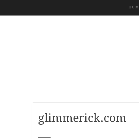
HOM
glimmerick.com