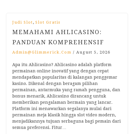
,
Judi Slot
Slot Gratis
MEMAHAMI AHLICASINO:
PANDUAN KOMPREHENSIF
Admin@glimmerick.com
/
August 5, 2026
Apa itu Ahlicasino? Ahlicasino adalah platform
permainan online inovatif yang dengan cepat
mendapatkan popularitas di kalangan penggemar
kasino. Dikenal dengan beragam pilihan
permainan, antarmuka yang ramah pengguna, dan
bonus menarik, Ahlicasino dirancang untuk
memberikan pengalaman bermain yang lancar.
Platform ini menawarkan segalanya mulai dari
permainan meja klasik hingga slot video modern,
menjadikannya tujuan serbaguna bagi pemain dari
semua preferensi. Fitur…