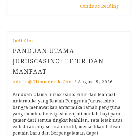
Continue Reading
→
Judi Slot
PANDUAN UTAMA
JURUSCASINO: FITUR DAN
MANFAAT
Admin@glimmerick.com
/
August 5, 2026
Panduan Utama Juruscasino: Fitur dan Manfaat
Antarmuka yang Ramah Pengguna Juruscasino
bangga menawarkan antarmuka ramah pengguna
yang membuat navigasi menjadi mudah bagi para
gamer dari semua tingkat keahlian. Tata letak situs
web dirancang secara intuitif, memastikan bahwa
pemain baru dan berpengalaman dapat