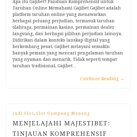
Apa itu Gajibet? Panduan Komprehensif untuk
Taruhan Online Memahami Gajibet Gajibet adalah
platform taruhan online yang menawarkan
berbagai peluang perjudian, termasuk taruhan
olahraga, permainan kasino, permainan dealer
langsung, dan berbagai pilihan perjudian lainnya.
Didirikan dalam konteks lanskap digital yang
berkembang pesat, Gajibet melayani semakin
banyak pemain yang mencari pengalaman taruhan
yang nyaman dan menarik. Tidak seperti tempat
taruhan tradisional, Gajibet…
Continue Reading
→
,
Judi Slot
Slot Gampang Menang
MENJELAJAHI MAJESTIBET:
TINJAUAN KOMPREHENSIF