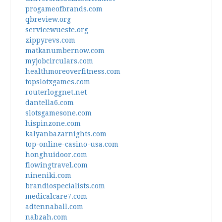
progameofbrands.com
qbreview.org
servicewueste.org
zippyrevs.com
matkanumbernow.com
myjobcirculars.com
healthmoreoverfitness.com
topslotxgames.com
routerloggnet.net
dantella6.com
slotsgamesone.com
hispinzone.com
kalyanbazarnights.com
top-online-casino-usa.com
honghuidoor.com
flowingtravel.com
nineniki.com
brandiospecialists.com
medicalcare7.com
adtennaball.com
nabzah.com