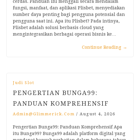
cerdas. Panduan ini menggali secara mendalam
fungsi, manfaat, dan aplikasi Plisbet, menyediakan
sumber daya penting bagi pengguna potensial dan
pengguna saat ini. Apa itu Plisbet? Pada intinya,
Plisbet adalah solusi berbasis cloud yang
mengintegrasikan berbagai operasi bisnis ke…
Continue Reading
→
Judi Slot
PENGERTIAN BUNGA99:
PANDUAN KOMPREHENSIF
Admin@glimmerick.com
/
August 4, 2026
Pengertian Bunga99: Panduan Komprehensif Apa
itu Bunga99? Bunga99 adalah platform digital yang