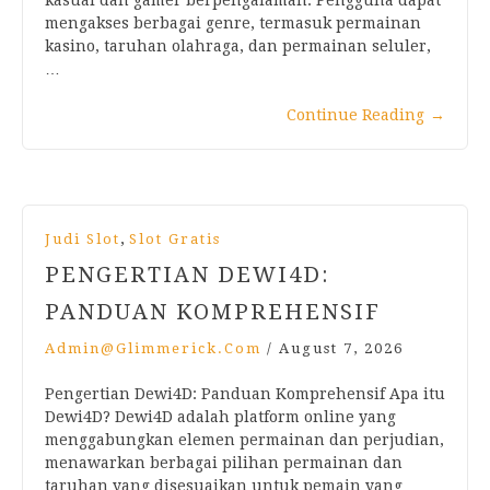
kasual dan gamer berpengalaman. Pengguna dapat
mengakses berbagai genre, termasuk permainan
kasino, taruhan olahraga, dan permainan seluler,
…
Continue Reading
→
,
Judi Slot
Slot Gratis
PENGERTIAN DEWI4D:
PANDUAN KOMPREHENSIF
Admin@glimmerick.com
/
August 7, 2026
Pengertian Dewi4D: Panduan Komprehensif Apa itu
Dewi4D? Dewi4D adalah platform online yang
menggabungkan elemen permainan dan perjudian,
menawarkan berbagai pilihan permainan dan
taruhan yang disesuaikan untuk pemain yang