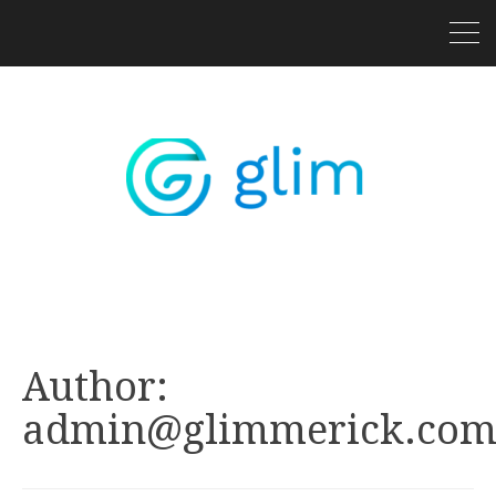
Author:
admin@glimmerick.co