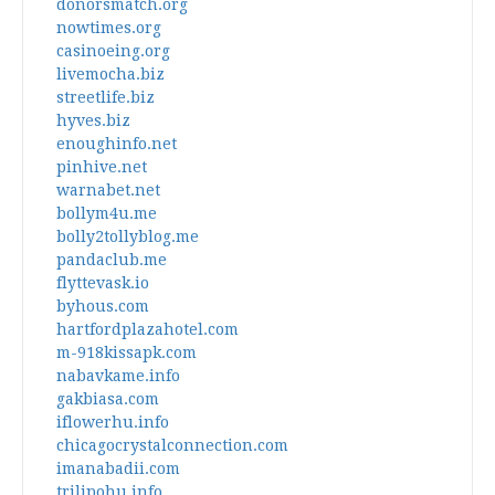
donorsmatch.org
nowtimes.org
casinoeing.org
livemocha.biz
streetlife.biz
hyves.biz
enoughinfo.net
pinhive.net
warnabet.net
bollym4u.me
bolly2tollyblog.me
pandaclub.me
flyttevask.io
byhous.com
hartfordplazahotel.com
m-918kissapk.com
nabavkame.info
gakbiasa.com
iflowerhu.info
chicagocrystalconnection.com
imanabadii.com
trilipohu.info