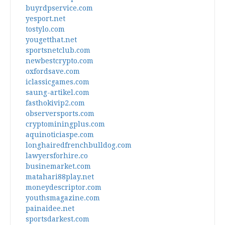
buyrdpservice.com
yesport.net
tostylo.com
yougetthat.net
sportsnetclub.com
newbestcrypto.com
oxfordsave.com
iclassicgames.com
saung-artikel.com
fasthokivip2.com
observersports.com
cryptominingplus.com
aquinoticiaspe.com
longhairedfrenchbulldog.com
lawyersforhire.co
businemarket.com
matahari88play.net
moneydescriptor.com
youthsmagazine.com
painaidee.net
sportsdarkest.com