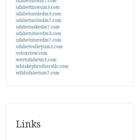
ufabettinwm7.com
ufabettinwum3.com
ufabetunitedm3.com
ufabetunitedm7.com
ufabetuskedm7.com
ufabetutoredm3.com
ufabetutoredm7.com
ufabetvalleyum3.com
veloxview.com
westufabetm3.com
whiskeybrothersllc.com
wildufabetum7.com
Links