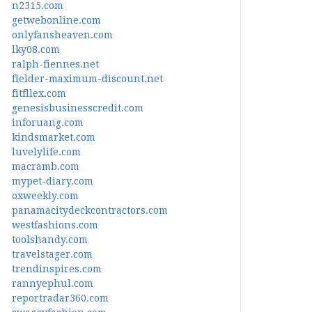
n2315.com
getwebonline.com
onlyfansheaven.com
lky08.com
ralph-fiennes.net
fielder-maximum-discount.net
fitfllex.com
genesisbusinesscredit.com
inforuang.com
kindsmarket.com
luvelylife.com
macramb.com
mypet-diary.com
oxweekly.com
panamacitydeckcontractors.com
westfashions.com
toolshandy.com
travelstager.com
trendinspires.com
rannyephul.com
reportradar360.com