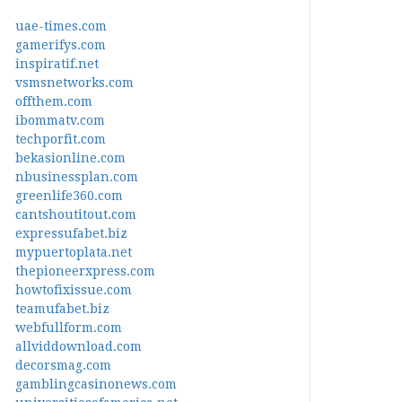
uae-times.com
gamerifys.com
inspiratif.net
vsmsnetworks.com
offthem.com
ibommatv.com
techporfit.com
bekasionline.com
nbusinessplan.com
greenlife360.com
cantshoutitout.com
expressufabet.biz
mypuertoplata.net
thepioneerxpress.com
howtofixissue.com
teamufabet.biz
webfullform.com
allviddownload.com
decorsmag.com
gamblingcasinonews.com