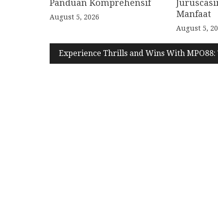
Panduan Komprehensif
Juruscasi
Manfaat
August 5, 2026
August 5, 2
Experience Thrills and Wins With MPO88: 