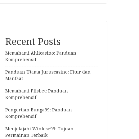
Recent Posts
Memahami Ahlicasino: Panduan
Komprehensif
Panduan Utama Juruscasino: Fitur dan
Manfaat
Memahami Plisbet: Panduan
Komprehensif
Pengertian Bunga99: Panduan
Komprehensif
Menjelajahi Winlose99: Tujuan
Permainan Terbaik