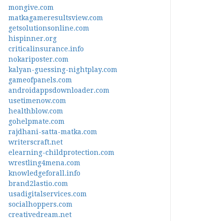
mongive.com
matkagameresultsview.com
getsolutionsonline.com
hispinner.org
criticalinsurance.info
nokariposter.com
kalyan-guessing-nightplay.com
gameofpanels.com
androidappsdownloader.com
usetimenow.com
healthblow.com
gohelpmate.com
rajdhani-satta-matka.com
writerscraft.net
elearning-childprotection.com
wrestling4mena.com
knowledgeforall.info
brand2lastio.com
usadigitalservices.com
socialhoppers.com
creativedream.net