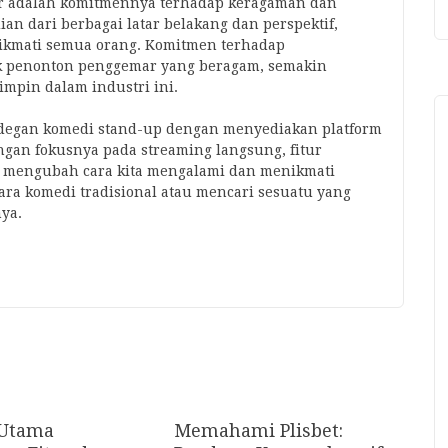
dar adalah komitmennya terhadap keragaman dan
an dari berbagai latar belakang dan perspektif,
ikmati semua orang. Komitmen terhadap
k penonton penggemar yang beragam, semakin
mpin dalam industri ini.
adegan komedi stand-up dengan menyediakan platform
engan fokusnya pada streaming langsung, fitur
ar mengubah cara kita mengalami dan menikmati
ra komedi tradisional atau mencari sesuatu yang
ya.
 Utama
Memahami Plisbet: