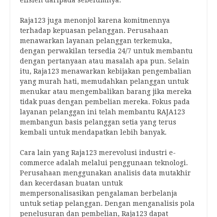
efisien daripada sebelumnya.
Raja123 juga menonjol karena komitmennya
terhadap kepuasan pelanggan. Perusahaan
menawarkan layanan pelanggan terkemuka,
dengan perwakilan tersedia 24/7 untuk membantu
dengan pertanyaan atau masalah apa pun. Selain
itu, Raja123 menawarkan kebijakan pengembalian
yang murah hati, memudahkan pelanggan untuk
menukar atau mengembalikan barang jika mereka
tidak puas dengan pembelian mereka. Fokus pada
layanan pelanggan ini telah membantu RAJA123
membangun basis pelanggan setia yang terus
kembali untuk mendapatkan lebih banyak.
Cara lain yang Raja123 merevolusi industri e-
commerce adalah melalui penggunaan teknologi.
Perusahaan menggunakan analisis data mutakhir
dan kecerdasan buatan untuk
mempersonalisasikan pengalaman berbelanja
untuk setiap pelanggan. Dengan menganalisis pola
penelusuran dan pembelian, Raja123 dapat