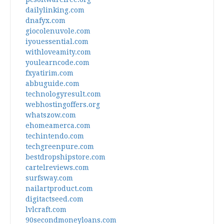
dailylinking.com
dnafyx.com
giocolenuvole.com
iyouessential.com
withloveamity.com
youlearncode.com
fxyatirim.com
abbuguide.com
technologyresult.com
webhostingoffers.org
whatszow.com
ehomeamerca.com
techintendo.com
techgreenpure.com
bestdropshipstore.com
cartelreviews.com
surfsway.com
nailartproduct.com
digitactseed.com
lvlcraft.com
90secondmoneyloans.com