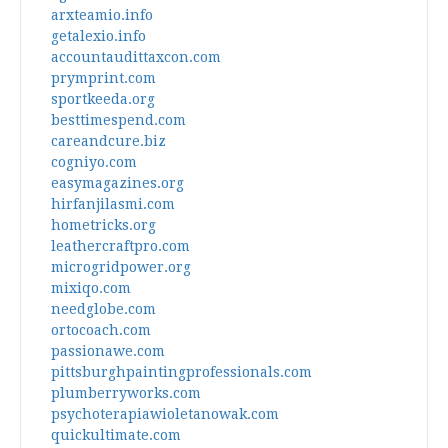
arxteamio.info
getalexio.info
accountaudittaxcon.com
prymprint.com
sportkeeda.org
besttimespend.com
careandcure.biz
cogniyo.com
easymagazines.org
hirfanjilasmi.com
hometricks.org
leathercraftpro.com
microgridpower.org
mixiqo.com
needglobe.com
ortocoach.com
passionawe.com
pittsburghpaintingprofessionals.com
plumberryworks.com
psychoterapiawioletanowak.com
quickultimate.com