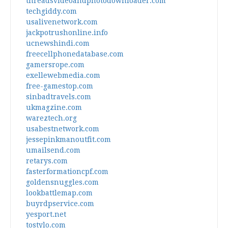
threadsvideoandphotodownloader.com
techgiddy.com
usalivenetwork.com
jackpotrushonline.info
ucnewshindi.com
freecellphonedatabase.com
gamersrope.com
exellewebmedia.com
free-gamestop.com
sinbadtravels.com
ukmagzine.com
wareztech.org
usabestnetwork.com
jessepinkmanoutfit.com
umailsend.com
retarys.com
fasterformationcpf.com
goldensnuggles.com
lookbattlemap.com
buyrdpservice.com
yesport.net
tostylo.com