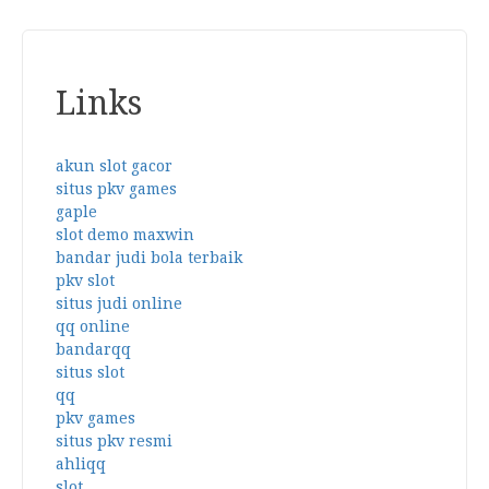
Links
akun slot gacor
situs pkv games
gaple
slot demo maxwin
bandar judi bola terbaik
pkv slot
situs judi online
qq online
bandarqq
situs slot
qq
pkv games
situs pkv resmi
ahliqq
slot