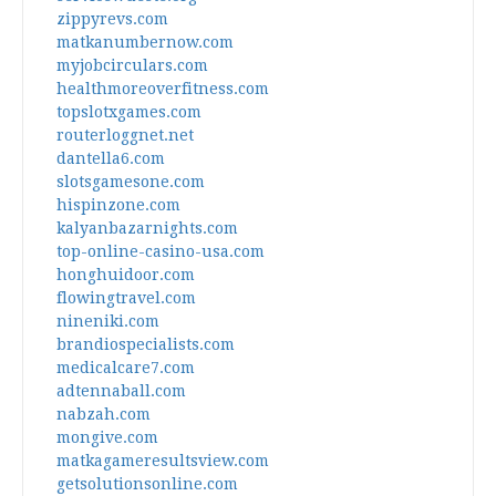
zippyrevs.com
matkanumbernow.com
myjobcirculars.com
healthmoreoverfitness.com
topslotxgames.com
routerloggnet.net
dantella6.com
slotsgamesone.com
hispinzone.com
kalyanbazarnights.com
top-online-casino-usa.com
honghuidoor.com
flowingtravel.com
nineniki.com
brandiospecialists.com
medicalcare7.com
adtennaball.com
nabzah.com
mongive.com
matkagameresultsview.com
getsolutionsonline.com