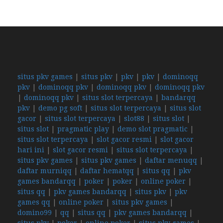
situs pkv games
|
situs pkv
|
pkv
|
pkv
|
dominoqq
pkv
|
dominoqq pkv
|
dominoqq pkv
|
dominoqq pkv
|
dominoqq pkv
|
situs slot terpercaya
|
bandarqq
pkv
|
demo pg soft
|
situs slot terpercaya
|
situs slot
gacor
|
situs slot terpercaya
|
slot88
|
situs slot
|
situs slot
|
pragmatic play
|
demo slot pragmatic
|
situs slot terpercaya
|
slot gacor resmi
|
slot gacor
hari ini
|
slot gacor resmi
|
situs slot terpercaya
|
situs pkv games
|
situs pkv games
|
daftar menuqq
|
daftar murniqq
|
daftar hematqq
|
situs qq
|
pkv
games bandarqq
|
poker
|
poker
|
online poker
|
situs qq
|
pkv games bandarqq
|
situs pkv
|
pkv
games qq
|
online poker
|
situs pkv games
|
domino99
|
qq
|
situs qq
|
pkv games bandarqq
|