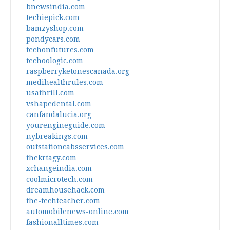
bnewsindia.com
techiepick.com
bamzyshop.com
pondycars.com
techonfutures.com
techoologic.com
raspberryketonescanada.org
medihealthrules.com
usathrill.com
vshapedental.com
canfandalucia.org
yourengineguide.com
nybreakings.com
outstationcabsservices.com
thekrtagy.com
xchangeindia.com
coolmicrotech.com
dreamhousehack.com
the-techteacher.com
automobilenews-online.com
fashionalltimes.com