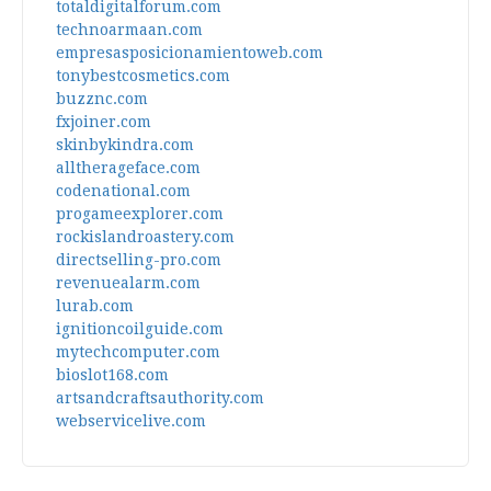
totaldigitalforum.com
technoarmaan.com
empresasposicionamientoweb.com
tonybestcosmetics.com
buzznc.com
fxjoiner.com
skinbykindra.com
alltherageface.com
codenational.com
progameexplorer.com
rockislandroastery.com
directselling-pro.com
revenuealarm.com
lurab.com
ignitioncoilguide.com
mytechcomputer.com
bioslot168.com
artsandcraftsauthority.com
webservicelive.com