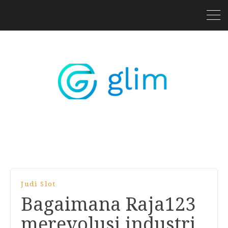
Judi Slot
Bagaimana Raja123
merevolusi industri