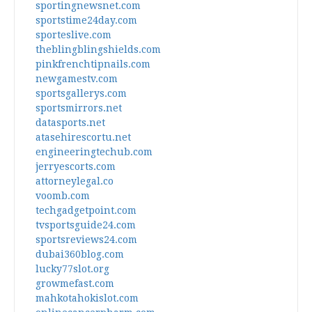
sportingnewsnet.com
sportstime24day.com
sporteslive.com
theblingblingshields.com
pinkfrenchtipnails.com
newgamestv.com
sportsgallerys.com
sportsmirrors.net
datasports.net
atasehirescortu.net
engineeringtechub.com
jerryescorts.com
attorneylegal.co
voomb.com
techgadgetpoint.com
tvsportsguide24.com
sportsreviews24.com
dubai360blog.com
lucky77slot.org
growmefast.com
mahkotahokislot.com