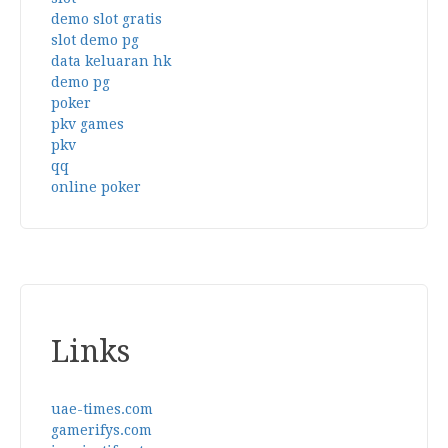
demo slot gratis
slot demo pg
data keluaran hk
demo pg
poker
pkv games
pkv
qq
online poker
Links
uae-times.com
gamerifys.com