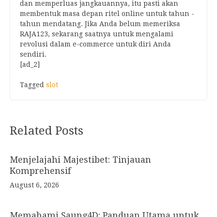
dan memperluas jangkauannya, itu pasti akan
membentuk masa depan ritel online untuk tahun -
tahun mendatang. Jika Anda belum memeriksa
RAJA123, sekarang saatnya untuk mengalami
revolusi dalam e-commerce untuk diri Anda
sendiri.
[ad_2]
Tagged
slot
Post
Related Posts
navigation
Menjelajahi Majestibet: Tinjauan
Komprehensif
August 6, 2026
Memahami Saung4D: Panduan Utama untuk