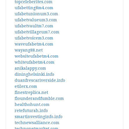
topceleberites.com
ufabetting8m4.com
ufabetunionum3.com
ufabetvalueum3.com
ufabetvaultm7.com
ufabetvillageum7.com
ufabetvoicem3.com
waveufabetm4.com
wayang88.net
websiteufabetm4.com
whiteufabetm4.com
anikalappy.com
dininghelsinki.info
duanfrescariverside.info
etilerx.com
finestreplica.net
flounderandfumble.com
healthohunt.com
retefuturah.info
smartinvestinginfo.info
technewsalliance.com
technonetmarket.com