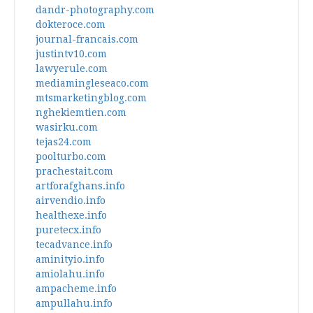
dandr-photography.com
dokteroce.com
journal-francais.com
justintv10.com
lawyerule.com
mediamingleseaco.com
mtsmarketingblog.com
nghekiemtien.com
wasirku.com
tejas24.com
poolturbo.com
prachestait.com
artforafghans.info
airvendio.info
healthexe.info
puretecx.info
tecadvance.info
aminityio.info
amiolahu.info
ampacheme.info
ampullahu.info