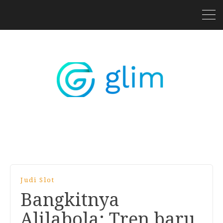
Judi Slot
Bangkitnya
Alilabola: Tren baru