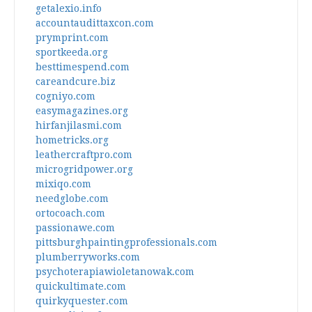
getalexio.info
accountaudittaxcon.com
prymprint.com
sportkeeda.org
besttimespend.com
careandcure.biz
cogniyo.com
easymagazines.org
hirfanjilasmi.com
hometricks.org
leathercraftpro.com
microgridpower.org
mixiqo.com
needglobe.com
ortocoach.com
passionawe.com
pittsburghpaintingprofessionals.com
plumberryworks.com
psychoterapiawioletanowak.com
quickultimate.com
quirkyquester.com