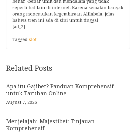
benar -benar unik dan mendalam yang tidak
seperti hal lain di internet. Karena semakin banyak
orang menemukan kegembiraan Alilabola, jelas
bahwa tren ini ada di sini untuk tinggal.
[ad_2]
Tagged
slot
Post
Related Posts
navigation
Apa itu Gajibet? Panduan Komprehensif
untuk Taruhan Online
August 7, 2026
Menjelajahi Majestibet: Tinjauan
Komprehensif