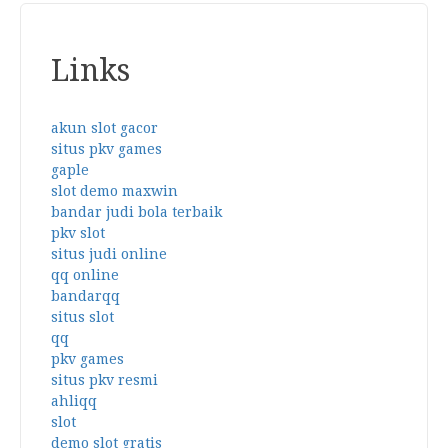
Links
akun slot gacor
situs pkv games
gaple
slot demo maxwin
bandar judi bola terbaik
pkv slot
situs judi online
qq online
bandarqq
situs slot
qq
pkv games
situs pkv resmi
ahliqq
slot
demo slot gratis