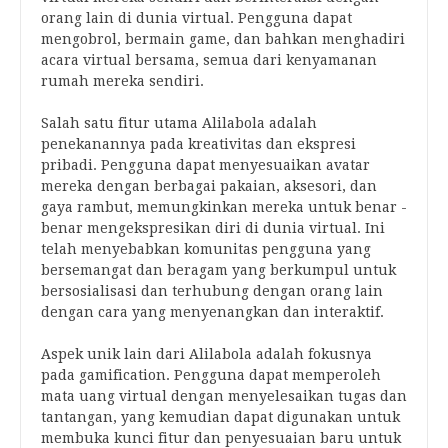
orang lain di dunia virtual. Pengguna dapat
mengobrol, bermain game, dan bahkan menghadiri
acara virtual bersama, semua dari kenyamanan
rumah mereka sendiri.
Salah satu fitur utama Alilabola adalah
penekanannya pada kreativitas dan ekspresi
pribadi. Pengguna dapat menyesuaikan avatar
mereka dengan berbagai pakaian, aksesori, dan
gaya rambut, memungkinkan mereka untuk benar -
benar mengekspresikan diri di dunia virtual. Ini
telah menyebabkan komunitas pengguna yang
bersemangat dan beragam yang berkumpul untuk
bersosialisasi dan terhubung dengan orang lain
dengan cara yang menyenangkan dan interaktif.
Aspek unik lain dari Alilabola adalah fokusnya
pada gamification. Pengguna dapat memperoleh
mata uang virtual dengan menyelesaikan tugas dan
tantangan, yang kemudian dapat digunakan untuk
membuka kunci fitur dan penyesuaian baru untuk