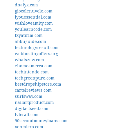
dnafyx.com
giocolenuvole.com
iyouessential.com
withloveamity.com
youlearncode.com
fxyatirim.com
abbuguide.com
technologyresult.com
webhostingoffers.org
whatszow.com
ehomeamerca.com
techintendo.com
techgreenpure.com
bestdropshipstore.com
cartelreviews.com
surfsway.com
nailartproduct.com
digitactseed.com
lvlcraft.com
90secondmoneyloans.com
xenmicro.com