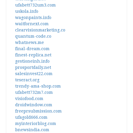
ufabett732um3.com
uskola.info
wagonpaints.info
waitfornext.com
clearvisionmarketing.co
quantum-code.co
whatnews.me
final-dream.com
finest-replica.net
gestioneinh.info
prosportdaily.net
salesinvest22.com
teseract.org
trendy-ama-shop.com
ufabett732m7.com
visiofood.com
droidwindow.com
freeprsubmission.com
ufagold666.com
myinteriorblog.com
bnewsindia.com