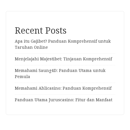
Recent Posts
Apa itu Gajibet? Panduan Komprehensif untuk
Taruhan Online
Menjelajahi Majestibet: Tinjauan Komprehensif
Memahami Saung4D: Panduan Utama untuk
Pemula
Memahami Ahlicasino: Panduan Komprehensif
Panduan Utama Juruscasino: Fitur dan Manfaat