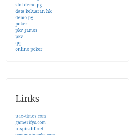
slot demo pg
data keluaran hk
demo pg
poker
pkv games
pkv
qq
online poker
Links
uae-times.com
gamerifys.com
inspiratif.net