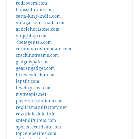
rodrovers.com
tripssolution.com
satta-king-india.com
yukigassencanada.com
articlehorizone.com
yuqqbbzp.com
7betagents6.com
coronavirusuptodate.com
crackinstreams.com
gadgetspak.com
gearsngadget.com
hireseodoctor.com
lapsfit.com
levelup-fast.com
mytreepla.net
pokersimulations.com
replicamanufactory.net
rezultate-loto.info
splendifulous.com
sportsrecords4u.com
topceleberites.com