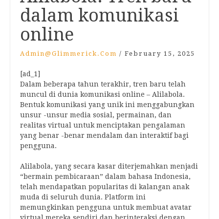
dalam komunikasi
online
Admin@glimmerick.com
/
February 15, 2025
[ad_1]
Dalam beberapa tahun terakhir, tren baru telah
muncul di dunia komunikasi online – Alilabola.
Bentuk komunikasi yang unik ini menggabungkan
unsur -unsur media sosial, permainan, dan
realitas virtual untuk menciptakan pengalaman
yang benar -benar mendalam dan interaktif bagi
pengguna.
Alilabola, yang secara kasar diterjemahkan menjadi
“bermain pembicaraan” dalam bahasa Indonesia,
telah mendapatkan popularitas di kalangan anak
muda di seluruh dunia. Platform ini
memungkinkan pengguna untuk membuat avatar
virtual mereka sendiri dan berinteraksi dengan