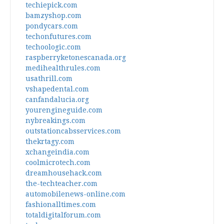
techiepick.com
bamzyshop.com
pondycars.com
techonfutures.com
techoologic.com
raspberryketonescanada.org
medihealthrules.com
usathrill.com
vshapedental.com
canfandalucia.org
yourengineguide.com
nybreakings.com
outstationcabsservices.com
thekrtagy.com
xchangeindia.com
coolmicrotech.com
dreamhousehack.com
the-techteacher.com
automobilenews-online.com
fashionalltimes.com
totaldigitalforum.com