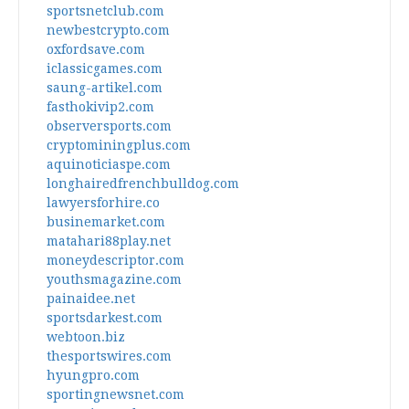
sportsnetclub.com
newbestcrypto.com
oxfordsave.com
iclassicgames.com
saung-artikel.com
fasthokivip2.com
observersports.com
cryptominingplus.com
aquinoticiaspe.com
longhairedfrenchbulldog.com
lawyersforhire.co
businemarket.com
matahari88play.net
moneydescriptor.com
youthsmagazine.com
painaidee.net
sportsdarkest.com
webtoon.biz
thesportswires.com
hyungpro.com
sportingnewsnet.com