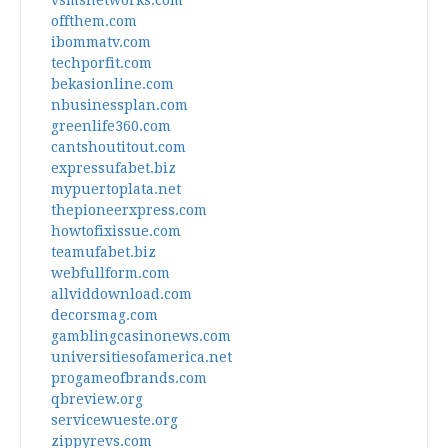
vsmsnetworks.com
offthem.com
ibommatv.com
techporfit.com
bekasionline.com
nbusinessplan.com
greenlife360.com
cantshoutitout.com
expressufabet.biz
mypuertoplata.net
thepioneerxpress.com
howtofixissue.com
teamufabet.biz
webfullform.com
allviddownload.com
decorsmag.com
gamblingcasinonews.com
universitiesofamerica.net
progameofbrands.com
qbreview.org
servicewueste.org
zippyrevs.com