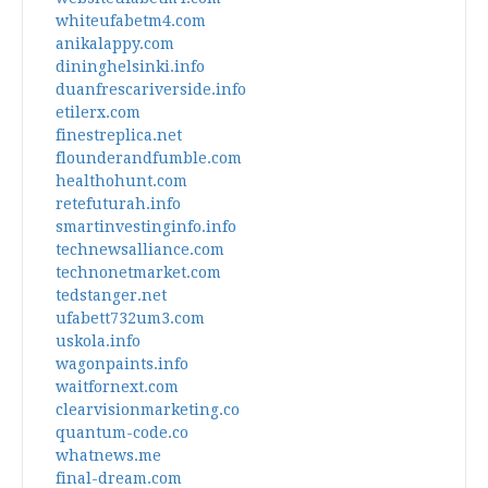
whiteufabetm4.com
anikalappy.com
dininghelsinki.info
duanfrescariverside.info
etilerx.com
finestreplica.net
flounderandfumble.com
healthohunt.com
retefuturah.info
smartinvestinginfo.info
technewsalliance.com
technonetmarket.com
tedstanger.net
ufabett732um3.com
uskola.info
wagonpaints.info
waitfornext.com
clearvisionmarketing.co
quantum-code.co
whatnews.me
final-dream.com