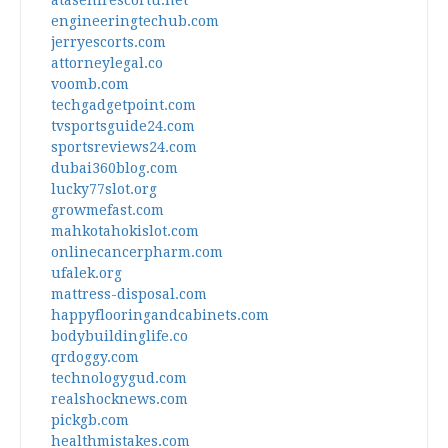
atasehirescortu.net
engineeringtechub.com
jerryescorts.com
attorneylegal.co
voomb.com
techgadgetpoint.com
tvsportsguide24.com
sportsreviews24.com
dubai360blog.com
lucky77slot.org
growmefast.com
mahkotahokislot.com
onlinecancerpharm.com
ufalek.org
mattress-disposal.com
happyflooringandcabinets.com
bodybuildinglife.co
qrdoggy.com
technologygud.com
realshocknews.com
pickgb.com
healthmistakes.com