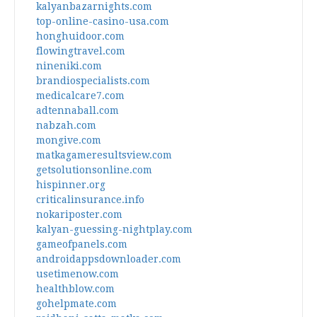
kalyanbazarnights.com
top-online-casino-usa.com
honghuidoor.com
flowingtravel.com
nineniki.com
brandiospecialists.com
medicalcare7.com
adtennaball.com
nabzah.com
mongive.com
matkagameresultsview.com
getsolutionsonline.com
hispinner.org
criticalinsurance.info
nokariposter.com
kalyan-guessing-nightplay.com
gameofpanels.com
androidappsdownloader.com
usetimenow.com
healthblow.com
gohelpmate.com