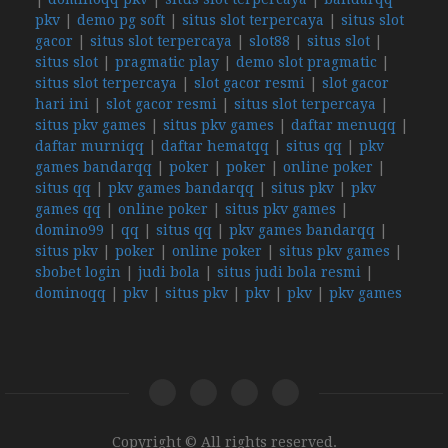
pkv
|
demo pg soft
|
situs slot terpercaya
|
situs slot
gacor
|
situs slot terpercaya
|
slot88
|
situs slot
|
situs slot
|
pragmatic play
|
demo slot pragmatic
|
situs slot terpercaya
|
slot gacor resmi
|
slot gacor
hari ini
|
slot gacor resmi
|
situs slot terpercaya
|
situs pkv games
|
situs pkv games
|
daftar menuqq
|
daftar murniqq
|
daftar hematqq
|
situs qq
|
pkv
games bandarqq
|
poker
|
poker
|
online poker
|
situs qq
|
pkv games bandarqq
|
situs pkv
|
pkv
games qq
|
online poker
|
situs pkv games
|
domino99
|
qq
|
situs qq
|
pkv games bandarqq
|
situs pkv
|
poker
|
online poker
|
situs pkv games
|
sbobet login
|
judi bola
|
situs judi bola resmi
|
dominoqq
|
pkv
|
situs pkv
|
pkv
|
pkv
|
pkv games
Copyright © All rights reserved.