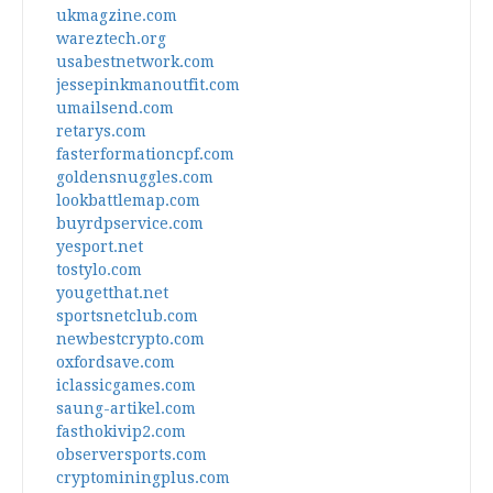
ukmagzine.com
wareztech.org
usabestnetwork.com
jessepinkmanoutfit.com
umailsend.com
retarys.com
fasterformationcpf.com
goldensnuggles.com
lookbattlemap.com
buyrdpservice.com
yesport.net
tostylo.com
yougetthat.net
sportsnetclub.com
newbestcrypto.com
oxfordsave.com
iclassicgames.com
saung-artikel.com
fasthokivip2.com
observersports.com
cryptominingplus.com