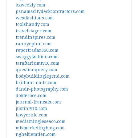
oxweekly.com
panamacitydeckcontractors.com
westfashions.com
toolshandy.com
travelstager.com
trendinspires.com
rannyephul.com
reportradar360.com
swaggyfashion.com
taraftariumtv10.com
questionquery.com
bodybuildinglegend.com
brilliant-nails.com
dandr-photography.com
dokteroce.com
journal-francais.com
justintv10.com
lawyerule.com
mediamingleseaco.com
mtsmarketingblog.com
nghekiemtien.com