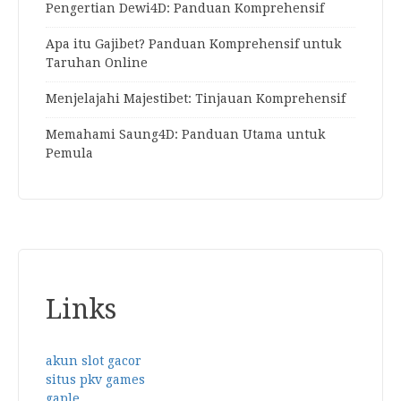
Pengertian Dewi4D: Panduan Komprehensif
Apa itu Gajibet? Panduan Komprehensif untuk
Taruhan Online
Menjelajahi Majestibet: Tinjauan Komprehensif
Memahami Saung4D: Panduan Utama untuk
Pemula
Links
akun slot gacor
situs pkv games
gaple