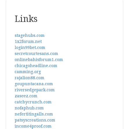
Links
stagehubs.com
1x2forum.net
login99bet.com
secretcourtesans.com
onlinebahisforum1.com
chicagoheadline.com
camming.org
rajalion88.com
goupuntacana.com
riversedgepark.com
zaseez.com
catchycrunch.com
nofaphub.com
nefertitingalls.com
patsyscreations.com
income4proof.com