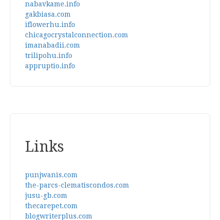
nabavkame.info
gakbiasa.com
iflowerhu.info
chicagocrystalconnection.com
imanabadii.com
trilipohu.info
appruptio.info
Links
punjwanis.com
the-parcs-clematiscondos.com
jusu-gb.com
thecarepet.com
blogwriterplus.com