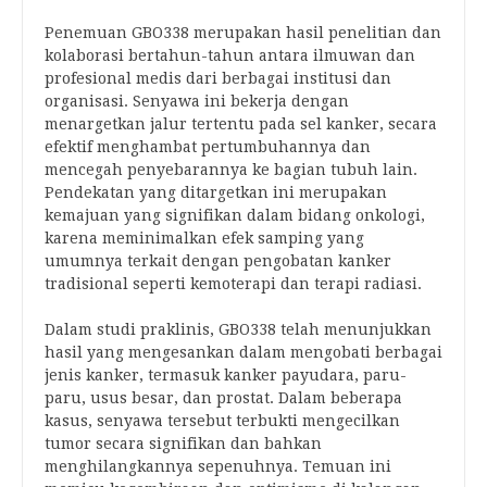
Penemuan GBO338 merupakan hasil penelitian dan
kolaborasi bertahun-tahun antara ilmuwan dan
profesional medis dari berbagai institusi dan
organisasi. Senyawa ini bekerja dengan
menargetkan jalur tertentu pada sel kanker, secara
efektif menghambat pertumbuhannya dan
mencegah penyebarannya ke bagian tubuh lain.
Pendekatan yang ditargetkan ini merupakan
kemajuan yang signifikan dalam bidang onkologi,
karena meminimalkan efek samping yang
umumnya terkait dengan pengobatan kanker
tradisional seperti kemoterapi dan terapi radiasi.
Dalam studi praklinis, GBO338 telah menunjukkan
hasil yang mengesankan dalam mengobati berbagai
jenis kanker, termasuk kanker payudara, paru-
paru, usus besar, dan prostat. Dalam beberapa
kasus, senyawa tersebut terbukti mengecilkan
tumor secara signifikan dan bahkan
menghilangkannya sepenuhnya. Temuan ini