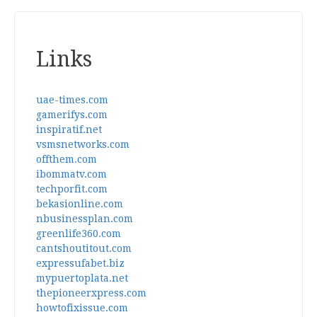
Links
uae-times.com
gamerifys.com
inspiratif.net
vsmsnetworks.com
offthem.com
ibommatv.com
techporfit.com
bekasionline.com
nbusinessplan.com
greenlife360.com
cantshoutitout.com
expressufabet.biz
mypuertoplata.net
thepioneerxpress.com
howtofixissue.com