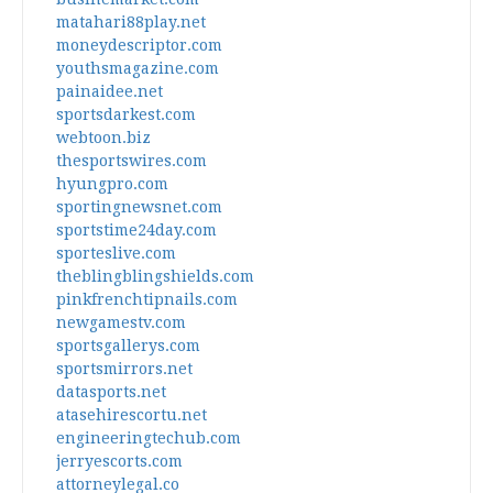
matahari88play.net
moneydescriptor.com
youthsmagazine.com
painaidee.net
sportsdarkest.com
webtoon.biz
thesportswires.com
hyungpro.com
sportingnewsnet.com
sportstime24day.com
sporteslive.com
theblingblingshields.com
pinkfrenchtipnails.com
newgamestv.com
sportsgallerys.com
sportsmirrors.net
datasports.net
atasehirescortu.net
engineeringtechub.com
jerryescorts.com
attorneylegal.co