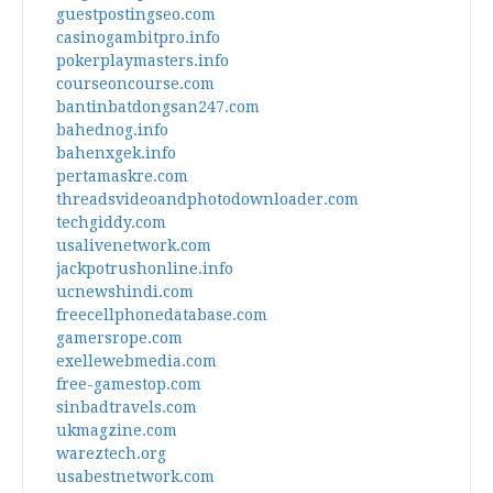
guestpostingseo.com
casinogambitpro.info
pokerplaymasters.info
courseoncourse.com
bantinbatdongsan247.com
bahednog.info
bahenxgek.info
pertamaskre.com
threadsvideoandphotodownloader.com
techgiddy.com
usalivenetwork.com
jackpotrushonline.info
ucnewshindi.com
freecellphonedatabase.com
gamersrope.com
exellewebmedia.com
free-gamestop.com
sinbadtravels.com
ukmagzine.com
wareztech.org
usabestnetwork.com