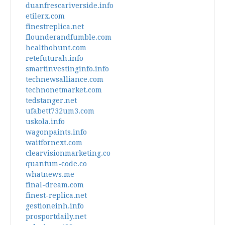
duanfrescariverside.info
etilerx.com
finestreplica.net
flounderandfumble.com
healthohunt.com
retefuturah.info
smartinvestinginfo.info
technewsalliance.com
technonetmarket.com
tedstanger.net
ufabett732um3.com
uskola.info
wagonpaints.info
waitfornext.com
clearvisionmarketing.co
quantum-code.co
whatnews.me
final-dream.com
finest-replica.net
gestioneinh.info
prosportdaily.net