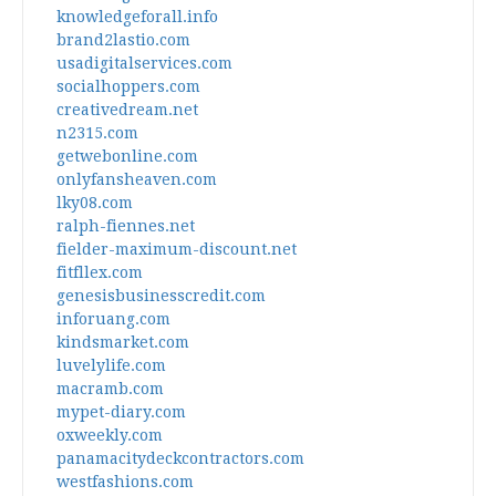
knowledgeforall.info
brand2lastio.com
usadigitalservices.com
socialhoppers.com
creativedream.net
n2315.com
getwebonline.com
onlyfansheaven.com
lky08.com
ralph-fiennes.net
fielder-maximum-discount.net
fitfllex.com
genesisbusinesscredit.com
inforuang.com
kindsmarket.com
luvelylife.com
macramb.com
mypet-diary.com
oxweekly.com
panamacitydeckcontractors.com
westfashions.com