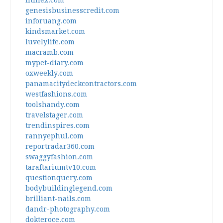
fitfllex.com
genesisbusinesscredit.com
inforuang.com
kindsmarket.com
luvelylife.com
macramb.com
mypet-diary.com
oxweekly.com
panamacitydeckcontractors.com
westfashions.com
toolshandy.com
travelstager.com
trendinspires.com
rannyephul.com
reportradar360.com
swaggyfashion.com
taraftariumtv10.com
questionquery.com
bodybuildinglegend.com
brilliant-nails.com
dandr-photography.com
dokteroce.com