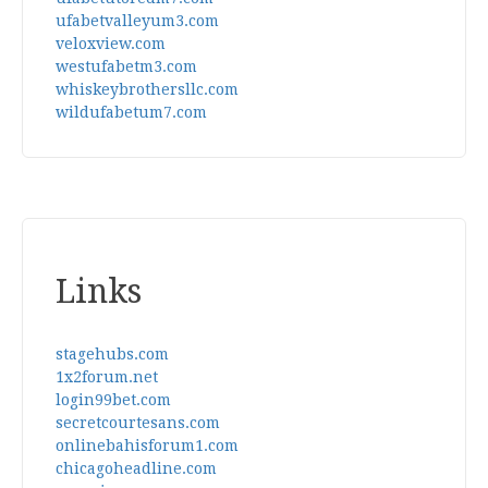
ufabetvalleyum3.com
veloxview.com
westufabetm3.com
whiskeybrothersllc.com
wildufabetum7.com
Links
stagehubs.com
1x2forum.net
login99bet.com
secretcourtesans.com
onlinebahisforum1.com
chicagoheadline.com