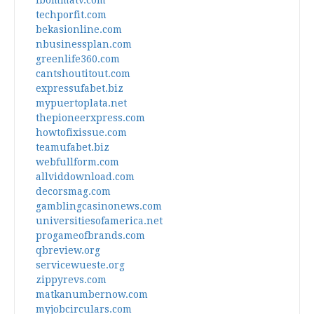
ibommatv.com
techporfit.com
bekasionline.com
nbusinessplan.com
greenlife360.com
cantshoutitout.com
expressufabet.biz
mypuertoplata.net
thepioneerxpress.com
howtofixissue.com
teamufabet.biz
webfullform.com
allviddownload.com
decorsmag.com
gamblingcasinonews.com
universitiesofamerica.net
progameofbrands.com
qbreview.org
servicewueste.org
zippyrevs.com
matkanumbernow.com
myjobcirculars.com