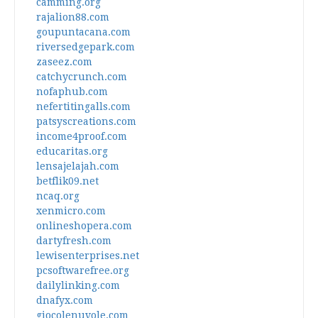
camming.org
rajalion88.com
goupuntacana.com
riversedgepark.com
zaseez.com
catchycrunch.com
nofaphub.com
nefertitingalls.com
patsyscreations.com
income4proof.com
educaritas.org
lensajelajah.com
betflik09.net
ncaq.org
xenmicro.com
onlineshopera.com
dartyfresh.com
lewisenterprises.net
pcsoftwarefree.org
dailylinking.com
dnafyx.com
giocolenuvole.com