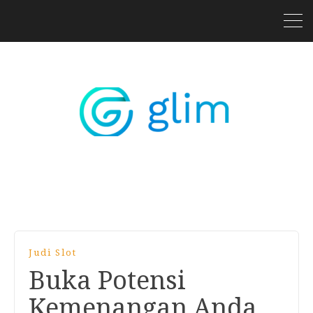
Judi Slot
Buka Potensi
Kemenangan Anda