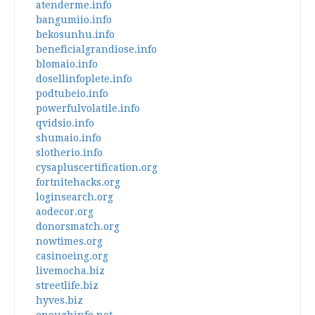
atenderme.info
bangumiio.info
bekosunhu.info
beneficialgrandiose.info
blomaio.info
dosellinfoplete.info
podtubeio.info
powerfulvolatile.info
qvidsio.info
shumaio.info
slotherio.info
cysapluscertification.org
fortnitehacks.org
loginsearch.org
aodecor.org
donorsmatch.org
nowtimes.org
casinoeing.org
livemocha.biz
streetlife.biz
hyves.biz