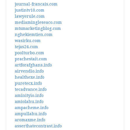
journal-francais.com
justintv10.com
lawyerule.com
mediamingleseaco.com
mtsmarketingblog.com
nghekiemtien.com
wasirku.com
tejas24.com
poolturbo.com
prachestait.com
artforafghans.info
airvendio.info
healthexe.info
puretecx.info
tecadvance.info
aminityio.info
amiolahu.info
ampacheme.info
ampullahu.info
aromaxme.info
asserthatecontrast.info