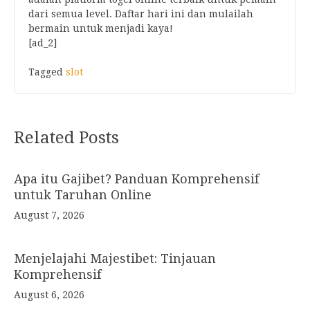
dari semua level. Daftar hari ini dan mulailah
bermain untuk menjadi kaya!
[ad_2]
Tagged
slot
Post
Related Posts
navigation
Apa itu Gajibet? Panduan Komprehensif
untuk Taruhan Online
August 7, 2026
Menjelajahi Majestibet: Tinjauan
Komprehensif
August 6, 2026