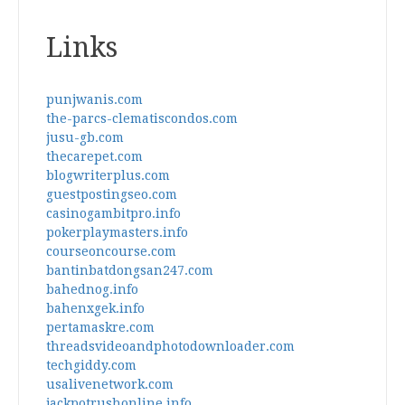
Links
punjwanis.com
the-parcs-clematiscondos.com
jusu-gb.com
thecarepet.com
blogwriterplus.com
guestpostingseo.com
casinogambitpro.info
pokerplaymasters.info
courseoncourse.com
bantinbatdongsan247.com
bahednog.info
bahenxgek.info
pertamaskre.com
threadsvideoandphotodownloader.com
techgiddy.com
usalivenetwork.com
jackpotrushonline.info