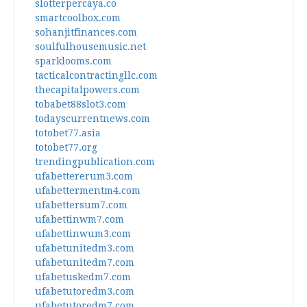
slotterpercaya.co
smartcoolbox.com
sohanjitfinances.com
soulfulhousemusic.net
sparklooms.com
tacticalcontractingllc.com
thecapitalpowers.com
tobabet88slot3.com
todayscurrentnews.com
totobet77.asia
totobet77.org
trendingpublication.com
ufabettererum3.com
ufabettermentm4.com
ufabettersum7.com
ufabettinwm7.com
ufabettinwum3.com
ufabetunitedm3.com
ufabetunitedm7.com
ufabetuskedm7.com
ufabetutoredm3.com
ufabetutoredm7.com