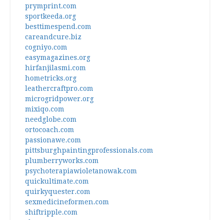
prymprint.com
sportkeeda.org
besttimespend.com
careandcure.biz
cogniyo.com
easymagazines.org
hirfanjilasmi.com
hometricks.org
leathercraftpro.com
microgridpower.org
mixiqo.com
needglobe.com
ortocoach.com
passionawe.com
pittsburghpaintingprofessionals.com
plumberryworks.com
psychoterapiawioletanowak.com
quickultimate.com
quirkyquester.com
sexmedicineformen.com
shiftripple.com