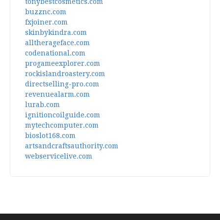
tonybestcosmetics.com
buzznc.com
fxjoiner.com
skinbykindra.com
alltherageface.com
codenational.com
progameexplorer.com
rockislandroastery.com
directselling-pro.com
revenuealarm.com
lurab.com
ignitioncoilguide.com
mytechcomputer.com
bioslot168.com
artsandcraftsauthority.com
webservicelive.com