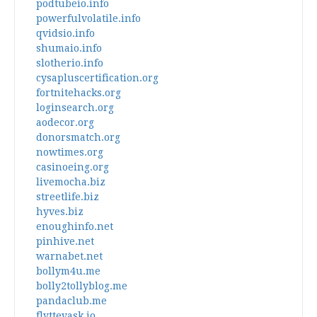
podtubeio.info
powerfulvolatile.info
qvidsio.info
shumaio.info
slotherio.info
cysapluscertification.org
fortnitehacks.org
loginsearch.org
aodecor.org
donorsmatch.org
nowtimes.org
casinoeing.org
livemocha.biz
streetlife.biz
hyves.biz
enoughinfo.net
pinhive.net
warnabet.net
bollym4u.me
bolly2tollyblog.me
pandaclub.me
flyttevask.io