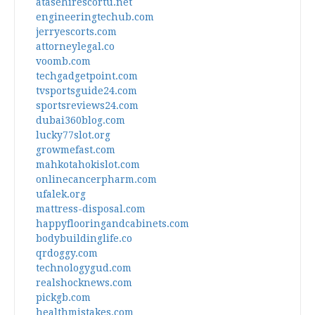
atasehirescortu.net
engineeringtechub.com
jerryescorts.com
attorneylegal.co
voomb.com
techgadgetpoint.com
tvsportsguide24.com
sportsreviews24.com
dubai360blog.com
lucky77slot.org
growmefast.com
mahkotahokislot.com
onlinecancerpharm.com
ufalek.org
mattress-disposal.com
happyflooringandcabinets.com
bodybuildinglife.co
qrdoggy.com
technologygud.com
realshocknews.com
pickgb.com
healthmistakes.com