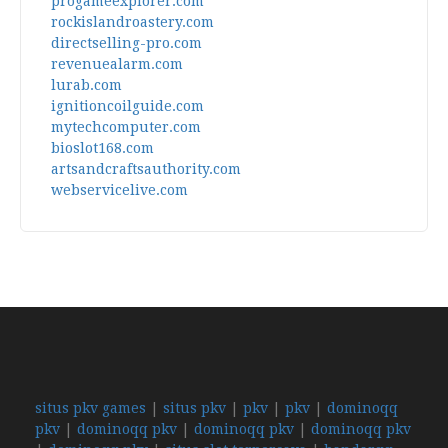
progameexplorer.com
rockislandroastery.com
directselling-pro.com
revenuealarm.com
lurab.com
ignitioncoilguide.com
mytechcomputer.com
bioslot168.com
artsandcraftsauthority.com
webservicelive.com
situs pkv games
|
situs pkv
|
pkv
|
pkv
|
dominoqq
pkv
|
dominoqq pkv
|
dominoqq pkv
|
dominoqq pkv