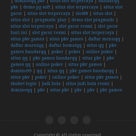
|
dominoqq pkv
|
situs slot terpercaya
|
bandarqq
pkv
|
demo pg soft
|
situs slot terpercaya
|
situs slot
gacor
|
situs slot terpercaya
|
slot88
|
situs slot
|
situs slot
|
pragmatic play
|
demo slot pragmatic
|
situs slot terpercaya
|
slot gacor resmi
|
slot gacor
hari ini
|
slot gacor resmi
|
situs slot terpercaya
|
situs pkv games
|
situs pkv games
|
daftar menuqq
|
daftar murniqq
|
daftar hematqq
|
situs qq
|
pkv
games bandarqq
|
poker
|
poker
|
online poker
|
situs qq
|
pkv games bandarqq
|
situs pkv
|
pkv
games qq
|
online poker
|
situs pkv games
|
domino99
|
qq
|
situs qq
|
pkv games bandarqq
|
situs pkv
|
poker
|
online poker
|
situs pkv games
|
sbobet login
|
judi bola
|
situs judi bola resmi
|
dominoqq
|
pkv
|
situs pkv
|
pkv
|
pkv
|
pkv games
Copyright © All rights reserved.