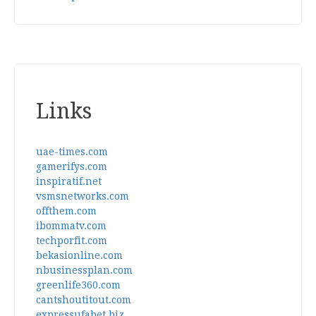
Links
uae-times.com
gamerifys.com
inspiratif.net
vsmsnetworks.com
offthem.com
ibommatv.com
techporfit.com
bekasionline.com
nbusinessplan.com
greenlife360.com
cantshoutitout.com
expressufabet.biz