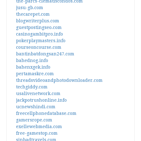
the-parcs-clematiscondos.com
jusu-gb.com
thecarepet.com
blogwriterplus.com
guestpostingseo.com
casinogambitpro.info
pokerplaymasters.info
courseoncourse.com
bantinbatdongsan247.com
bahednog.info
bahenxgek.info
pertamaskre.com
threadsvideoandphotodownloader.com
techgiddy.com
usalivenetwork.com
jackpotrushonline.info
ucnewshindi.com
freecellphonedatabase.com
gamersrope.com
exellewebmedia.com
free-gamestop.com
sinbadtravels.com