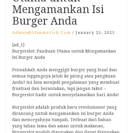
Mengamankan Isi
Burger Anda
Admin@glimmerick.com
/
January 25, 2025
[ad_1]
Burgerslot: Panduan Utama untuk Mengamankan
Isi Burger Anda
Pernahkah Anda menggigit burger yang lezat dan
semua toppingnya jatuh ke piring atau pangkuan
Anda? Ini bisa menjadi pengalaman yang membuat
frustrasi dan berantakan, tapi jangan takut –
Burgerslot hadir untuk menyelamatkan hari Anda!
Burgerslot adalah produk baru revolusioner yang
dirancang untuk mengamankan isi burger Anda
dan mencegahnya tumpah. Terbuat dari bahan
yang tahan lama dan aman untuk makanan,
Burgerslot mudah digunakan dan dapat digunakan