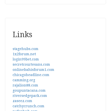
Links
stagehubs.com
1x2forum.net
login99bet.com
secretcourtesans.com
onlinebahisforum1.com
chicagoheadline.com
camming.org
rajalion88.com
goupuntacana.com
riversedgepark.com
zaseez.com
catchycrunch.com