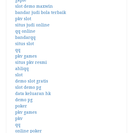
gaple
slot demo maxwin
bandar judi bola terbaik
pkv slot
situs judi online
qq online
bandarqq
situs slot
qq
pkv games
situs pkv resmi
ahliqq
slot
demo slot gratis
slot demo pg
data keluaran hk
demo pg
poker
pkv games
pkv
qq
online poker