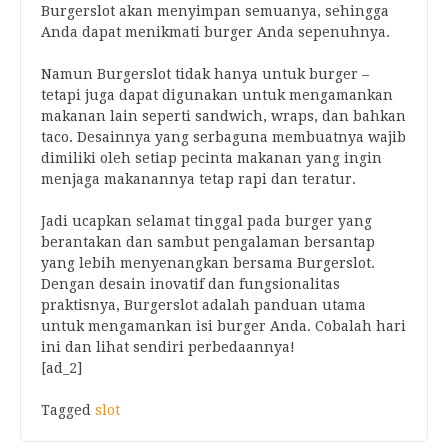
Burgerslot akan menyimpan semuanya, sehingga
Anda dapat menikmati burger Anda sepenuhnya.
Namun Burgerslot tidak hanya untuk burger –
tetapi juga dapat digunakan untuk mengamankan
makanan lain seperti sandwich, wraps, dan bahkan
taco. Desainnya yang serbaguna membuatnya wajib
dimiliki oleh setiap pecinta makanan yang ingin
menjaga makanannya tetap rapi dan teratur.
Jadi ucapkan selamat tinggal pada burger yang
berantakan dan sambut pengalaman bersantap
yang lebih menyenangkan bersama Burgerslot.
Dengan desain inovatif dan fungsionalitas
praktisnya, Burgerslot adalah panduan utama
untuk mengamankan isi burger Anda. Cobalah hari
ini dan lihat sendiri perbedaannya!
[ad_2]
Tagged
slot