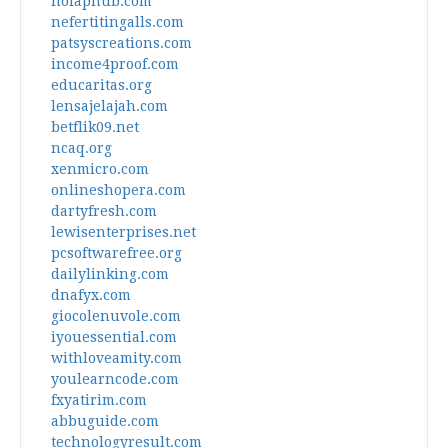
nofaphub.com
nefertitingalls.com
patsyscreations.com
income4proof.com
educaritas.org
lensajelajah.com
betflik09.net
ncaq.org
xenmicro.com
onlineshopera.com
dartyfresh.com
lewisenterprises.net
pcsoftwarefree.org
dailylinking.com
dnafyx.com
giocolenuvole.com
iyouessential.com
withloveamity.com
youlearncode.com
fxyatirim.com
abbuguide.com
technologyresult.com