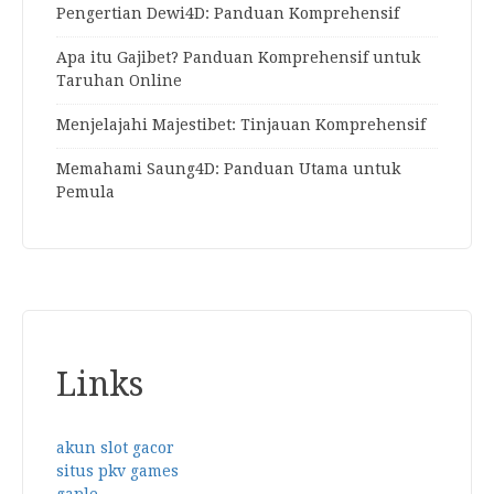
Pengertian Dewi4D: Panduan Komprehensif
Apa itu Gajibet? Panduan Komprehensif untuk
Taruhan Online
Menjelajahi Majestibet: Tinjauan Komprehensif
Memahami Saung4D: Panduan Utama untuk
Pemula
Links
akun slot gacor
situs pkv games