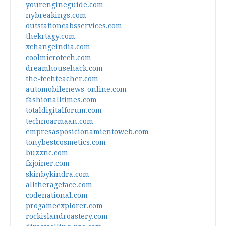
yourengineguide.com
nybreakings.com
outstationcabsservices.com
thekrtagy.com
xchangeindia.com
coolmicrotech.com
dreamhousehack.com
the-techteacher.com
automobilenews-online.com
fashionalltimes.com
totaldigitalforum.com
technoarmaan.com
empresasposicionamientoweb.com
tonybestcosmetics.com
buzznc.com
fxjoiner.com
skinbykindra.com
alltherageface.com
codenational.com
progameexplorer.com
rockislandroastery.com