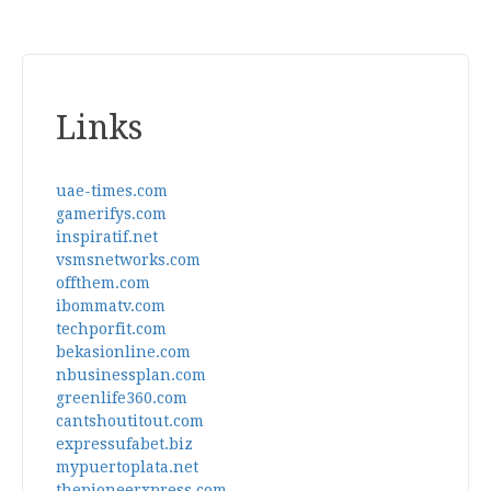
Links
uae-times.com
gamerifys.com
inspiratif.net
vsmsnetworks.com
offthem.com
ibommatv.com
techporfit.com
bekasionline.com
nbusinessplan.com
greenlife360.com
cantshoutitout.com
expressufabet.biz
mypuertoplata.net
thepioneerxpress.com