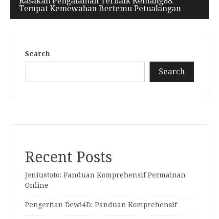
Rasakan Pengalaman Terbaik Kemang88:
Tempat Kemewahan Bertemu Petualangan
Search
Search
Recent Posts
Jeniustoto: Panduan Komprehensif Permainan
Online
Pengertian Dewi4D: Panduan Komprehensif