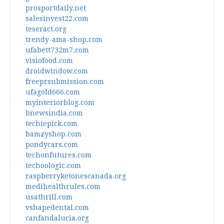
prosportdaily.net
salesinvest22.com
teseract.org
trendy-ama-shop.com
ufabett732m7.com
visiofood.com
droidwindow.com
freeprsubmission.com
ufagold666.com
myinteriorblog.com
bnewsindia.com
techiepick.com
bamzyshop.com
pondycars.com
techonfutures.com
techoologic.com
raspberryketonescanada.org
medihealthrules.com
usathrill.com
vshapedental.com
canfandalucia.org