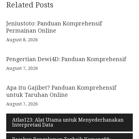
Post
Related Posts
navigation
Jeniustoto: Panduan Komprehensif
Permainan Online
August 8, 2026
Pengertian Dewi4D: Panduan Komprehensif
August 7, 2026
Apa itu Gajibet? Panduan Komprehensif
untuk Taruhan Online
August 7, 2026
Atlas123: Alat Utama untuk Menyederhanakan
Interpretasi Data