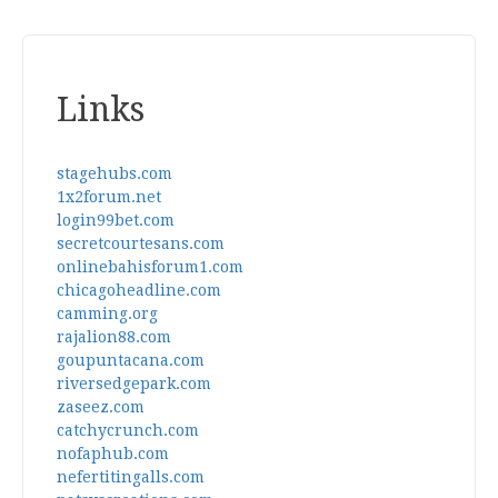
Links
stagehubs.com
1x2forum.net
login99bet.com
secretcourtesans.com
onlinebahisforum1.com
chicagoheadline.com
camming.org
rajalion88.com
goupuntacana.com
riversedgepark.com
zaseez.com
catchycrunch.com
nofaphub.com
nefertitingalls.com