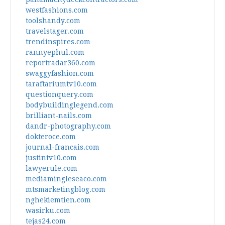
westfashions.com
toolshandy.com
travelstager.com
trendinspires.com
rannyephul.com
reportradar360.com
swaggyfashion.com
taraftariumtv10.com
questionquery.com
bodybuildinglegend.com
brilliant-nails.com
dandr-photography.com
dokteroce.com
journal-francais.com
justintv10.com
lawyerule.com
mediamingleseaco.com
mtsmarketingblog.com
nghekiemtien.com
wasirku.com
tejas24.com