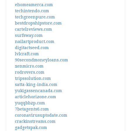
ehomeamerca.com
techintendo.com
techgreenpure.com
bestdropshipstore.com
cartelreviews.com
surfsway.com
nailartproduct.com
digitactseed.com
lvlcraft.com
90secondmoneyloans.com
xenmicro.com
rodrovers.com
tripssolution.com
satta-king-india.com
yukigassencanada.com
articlehorizone.com
yuqqbbzp.com
7betagents6.com
coronavirusuptodate.com
crackinstreams.com
gadgetspak.com