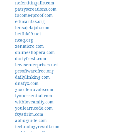
nefertitingalls.com
patsyscreations.com
income4proof.com
educaritas.org
lensajelajah.com
betflik09.net
ncaq.org
xenmicro.com
onlineshopera.com
dartyfresh.com
lewisenterprises.net
pcsoftwarefree.org
dailylinking.com
dnafyx.com
giocolenuvole.com
iyouessential.com
withloveamity.com
youlearncode.com
fxyatirim.com
abbuguide.com
technologyresult.com