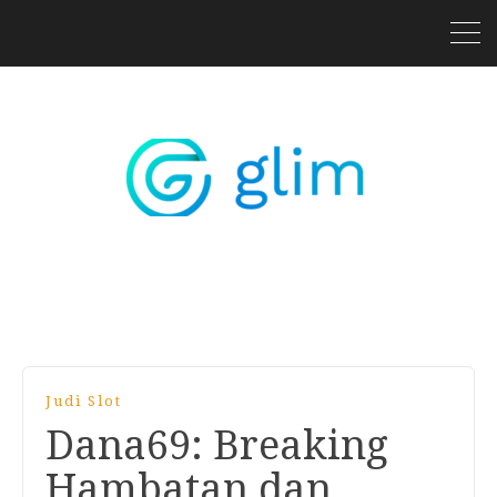
Judi Slot
Dana69: Breaking
Hambatan dan