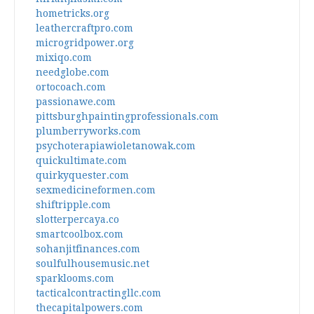
hometricks.org
leathercraftpro.com
microgridpower.org
mixiqo.com
needglobe.com
ortocoach.com
passionawe.com
pittsburghpaintingprofessionals.com
plumberryworks.com
psychoterapiawioletanowak.com
quickultimate.com
quirkyquester.com
sexmedicineformen.com
shiftripple.com
slotterpercaya.co
smartcoolbox.com
sohanjitfinances.com
soulfulhousemusic.net
sparklooms.com
tacticalcontractingllc.com
thecapitalpowers.com