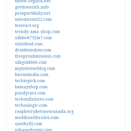
finest-replica.net
gestioneinh.info
prosportdaily.net
salesinvest22.com
teseract.org
trendy-ama-shop.com
ufabett732m7.com
visiofood.com
droidwindow.com
freeprsubmission.com
ufagold666.com
myinteriorblog.com
bnewsindia.com
techiepick.com
bamzyshop.com
pondycars.com
techonfutures.com
techoologic.com
raspberryketonescanada.org
medihealthrules.com
usathrill.com
vshapedental.com