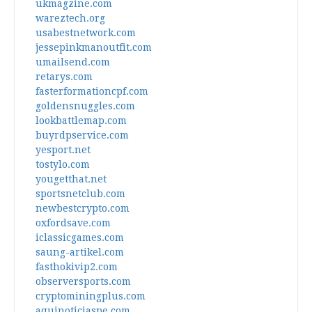
ukmagzine.com
wareztech.org
usabestnetwork.com
jessepinkmanoutfit.com
umailsend.com
retarys.com
fasterformationcpf.com
goldensnuggles.com
lookbattlemap.com
buyrdpservice.com
yesport.net
tostylo.com
yougetthat.net
sportsnetclub.com
newbestcrypto.com
oxfordsave.com
iclassicgames.com
saung-artikel.com
fasthokivip2.com
observersports.com
cryptominingplus.com
aquinoticiaspe.com