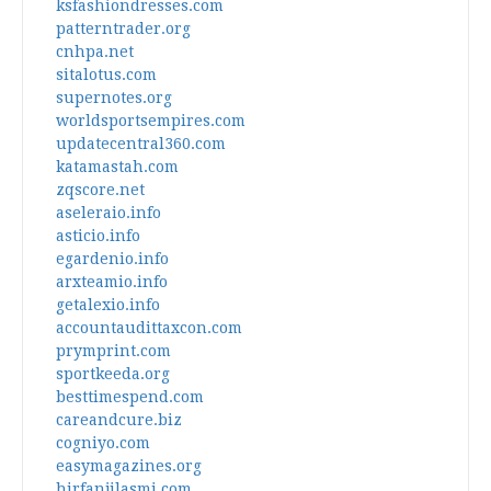
ksfashiondresses.com
patterntrader.org
cnhpa.net
sitalotus.com
supernotes.org
worldsportsempires.com
updatecentral360.com
katamastah.com
zqscore.net
aseleraio.info
asticio.info
egardenio.info
arxteamio.info
getalexio.info
accountaudittaxcon.com
prymprint.com
sportkeeda.org
besttimespend.com
careandcure.biz
cogniyo.com
easymagazines.org
hirfanjilasmi.com