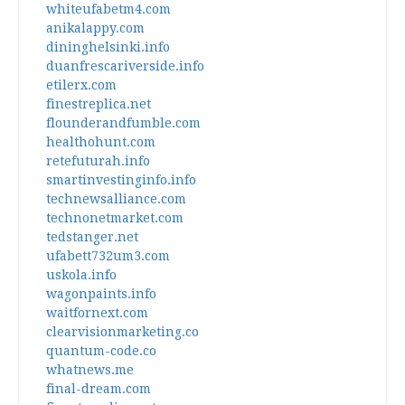
whiteufabetm4.com
anikalappy.com
dininghelsinki.info
duanfrescariverside.info
etilerx.com
finestreplica.net
flounderandfumble.com
healthohunt.com
retefuturah.info
smartinvestinginfo.info
technewsalliance.com
technonetmarket.com
tedstanger.net
ufabett732um3.com
uskola.info
wagonpaints.info
waitfornext.com
clearvisionmarketing.co
quantum-code.co
whatnews.me
final-dream.com