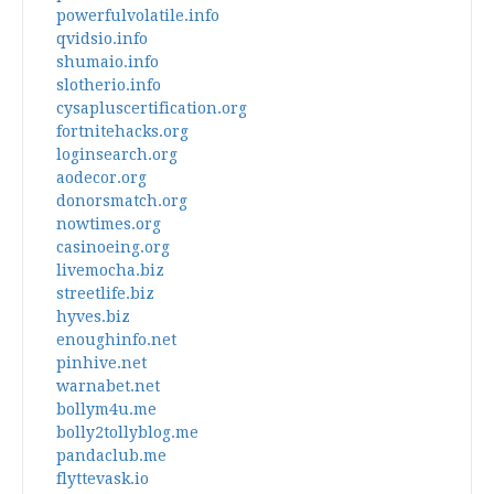
powerfulvolatile.info
qvidsio.info
shumaio.info
slotherio.info
cysapluscertification.org
fortnitehacks.org
loginsearch.org
aodecor.org
donorsmatch.org
nowtimes.org
casinoeing.org
livemocha.biz
streetlife.biz
hyves.biz
enoughinfo.net
pinhive.net
warnabet.net
bollym4u.me
bolly2tollyblog.me
pandaclub.me
flyttevask.io