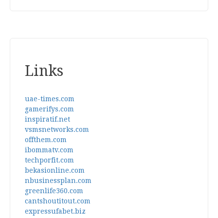
Links
uae-times.com
gamerifys.com
inspiratif.net
vsmsnetworks.com
offthem.com
ibommatv.com
techporfit.com
bekasionline.com
nbusinessplan.com
greenlife360.com
cantshoutitout.com
expressufabet.biz