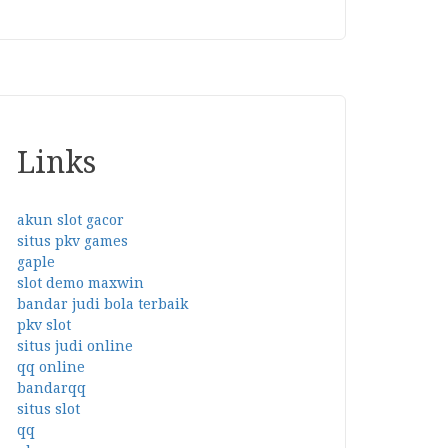
Links
akun slot gacor
situs pkv games
gaple
slot demo maxwin
bandar judi bola terbaik
pkv slot
situs judi online
qq online
bandarqq
situs slot
qq