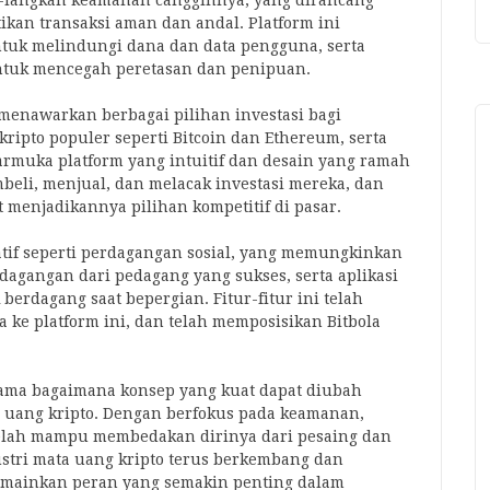
ah-langkah keamanan canggihnya, yang dirancang
kan transaksi aman dan andal. Platform ini
tuk melindungi dana dan data pengguna, serta
ntuk mencegah peretasan dan penipuan.
 menawarkan berbagai pilihan investasi bagi
ipto populer seperti Bitcoin dan Ethereum, serta
armuka platform yang intuitif dan desain yang ramah
i, menjual, dan melacak investasi mereka, dan
t menjadikannya pilihan kompetitif di pasar.
atif seperti perdagangan sosial, yang memungkinkan
agangan dari pedagang yang sukses, serta aplikasi
rdagang saat bepergian. Fitur-fitur ini telah
e platform ini, dan telah memposisikan Bitbola
tama bagaimana konsep yang kuat dapat diubah
a uang kripto. Dengan berfokus pada keamanan,
telah mampu membedakan dirinya dari pesaing dan
ustri mata uang kripto terus berkembang dan
memainkan peran yang semakin penting dalam