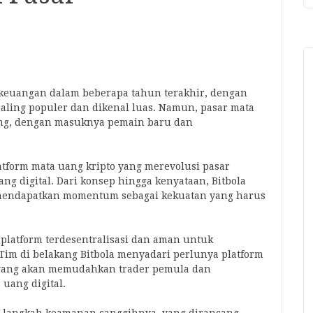
keuangan dalam beberapa tahun terakhir, dengan
paling populer dan dikenal luas. Namun, pasar mata
ng, dengan masuknya pemain baru dan
latform mata uang kripto yang merevolusi pasar
g digital. Dari konsep hingga kenyataan, Bitbola
n mendapatkan momentum sebagai kekuatan yang harus
 platform terdesentralisasi dan aman untuk
 Tim di belakang Bitbola menyadari perlunya platform
 yang akan memudahkan trader pemula dan
uang digital.