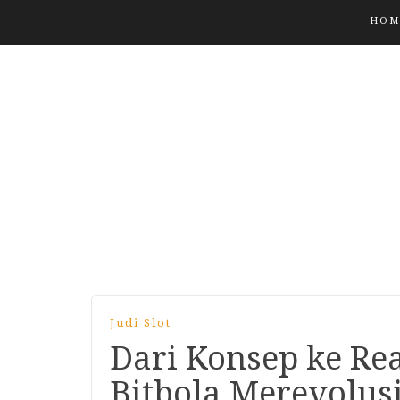
HOM
Judi Slot
Dari Konsep ke Re
Bitbola Merevolus