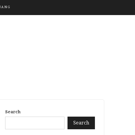
NANG
Search
Search