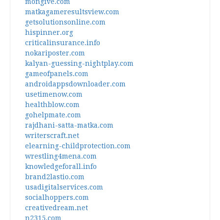
mongive.com
matkagameresultsview.com
getsolutionsonline.com
hispinner.org
criticalinsurance.info
nokariposter.com
kalyan-guessing-nightplay.com
gameofpanels.com
androidappsdownloader.com
usetimenow.com
healthblow.com
gohelpmate.com
rajdhani-satta-matka.com
writerscraft.net
elearning-childprotection.com
wrestling4mena.com
knowledgeforall.info
brand2lastio.com
usadigitalservices.com
socialhoppers.com
creativedream.net
n2315.com