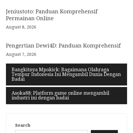
Jeniustoto: Panduan Komprehensif
Permainan Online
August 8, 2026
Pengertian Dewi4D: Panduan Komprehensif
August 7, 2026
Bangkitnya Mpokick: Bagaimana Olahraga
Tempur Indonesia Ini Mengambil Dunia Dengan
Badai
Asoka88: Platform game online mengambil
industri ini dengan badai
Search