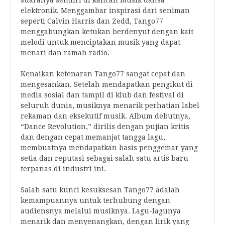
suaranya sendiri di kancah musik dansa
elektronik. Menggambar inspirasi dari seniman
seperti Calvin Harris dan Zedd, Tango77
menggabungkan ketukan berdenyut dengan kait
melodi untuk menciptakan musik yang dapat
menari dan ramah radio.
Kenaikan ketenaran Tango77 sangat cepat dan
mengesankan. Setelah mendapatkan pengikut di
media sosial dan tampil di klub dan festival di
seluruh dunia, musiknya menarik perhatian label
rekaman dan eksekutif musik. Album debutnya,
“Dance Revolution,” dirilis dengan pujian kritis
dan dengan cepat memanjat tangga lagu,
membuatnya mendapatkan basis penggemar yang
setia dan reputasi sebagai salah satu artis baru
terpanas di industri ini.
Salah satu kunci kesuksesan Tango77 adalah
kemampuannya untuk terhubung dengan
audiensnya melalui musiknya. Lagu-lagunya
menarik dan menyenangkan, dengan lirik yang