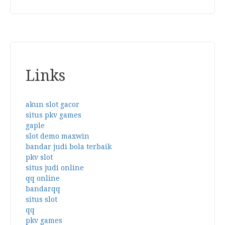
Links
akun slot gacor
situs pkv games
gaple
slot demo maxwin
bandar judi bola terbaik
pkv slot
situs judi online
qq online
bandarqq
situs slot
qq
pkv games