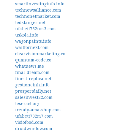
smartinvestinginfo.info
technewsalliance.com
technonetmarket.com
tedstanger.net
ufabett732um3.com
uskola.info
wagonpaints.info
waitfornext.com
clearvisionmarketing.co
quantum-code.co
whatnews.me
final-dream.com
finest-replica.net
gestioneinh.info
prosportdaily.net
salesinvest22.com
teseract.org
trendy-ama-shop.com
ufabett732m7.com
visiofood.com
droidwindow.com