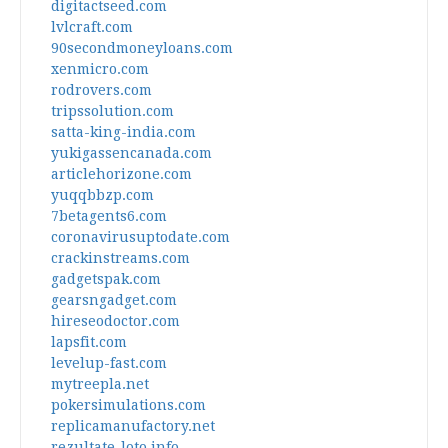
digitactseed.com
lvlcraft.com
90secondmoneyloans.com
xenmicro.com
rodrovers.com
tripssolution.com
satta-king-india.com
yukigassencanada.com
articlehorizone.com
yuqqbbzp.com
7betagents6.com
coronavirusuptodate.com
crackinstreams.com
gadgetspak.com
gearsngadget.com
hireseodoctor.com
lapsfit.com
levelup-fast.com
mytreepla.net
pokersimulations.com
replicamanufactory.net
rezultate-loto.info