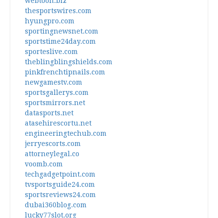
webtoon.biz
thesportswires.com
hyungpro.com
sportingnewsnet.com
sportstime24day.com
sporteslive.com
theblingblingshields.com
pinkfrenchtipnails.com
newgamestv.com
sportsgallerys.com
sportsmirrors.net
datasports.net
atasehirescortu.net
engineeringtechub.com
jerryescorts.com
attorneylegal.co
voomb.com
techgadgetpoint.com
tvsportsguide24.com
sportsreviews24.com
dubai360blog.com
lucky77slot.org