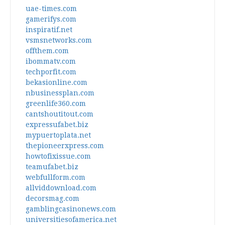
uae-times.com
gamerifys.com
inspiratif.net
vsmsnetworks.com
offthem.com
ibommatv.com
techporfit.com
bekasionline.com
nbusinessplan.com
greenlife360.com
cantshoutitout.com
expressufabet.biz
mypuertoplata.net
thepioneerxpress.com
howtofixissue.com
teamufabet.biz
webfullform.com
allviddownload.com
decorsmag.com
gamblingcasinonews.com
universitiesofamerica.net