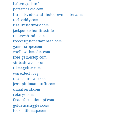
bahenxgek.info
pertamaskre.com
threadsvideoandphotodownloader.com
techgiddy.com
usalivenetwork.com
jackpotrushonline.info
ucnewshindi.com
freecellphonedatabase.com
gamersrope.com
exellewebmedia.com
free-gamestop.com
sinbadtravels.com
ukmagzine.com
wareztech.org
usabestnetwork.com
jessepinkmanoutfit.com
umailsend.com
retarys.com
fasterformationcpf.com
goldensnuggles.com
lookbattlemap.com