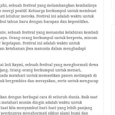
gzhi, sebuah festival yang melambangkan kembalinya
n energi positif. Keluarga berkumpul untuk membuat
i leluhur mereka. Festival ini adalah waktu untuk
ut tahun baru dengan harapan dan kepositifan.
ule, sebuah festival yang menandai kelahiran kembali
haya. Orang-orang berkumpul untuk berpesta, minum
 kegelapan. Festival ini adalah waktu untuk
kan ketahanan jiwa manusia dalam menghadapi
ai Inti Raymi, sebuah festival yang menghormati dewa
njang. Orang-orang berkumpul untuk menari,
pada matahari untuk memastikan panen melimpah di
ntuk bergembira dan merayakan, serta untuk mengucap
akan dengan berbagai cara di seluruh dunia. Baik saat
lik matahari musim dingin adalah waktu untuk
aat kita menyambut hari-hari yang lebih panjang
t pentingnya menghormati siklus alami bumi dan