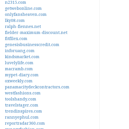
n2315.com
getwebonline.com
onlyfansheaven.com
lky08.com
ralph-fiennes.net
fielder-maximum-discount.net
fitfllex.com
genesisbusinesscredit.com
inforuang.com
kindsmarket.com
luvelylife.com
macramb.com
mypet-diary.com
oxweekly.com
panamacitydeckcontractors.com
westfashions.com
toolshandy.com
travelstager.com
trendinspires.com
rannyephul.com
reportradar360.com