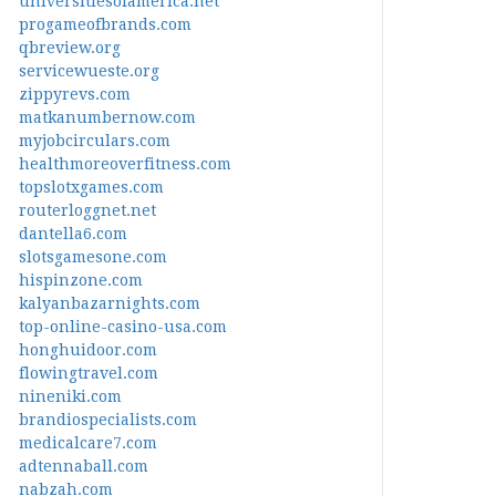
universitiesofamerica.net
progameofbrands.com
qbreview.org
servicewueste.org
zippyrevs.com
matkanumbernow.com
myjobcirculars.com
healthmoreoverfitness.com
topslotxgames.com
routerloggnet.net
dantella6.com
slotsgamesone.com
hispinzone.com
kalyanbazarnights.com
top-online-casino-usa.com
honghuidoor.com
flowingtravel.com
nineniki.com
brandiospecialists.com
medicalcare7.com
adtennaball.com
nabzah.com