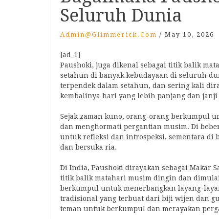
Seluruh Dunia
Admin@glimmerick.com
/
May 10, 2026
[ad_1]
Paushoki, juga dikenal sebagai titik balik m
setahun di banyak kebudayaan di seluruh du
terpendek dalam setahun, dan sering kali d
kembalinya hari yang lebih panjang dan janj
Sejak zaman kuno, orang-orang berkumpul un
dan menghormati pergantian musim. Di bebe
untuk refleksi dan introspeksi, sementara di
dan bersuka ria.
Di India, Paushoki dirayakan sebagai Makar 
titik balik matahari musim dingin dan dimula
berkumpul untuk menerbangkan layang-layan
tradisional yang terbuat dari biji wijen dan g
teman untuk berkumpul dan merayakan perg