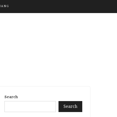
NANG
Search
Search