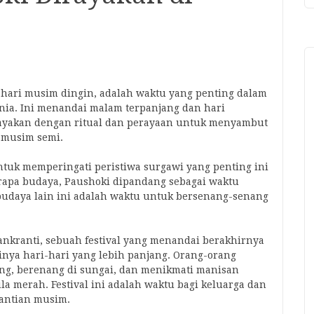
atahari musim dingin, adalah waktu yang penting dalam
nia. Ini menandai malam terpanjang dan hari
irayakan dengan ritual dan perayaan untuk menyambut
i musim semi.
tuk memperingati peristiwa surgawi yang penting ini
rapa budaya, Paushoki dipandang sebagai waktu
 budaya lain ini adalah waktu untuk bersenang-senang
Sankranti, sebuah festival yang menandai berakhirnya
inya hari-hari yang lebih panjang. Orang-orang
g, berenang di sungai, dan menikmati manisan
ula merah. Festival ini adalah waktu bagi keluarga dan
antian musim.