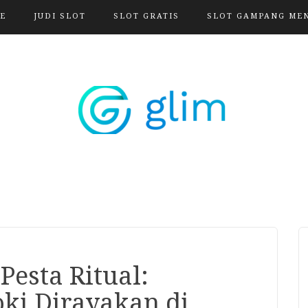
E
JUDI SLOT
SLOT GRATIS
SLOT GAMPANG ME
Pesta Ritual:
ki Dirayakan di