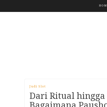
HOM
Judi Slot
Dari Ritual hingga 
Bagaimana Pausho