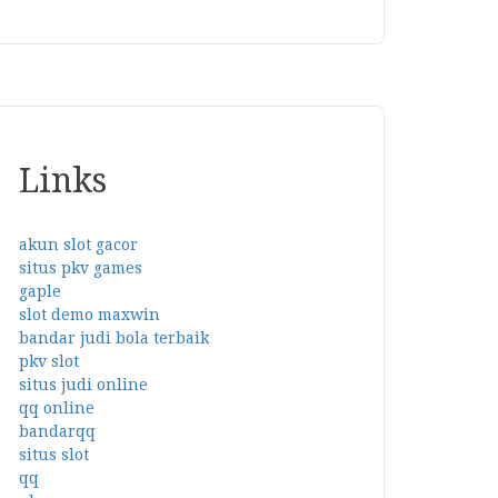
Links
akun slot gacor
situs pkv games
gaple
slot demo maxwin
bandar judi bola terbaik
pkv slot
situs judi online
qq online
bandarqq
situs slot
qq