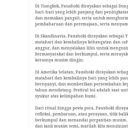
Di Tiongkok, Paushoki dirayakan sebagai Don
hari-hari yang lebih panjang dan peningkata
dan memakan pangsit, serta untuk menghormat
pembaharuan dan peremajaan, serta menyamb
Di Skandinavia, Paushoki dirayakan sebagai Y
matahari dan kembalinya kehangatan dan ca
anggur, dan menyalakan lilin untuk mengusir
bermasyarakat dan berkumpul, serta meraya
kerasnya musim dingin.
Di Amerika Selatan, Paushoki dirayakan sebag
matahari dan kembalinya hari yang lebih pa
bernyanyi, dan memberikan persembahan ke
tahun mendatang. Festival ini adalah saat u
syukur atas kelimpahan bumi.
Dari ritual hingga pesta pora, Paushoki diray
refleksi, pembaruan, atau perayaan, titik ba
berkumpul dan menandai pergantian musim. S
dan janji musim semi, marilah kita menginga