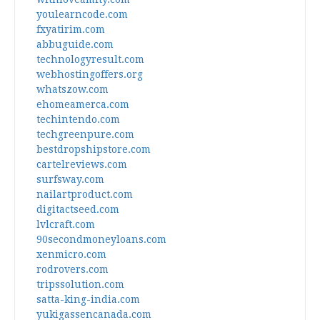
youlearncode.com
fxyatirim.com
abbuguide.com
technologyresult.com
webhostingoffers.org
whatszow.com
ehomeamerca.com
techintendo.com
techgreenpure.com
bestdropshipstore.com
cartelreviews.com
surfsway.com
nailartproduct.com
digitactseed.com
lvlcraft.com
90secondmoneyloans.com
xenmicro.com
rodrovers.com
tripssolution.com
satta-king-india.com
yukigassencanada.com