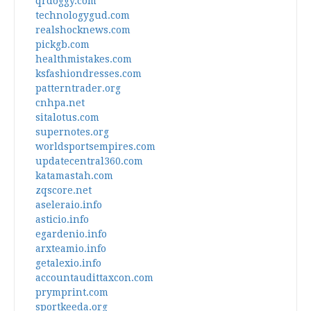
qrdoggy.com
technologygud.com
realshocknews.com
pickgb.com
healthmistakes.com
ksfashiondresses.com
patterntrader.org
cnhpa.net
sitalotus.com
supernotes.org
worldsportsempires.com
updatecentral360.com
katamastah.com
zqscore.net
aseleraio.info
asticio.info
egardenio.info
arxteamio.info
getalexio.info
accountaudittaxcon.com
prymprint.com
sportkeeda.org