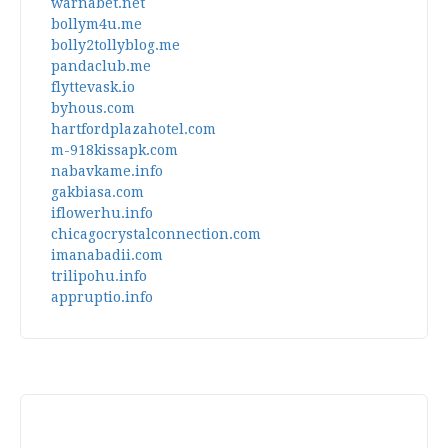
warnabet.net
bollym4u.me
bolly2tollyblog.me
pandaclub.me
flyttevask.io
byhous.com
hartfordplazahotel.com
m-918kissapk.com
nabavkame.info
gakbiasa.com
iflowerhu.info
chicagocrystalconnection.com
imanabadii.com
trilipohu.info
appruptio.info