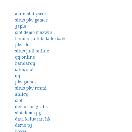
akun slot gacor
situs pkv games
gaple
slot demo maxwin
bandar judi bola terbaik
pkv slot
situs judi online
qq online
bandarqq
situs slot
qq
pkv games
situs pkv resmi
ahliqq
slot
demo slot gratis
slot demo pg
data keluaran hk
demo pg
poker