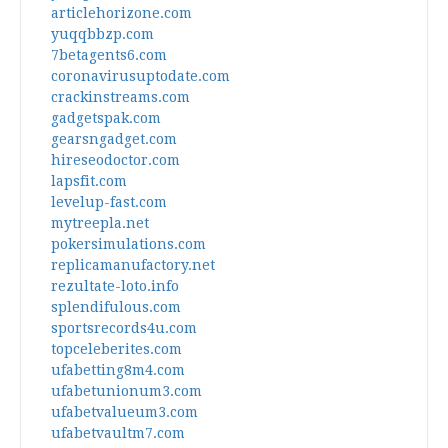
articlehorizone.com
yuqqbbzp.com
7betagents6.com
coronavirusuptodate.com
crackinstreams.com
gadgetspak.com
gearsngadget.com
hireseodoctor.com
lapsfit.com
levelup-fast.com
mytreepla.net
pokersimulations.com
replicamanufactory.net
rezultate-loto.info
splendifulous.com
sportsrecords4u.com
topceleberites.com
ufabetting8m4.com
ufabetunionum3.com
ufabetvalueum3.com
ufabetvaultm7.com