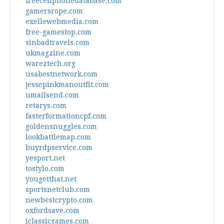
freecellphonedatabase.com
gamersrope.com
exellewebmedia.com
free-gamestop.com
sinbadtravels.com
ukmagzine.com
wareztech.org
usabestnetwork.com
jessepinkmanoutfit.com
umailsend.com
retarys.com
fasterformationcpf.com
goldensnuggles.com
lookbattlemap.com
buyrdpservice.com
yesport.net
tostylo.com
yougetthat.net
sportsnetclub.com
newbestcrypto.com
oxfordsave.com
iclassicgames.com