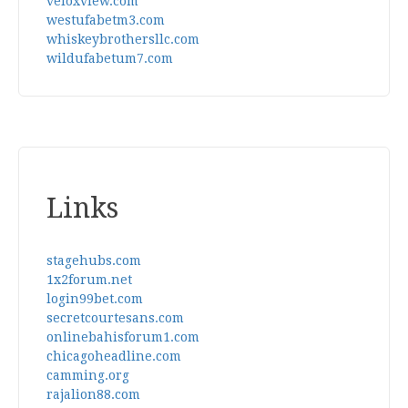
veloxview.com
westufabetm3.com
whiskeybrothersllc.com
wildufabetum7.com
Links
stagehubs.com
1x2forum.net
login99bet.com
secretcourtesans.com
onlinebahisforum1.com
chicagoheadline.com
camming.org
rajalion88.com