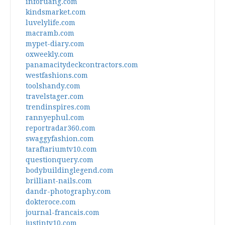
inforuang.com
kindsmarket.com
luvelylife.com
macramb.com
mypet-diary.com
oxweekly.com
panamacitydeckcontractors.com
westfashions.com
toolshandy.com
travelstager.com
trendinspires.com
rannyephul.com
reportradar360.com
swaggyfashion.com
taraftariumtv10.com
questionquery.com
bodybuildinglegend.com
brilliant-nails.com
dandr-photography.com
dokteroce.com
journal-francais.com
justintv10.com