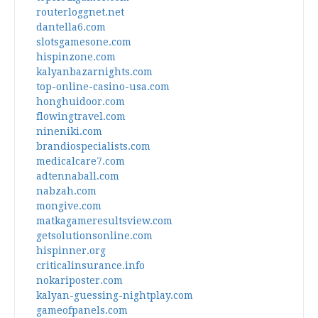
routerloggnet.net
dantella6.com
slotsgamesone.com
hispinzone.com
kalyanbazarnights.com
top-online-casino-usa.com
honghuidoor.com
flowingtravel.com
nineniki.com
brandiospecialists.com
medicalcare7.com
adtennaball.com
nabzah.com
mongive.com
matkagameresultsview.com
getsolutionsonline.com
hispinner.org
criticalinsurance.info
nokariposter.com
kalyan-guessing-nightplay.com
gameofpanels.com