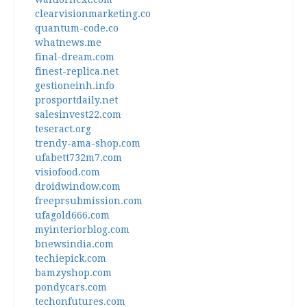
clearvisionmarketing.co
quantum-code.co
whatnews.me
final-dream.com
finest-replica.net
gestioneinh.info
prosportdaily.net
salesinvest22.com
teseract.org
trendy-ama-shop.com
ufabett732m7.com
visiofood.com
droidwindow.com
freeprsubmission.com
ufagold666.com
myinteriorblog.com
bnewsindia.com
techiepick.com
bamzyshop.com
pondycars.com
techonfutures.com