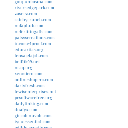
goupuntacana.com
riversedgepark.com
zaseez.com
catchycrunch.com
nofaphub.com
nefertitingalls.com
patsyscreations.com
income4proof.com
educaritas.org
lensajelajah.com
betflik09.net
ncaq.org
xenmicro.com
onlineshopera.com
dartyfresh.com
lewisenterprises.net
pcsoftwarefree.org
dailylinking.com
dnafyx.com
giocolenuvole.com
iyouessential.com
withloveamity.com