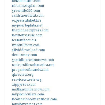
bekasionline.com
nbusinessplan.com
greenlife360.com
cantshoutitout.com
expressufabet.biz
mypuertoplata.net
thepioneerxpress.com
howtofixissue.com
teamufabet.biz
webfullform.com
allviddownload.com
decorsmag.com
gamblingcasinonews.com
universitiesofamerica.net
progameofbrands.com
qbreview.org
servicewueste.org
zippyrevs.com
matkanumbernow.com
myjobcirculars.com
healthmoreoverfitness.com
topslotxgames.com