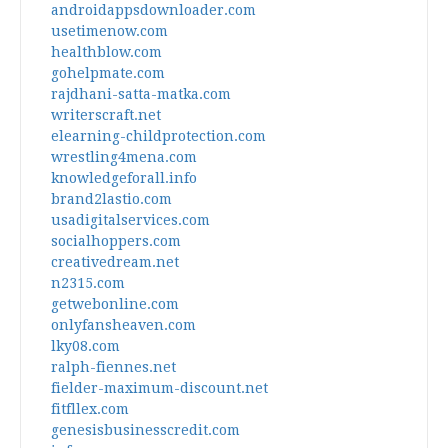
androidappsdownloader.com
usetimenow.com
healthblow.com
gohelpmate.com
rajdhani-satta-matka.com
writerscraft.net
elearning-childprotection.com
wrestling4mena.com
knowledgeforall.info
brand2lastio.com
usadigitalservices.com
socialhoppers.com
creativedream.net
n2315.com
getwebonline.com
onlyfansheaven.com
lky08.com
ralph-fiennes.net
fielder-maximum-discount.net
fitfllex.com
genesisbusinesscredit.com