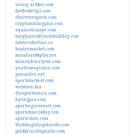
saung-artikel.com
fasthokivip2.com
observersports.com
cryptominingplus.com
aquinoticiaspe.com
longhairedfrenchbulldog.com
lawyersforhire.co
businemarket.com
matahari88play.net
moneydescriptor.com
youthsmagazine.com
painaidee.net
sportsdarkest.com
webtoon.biz
thesportswires.com
hyungpro.com
sportingnewsnet.com
sportstime24day.com
sporteslive.com
theblingblingshields.com
pinkfrenchtipnails.com