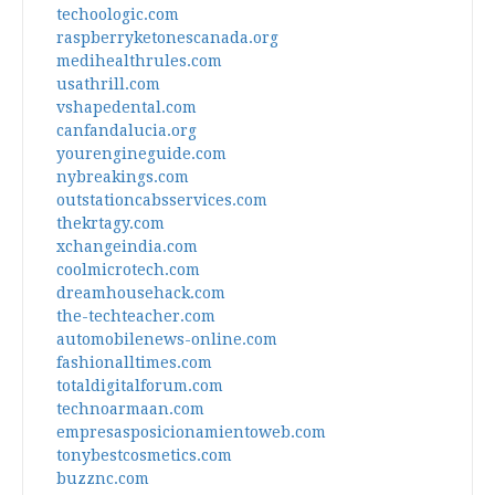
techoologic.com
raspberryketonescanada.org
medihealthrules.com
usathrill.com
vshapedental.com
canfandalucia.org
yourengineguide.com
nybreakings.com
outstationcabsservices.com
thekrtagy.com
xchangeindia.com
coolmicrotech.com
dreamhousehack.com
the-techteacher.com
automobilenews-online.com
fashionalltimes.com
totaldigitalforum.com
technoarmaan.com
empresasposicionamientoweb.com
tonybestcosmetics.com
buzznc.com