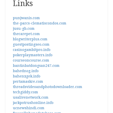
Links
punjwanis.com
the-parcs-clematiscondos.com
jusu-gb.com
thecarepet.com
blogwriterplus.com
guestpostingseo.com
casinogambitpro.info
pokerplaymasters.info
courseoncourse.com
bantinbatdongsan247.com
bahednog.info
bahenxgek.info
pertamaskre.com
threadsvideoandphotodownloader.com
techgiddy.com
usalivenetwork.com
jackpotrushonline.info
ucnewshindi.com