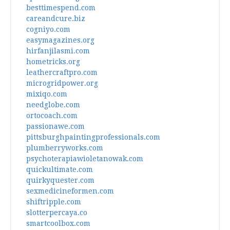
besttimespend.com
careandcure.biz
cogniyo.com
easymagazines.org
hirfanjilasmi.com
hometricks.org
leathercraftpro.com
microgridpower.org
mixiqo.com
needglobe.com
ortocoach.com
passionawe.com
pittsburghpaintingprofessionals.com
plumberryworks.com
psychoterapiawioletanowak.com
quickultimate.com
quirkyquester.com
sexmedicineformen.com
shiftripple.com
slotterpercaya.co
smartcoolbox.com