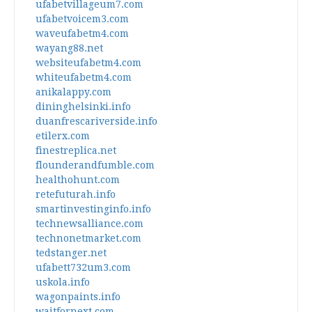
ufabetvillageum7.com
ufabetvoicem3.com
waveufabetm4.com
wayang88.net
websiteufabetm4.com
whiteufabetm4.com
anikalappy.com
dininghelsinki.info
duanfrescariverside.info
etilerx.com
finestreplica.net
flounderandfumble.com
healthohunt.com
retefuturah.info
smartinvestinginfo.info
technewsalliance.com
technonetmarket.com
tedstanger.net
ufabett732um3.com
uskola.info
wagonpaints.info
waitfornext.com