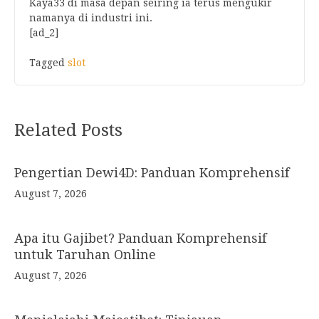
Kaya33 di masa depan seiring ia terus mengukir
namanya di industri ini.
[ad_2]
Tagged
slot
Post
Related Posts
navigation
Pengertian Dewi4D: Panduan Komprehensif
August 7, 2026
Apa itu Gajibet? Panduan Komprehensif
untuk Taruhan Online
August 7, 2026