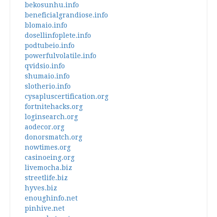
bekosunhu.info
beneficialgrandiose.info
blomaio.info
dosellinfoplete.info
podtubeio.info
powerfulvolatile.info
qvidsio.info
shumaio.info
slotherio.info
cysapluscertification.org
fortnitehacks.org
loginsearch.org
aodecor.org
donorsmatch.org
nowtimes.org
casinoeing.org
livemocha.biz
streetlife.biz
hyves.biz
enoughinfo.net
pinhive.net