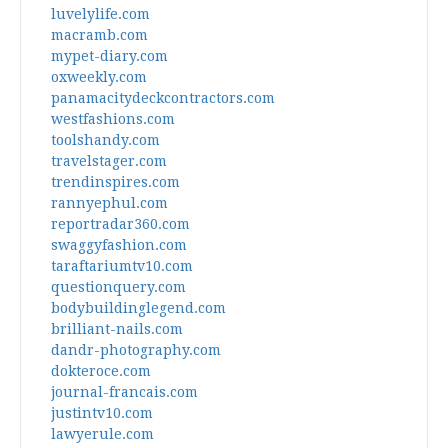
luvelylife.com
macramb.com
mypet-diary.com
oxweekly.com
panamacitydeckcontractors.com
westfashions.com
toolshandy.com
travelstager.com
trendinspires.com
rannyephul.com
reportradar360.com
swaggyfashion.com
taraftariumtv10.com
questionquery.com
bodybuildinglegend.com
brilliant-nails.com
dandr-photography.com
dokteroce.com
journal-francais.com
justintv10.com
lawyerule.com