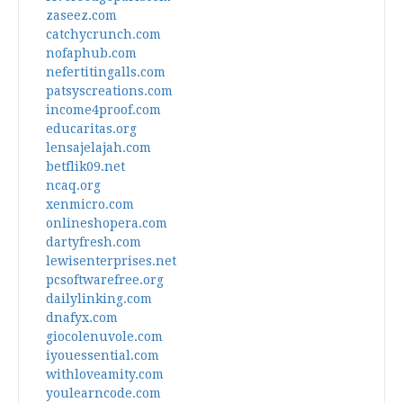
zaseez.com
catchycrunch.com
nofaphub.com
nefertitingalls.com
patsyscreations.com
income4proof.com
educaritas.org
lensajelajah.com
betflik09.net
ncaq.org
xenmicro.com
onlineshopera.com
dartyfresh.com
lewisenterprises.net
pcsoftwarefree.org
dailylinking.com
dnafyx.com
giocolenuvole.com
iyouessential.com
withloveamity.com
youlearncode.com