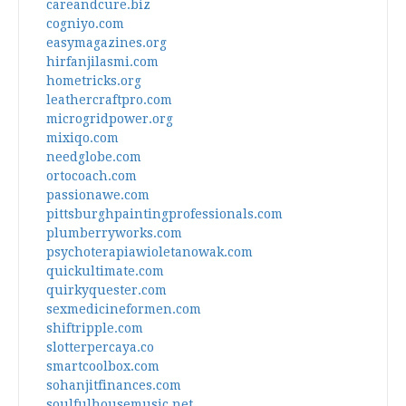
careandcure.biz
cogniyo.com
easymagazines.org
hirfanjilasmi.com
hometricks.org
leathercraftpro.com
microgridpower.org
mixiqo.com
needglobe.com
ortocoach.com
passionawe.com
pittsburghpaintingprofessionals.com
plumberryworks.com
psychoterapiawioletanowak.com
quickultimate.com
quirkyquester.com
sexmedicineformen.com
shiftripple.com
slotterpercaya.co
smartcoolbox.com
sohanjitfinances.com
soulfulhousemusic.net