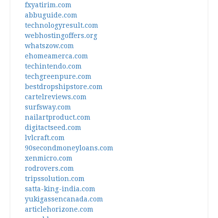
fxyatirim.com
abbuguide.com
technologyresult.com
webhostingoffers.org
whatszow.com
ehomeamerca.com
techintendo.com
techgreenpure.com
bestdropshipstore.com
cartelreviews.com
surfsway.com
nailartproduct.com
digitactseed.com
lvlcraft.com
90secondmoneyloans.com
xenmicro.com
rodrovers.com
tripssolution.com
satta-king-india.com
yukigassencanada.com
articlehorizone.com