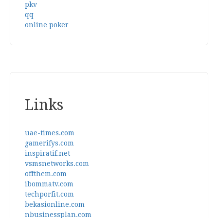
pkv
qq
online poker
Links
uae-times.com
gamerifys.com
inspiratif.net
vsmsnetworks.com
offthem.com
ibommatv.com
techporfit.com
bekasionline.com
nbusinessplan.com