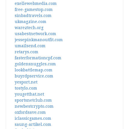
exellewebmedia.com
free-gamestop.com
sinbadtravels.com
ukmagzine.com
wareztech.org
usabestnetwork.com
jessepinkmanoutfit.com
umailsend.com
retarys.com
fasterformationcpf.com
goldensnuggles.com
lookbattlemap.com
buyrdpservice.com
yesport.net
tostylo.com
yougetthat.net
sportsnetclub.com
newbestcrypto.com
oxfordsave.com
iclassicgames.com
saung-artikel.com