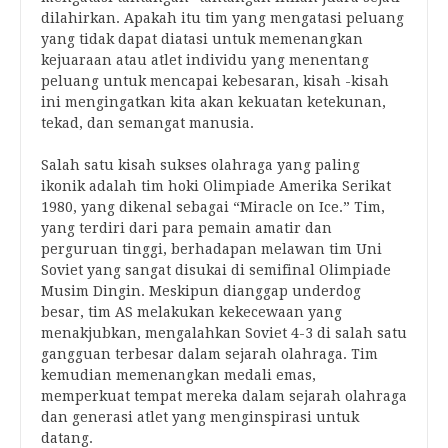
dilahirkan. Apakah itu tim yang mengatasi peluang
yang tidak dapat diatasi untuk memenangkan
kejuaraan atau atlet individu yang menentang
peluang untuk mencapai kebesaran, kisah -kisah
ini mengingatkan kita akan kekuatan ketekunan,
tekad, dan semangat manusia.
Salah satu kisah sukses olahraga yang paling
ikonik adalah tim hoki Olimpiade Amerika Serikat
1980, yang dikenal sebagai “Miracle on Ice.” Tim,
yang terdiri dari para pemain amatir dan
perguruan tinggi, berhadapan melawan tim Uni
Soviet yang sangat disukai di semifinal Olimpiade
Musim Dingin. Meskipun dianggap underdog
besar, tim AS melakukan kekecewaan yang
menakjubkan, mengalahkan Soviet 4-3 di salah satu
gangguan terbesar dalam sejarah olahraga. Tim
kemudian memenangkan medali emas,
memperkuat tempat mereka dalam sejarah olahraga
dan generasi atlet yang menginspirasi untuk
datang.