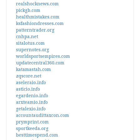
realshocknews.com
pickgb.com
healthmistakes.com
ksfashiondresses.com
patterntrader.org
cnhpa.net
sitalotus.com
supernotes.org
worldsportsempires.com
updatecentral360.com
katamastah.com
zqscore.net
aseleraio.info
asticio.info
egardenio.info
arxteamio.info
getalexio.info
accountaudittaxcon.com
prymprint.com
sportkeeda.org
besttimespend.com