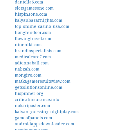
dantella6.com
slotsgamesone.com
hispinzone.com
kalyanbazarnights.com
top-online-casino-usa.com
honghuidoor.com
flowingtravel.com
nineniki.com
brandiospecialists.com
medicalcare7.com
adtennaball.com
nabzah.com
mongive.com
matkagameresultsview.com
getsolutionsonline.com
hispinner.org
criticalinsurance.info
nokariposter.com
kalyan-guessing-nightplay.com
gameofpanels.com
androidappsdownloader.com