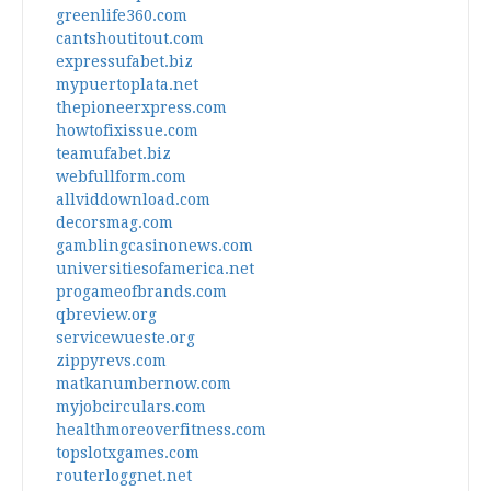
greenlife360.com
cantshoutitout.com
expressufabet.biz
mypuertoplata.net
thepioneerxpress.com
howtofixissue.com
teamufabet.biz
webfullform.com
allviddownload.com
decorsmag.com
gamblingcasinonews.com
universitiesofamerica.net
progameofbrands.com
qbreview.org
servicewueste.org
zippyrevs.com
matkanumbernow.com
myjobcirculars.com
healthmoreoverfitness.com
topslotxgames.com
routerloggnet.net