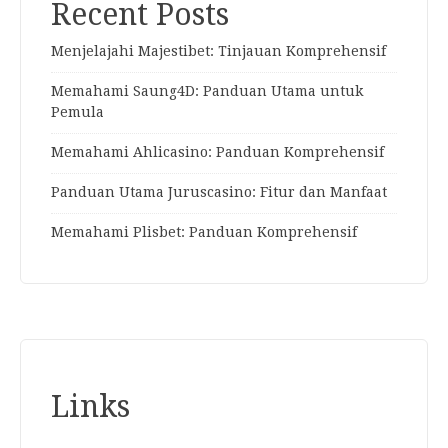
Recent Posts
Menjelajahi Majestibet: Tinjauan Komprehensif
Memahami Saung4D: Panduan Utama untuk
Pemula
Memahami Ahlicasino: Panduan Komprehensif
Panduan Utama Juruscasino: Fitur dan Manfaat
Memahami Plisbet: Panduan Komprehensif
Links