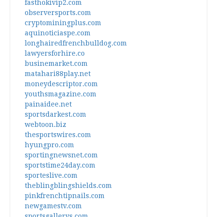
fasthokivip2.com
observersports.com
cryptominingplus.com
aquinoticiaspe.com
longhairedfrenchbulldog.com
lawyersforhire.co
businemarket.com
matahari88play.net
moneydescriptor.com
youthsmagazine.com
painaidee.net
sportsdarkest.com
webtoon.biz
thesportswires.com
hyungpro.com
sportingnewsnet.com
sportstime24day.com
sporteslive.com
theblingblingshields.com
pinkfrenchtipnails.com
newgamestv.com
sportsgallerys.com