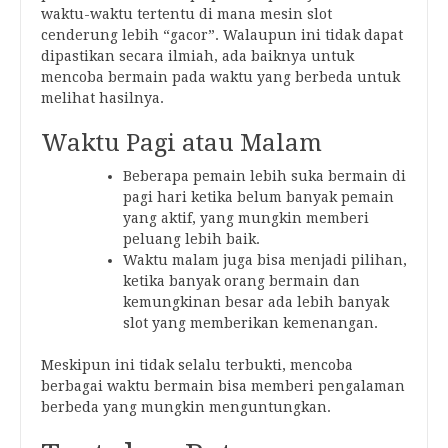
waktu-waktu tertentu di mana mesin slot
cenderung lebih “gacor”. Walaupun ini tidak dapat
dipastikan secara ilmiah, ada baiknya untuk
mencoba bermain pada waktu yang berbeda untuk
melihat hasilnya.
Waktu Pagi atau Malam
Beberapa pemain lebih suka bermain di
pagi hari ketika belum banyak pemain
yang aktif, yang mungkin memberi
peluang lebih baik.
Waktu malam juga bisa menjadi pilihan,
ketika banyak orang bermain dan
kemungkinan besar ada lebih banyak
slot yang memberikan kemenangan.
Meskipun ini tidak selalu terbukti, mencoba
berbagai waktu bermain bisa memberi pengalaman
berbeda yang mungkin menguntungkan.