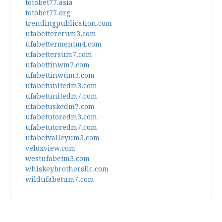
totobet77.asia
totobet77.org
trendingpublication.com
ufabettererum3.com
ufabettermentm4.com
ufabettersum7.com
ufabettinwm7.com
ufabettinwum3.com
ufabetunitedm3.com
ufabetunitedm7.com
ufabetuskedm7.com
ufabetutoredm3.com
ufabetutoredm7.com
ufabetvalleyum3.com
veloxview.com
westufabetm3.com
whiskeybrothersllc.com
wildufabetum7.com