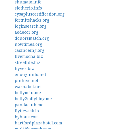
shumaio.info
slotherio.info
cysapluscertification.org
fortnitehacks.org
loginsearch.org
aodecor.org
donorsmatch.org
nowtimes.org
casinoeing.org
livemocha.biz
streetlife.biz
hyves.biz
enoughinfo.net
pinhive.net
warnabet.net
bollym4u.me
bolly2tollyblog.me
pandaclub.me
flyttevask.io
byhous.com
hartfordplazahotel.com