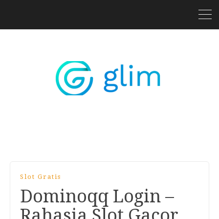
Slot Gratis
Dominoqq Login –
Rahasia Slot Gacor