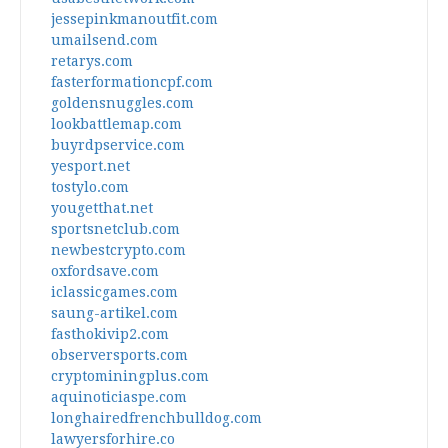
jessepinkmanoutfit.com
umailsend.com
retarys.com
fasterformationcpf.com
goldensnuggles.com
lookbattlemap.com
buyrdpservice.com
yesport.net
tostylo.com
yougetthat.net
sportsnetclub.com
newbestcrypto.com
oxfordsave.com
iclassicgames.com
saung-artikel.com
fasthokivip2.com
observersports.com
cryptominingplus.com
aquinoticiaspe.com
longhairedfrenchbulldog.com
lawyersforhire.co