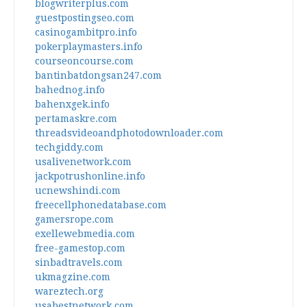
blogwriterplus.com
guestpostingseo.com
casinogambitpro.info
pokerplaymasters.info
courseoncourse.com
bantinbatdongsan247.com
bahednog.info
bahenxgek.info
pertamaskre.com
threadsvideoandphotodownloader.com
techgiddy.com
usalivenetwork.com
jackpotrushonline.info
ucnewshindi.com
freecellphonedatabase.com
gamersrope.com
exellewebmedia.com
free-gamestop.com
sinbadtravels.com
ukmagzine.com
wareztech.org
usabestnetwork.com