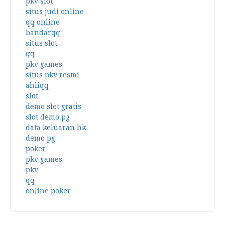
pkv slot
situs judi online
qq online
bandarqq
situs slot
qq
pkv games
situs pkv resmi
ahliqq
slot
demo slot gratis
slot demo pg
data keluaran hk
demo pg
poker
pkv games
pkv
qq
online poker