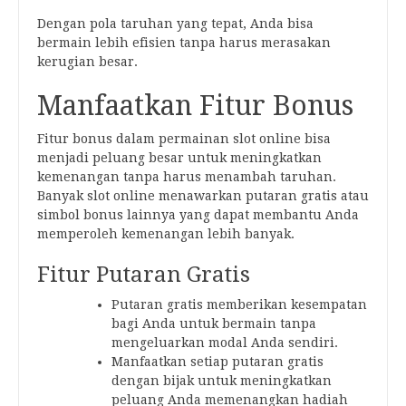
Dengan pola taruhan yang tepat, Anda bisa
bermain lebih efisien tanpa harus merasakan
kerugian besar.
Manfaatkan Fitur Bonus
Fitur bonus dalam permainan slot online bisa
menjadi peluang besar untuk meningkatkan
kemenangan tanpa harus menambah taruhan.
Banyak slot online menawarkan putaran gratis atau
simbol bonus lainnya yang dapat membantu Anda
memperoleh kemenangan lebih banyak.
Fitur Putaran Gratis
Putaran gratis memberikan kesempatan
bagi Anda untuk bermain tanpa
mengeluarkan modal Anda sendiri.
Manfaatkan setiap putaran gratis
dengan bijak untuk meningkatkan
peluang Anda memenangkan hadiah