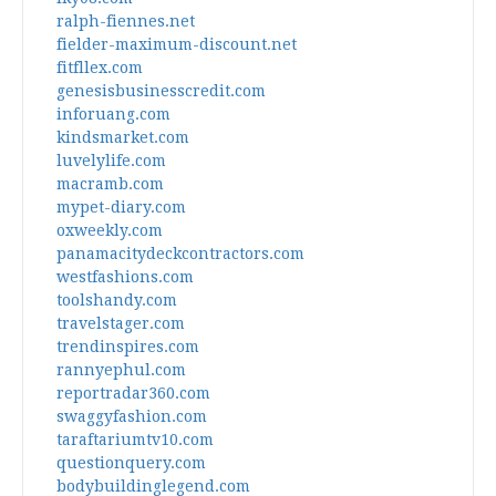
ralph-fiennes.net
fielder-maximum-discount.net
fitfllex.com
genesisbusinesscredit.com
inforuang.com
kindsmarket.com
luvelylife.com
macramb.com
mypet-diary.com
oxweekly.com
panamacitydeckcontractors.com
westfashions.com
toolshandy.com
travelstager.com
trendinspires.com
rannyephul.com
reportradar360.com
swaggyfashion.com
taraftariumtv10.com
questionquery.com
bodybuildinglegend.com