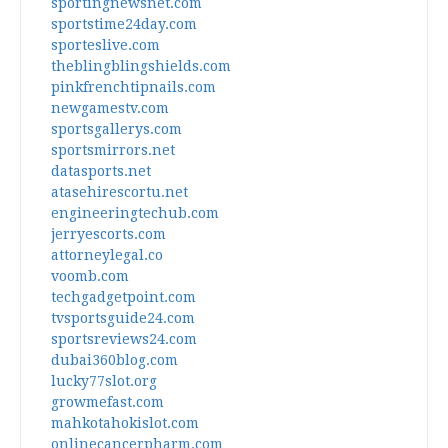
sportingnewsnet.com
sportstime24day.com
sporteslive.com
theblingblingshields.com
pinkfrenchtipnails.com
newgamestv.com
sportsgallerys.com
sportsmirrors.net
datasports.net
atasehirescortu.net
engineeringtechub.com
jerryescorts.com
attorneylegal.co
voomb.com
techgadgetpoint.com
tvsportsguide24.com
sportsreviews24.com
dubai360blog.com
lucky77slot.org
growmefast.com
mahkotahokislot.com
onlinecancerpharm.com