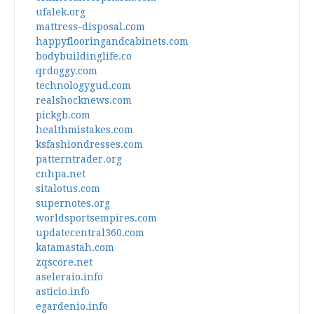
ufalek.org
mattress-disposal.com
happyflooringandcabinets.com
bodybuildinglife.co
qrdoggy.com
technologygud.com
realshocknews.com
pickgb.com
healthmistakes.com
ksfashiondresses.com
patterntrader.org
cnhpa.net
sitalotus.com
supernotes.org
worldsportsempires.com
updatecentral360.com
katamastah.com
zqscore.net
aseleraio.info
asticio.info
egardenio.info