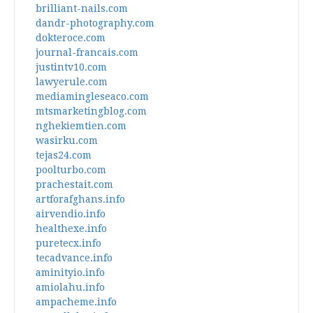
brilliant-nails.com
dandr-photography.com
dokteroce.com
journal-francais.com
justintv10.com
lawyerule.com
mediamingleseaco.com
mtsmarketingblog.com
nghekiemtien.com
wasirku.com
tejas24.com
poolturbo.com
prachestait.com
artforafghans.info
airvendio.info
healthexe.info
puretecx.info
tecadvance.info
aminityio.info
amiolahu.info
ampacheme.info