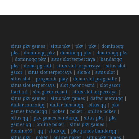
situs pkv games
|
situs pkv
|
pkv
|
pkv
|
dominoqq
pkv
|
dominoqq pkv
|
dominoqq pkv
|
dominoqq pkv
|
dominoqq pkv
|
situs slot terpercaya
|
bandarqq
pkv
|
demo pg soft
|
situs slot terpercaya
|
situs slot
gacor
|
situs slot terpercaya
|
slot88
|
situs slot
|
situs slot
|
pragmatic play
|
demo slot pragmatic
|
situs slot terpercaya
|
slot gacor resmi
|
slot gacor
hari ini
|
slot gacor resmi
|
situs slot terpercaya
|
situs pkv games
|
situs pkv games
|
daftar menuqq
|
daftar murniqq
|
daftar hematqq
|
situs qq
|
pkv
games bandarqq
|
poker
|
poker
|
online poker
|
situs qq
|
pkv games bandarqq
|
situs pkv
|
pkv
games qq
|
online poker
|
situs pkv games
|
domino99
|
qq
|
situs qq
|
pkv games bandarqq
|
situs pkv
|
poker
|
online poker
|
situs pkv games
|