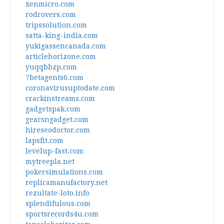
xenmicro.com
rodrovers.com
tripssolution.com
satta-king-india.com
yukigassencanada.com
articlehorizone.com
yuqqbbzp.com
7betagents6.com
coronavirusuptodate.com
crackinstreams.com
gadgetspak.com
gearsngadget.com
hireseodoctor.com
lapsfit.com
levelup-fast.com
mytreepla.net
pokersimulations.com
replicamanufactory.net
rezultate-loto.info
splendifulous.com
sportsrecords4u.com