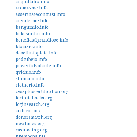
ampullahu.info
aromaxme.info
asserthatecontrast.info
atenderme.info
bangumiio.info
bekosunhu.info
beneficialgrandiose.info
blomaio.info
dosellinfoplete.info
podtubeio.info
powerfulvolatile.info
qvidsio.info
shumaio.info
slotherio.info
cysapluscertification.org
fortnitehacks.org
loginsearch.org
aodecor.org
donorsmatch.org
nowtimes.org
casinoeing.org
livemocha.biz