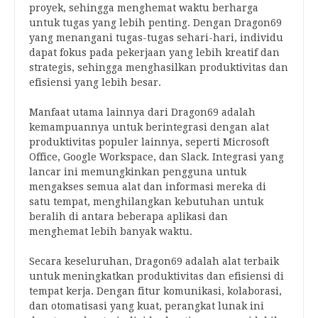
proyek, sehingga menghemat waktu berharga
untuk tugas yang lebih penting. Dengan Dragon69
yang menangani tugas-tugas sehari-hari, individu
dapat fokus pada pekerjaan yang lebih kreatif dan
strategis, sehingga menghasilkan produktivitas dan
efisiensi yang lebih besar.
Manfaat utama lainnya dari Dragon69 adalah
kemampuannya untuk berintegrasi dengan alat
produktivitas populer lainnya, seperti Microsoft
Office, Google Workspace, dan Slack. Integrasi yang
lancar ini memungkinkan pengguna untuk
mengakses semua alat dan informasi mereka di
satu tempat, menghilangkan kebutuhan untuk
beralih di antara beberapa aplikasi dan
menghemat lebih banyak waktu.
Secara keseluruhan, Dragon69 adalah alat terbaik
untuk meningkatkan produktivitas dan efisiensi di
tempat kerja. Dengan fitur komunikasi, kolaborasi,
dan otomatisasi yang kuat, perangkat lunak ini