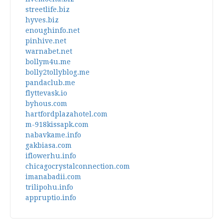
streetlife.biz
hyves.biz
enoughinfo.net
pinhive.net
warnabet.net
bollym4u.me
bolly2tollyblog.me
pandaclub.me
flyttevask.io
byhous.com
hartfordplazahotel.com
m-918kissapk.com
nabavkame.info
gakbiasa.com
iflowerhu.info
chicagocrystalconnection.com
imanabadii.com
trilipohu.info
appruptio.info