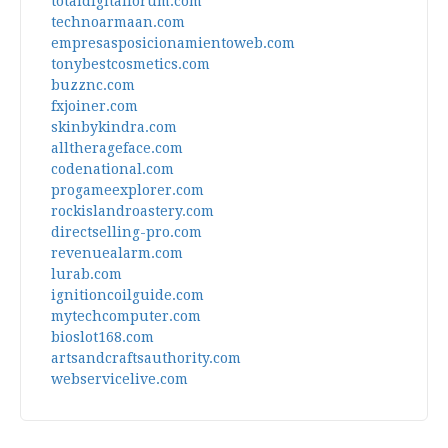
totaldigitalforum.com
technoarmaan.com
empresasposicionamientoweb.com
tonybestcosmetics.com
buzznc.com
fxjoiner.com
skinbykindra.com
alltherageface.com
codenational.com
progameexplorer.com
rockislandroastery.com
directselling-pro.com
revenuealarm.com
lurab.com
ignitioncoilguide.com
mytechcomputer.com
bioslot168.com
artsandcraftsauthority.com
webservicelive.com