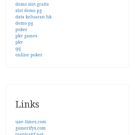
demo slot gratis
slot demo pg
data keluaran hk
demo pg
poker
pkv games
pkv
qq
online poker
Links
uae-times.com
gamerifys.com
inspiratif.net