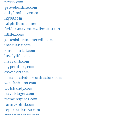
n2315.com
getwebonline.com
onlyfansheaven.com
lky08.com
ralph-fiennes.net
fielder-maximum-discount.net
fitfllex.com
genesisbusinesscredit.com
inforuang.com
kindsmarket.com
luvelylife.com
macramb.com
mypet-diary.com
oxweekly.com
panamacitydeckcontractors.com
westfashions.com
toolshandy.com
travelstager.com
trendinspires.com
rannyephul.com
reportradar360.com