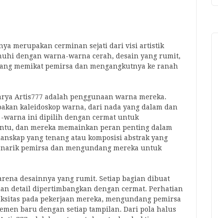
5
ya merupakan cerminan sejati dari visi artistik
enuhi dengan warna-warna cerah, desain yang rumit,
yang memikat pemirsa dan mengangkutnya ke ranah
karya Artis777 adalah penggunaan warna mereka.
pakan kaleidoskop warna, dari nada yang dalam dan
-warna ini dipilih dengan cermat untuk
entu, dan mereka memainkan peran penting dalam
lanskap yang tenang atau komposisi abstrak yang
menarik pemirsa dan mengundang mereka untuk
arena desainnya yang rumit. Setiap bagian dibuat
dan detail dipertimbangkan dengan cermat. Perhatian
eksitas pada pekerjaan mereka, mengundang pemirsa
men baru dengan setiap tampilan. Dari pola halus