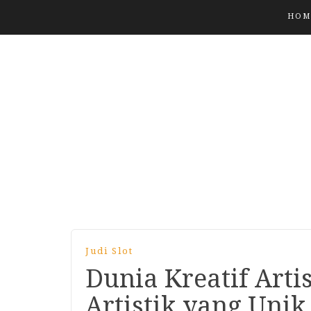
HOM
Judi Slot
Dunia Kreatif Arti
Artistik yang Unik