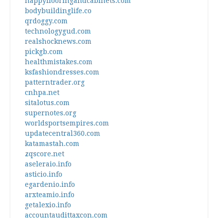
happyflooringandcabinets.com
bodybuildinglife.co
qrdoggy.com
technologygud.com
realshocknews.com
pickgb.com
healthmistakes.com
ksfashiondresses.com
patterntrader.org
cnhpa.net
sitalotus.com
supernotes.org
worldsportsempires.com
updatecentral360.com
katamastah.com
zqscore.net
aseleraio.info
asticio.info
egardenio.info
arxteamio.info
getalexio.info
accountaudittaxcon.com