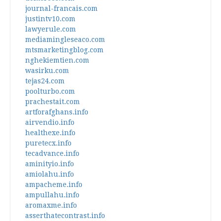
journal-francais.com
justintv10.com
lawyerule.com
mediamingleseaco.com
mtsmarketingblog.com
nghekiemtien.com
wasirku.com
tejas24.com
poolturbo.com
prachestait.com
artforafghans.info
airvendio.info
healthexe.info
puretecx.info
tecadvance.info
aminityio.info
amiolahu.info
ampacheme.info
ampullahu.info
aromaxme.info
asserthatecontrast.info