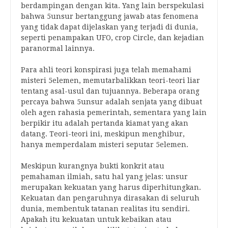
berdampingan dengan kita. Yang lain berspekulasi
bahwa 5unsur bertanggung jawab atas fenomena
yang tidak dapat dijelaskan yang terjadi di dunia,
seperti penampakan UFO, crop Circle, dan kejadian
paranormal lainnya.
Para ahli teori konspirasi juga telah memahami
misteri 5elemen, memutarbalikkan teori-teori liar
tentang asal-usul dan tujuannya. Beberapa orang
percaya bahwa 5unsur adalah senjata yang dibuat
oleh agen rahasia pemerintah, sementara yang lain
berpikir itu adalah pertanda kiamat yang akan
datang. Teori-teori ini, meskipun menghibur,
hanya memperdalam misteri seputar 5elemen.
Meskipun kurangnya bukti konkrit atau
pemahaman ilmiah, satu hal yang jelas: unsur
merupakan kekuatan yang harus diperhitungkan.
Kekuatan dan pengaruhnya dirasakan di seluruh
dunia, membentuk tatanan realitas itu sendiri.
Apakah itu kekuatan untuk kebaikan atau