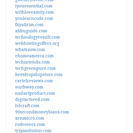
iyouessential.com
withloveamity.com
youlearncode.com
fxyatirim.com
abbuguide.com
technologyresult.com
webhostingoffers.org
whatszow.com
ehomeamerca.com
techintendo.com
techgreenpure.com
bestdropshipstore.com
cartelreviews.com
surfsway.com
nailartproduct.com
digitactseed.com
lvlcraft.com
90secondmoneyloans.com
xenmicro.com
rodrovers.com
tripssolution.com