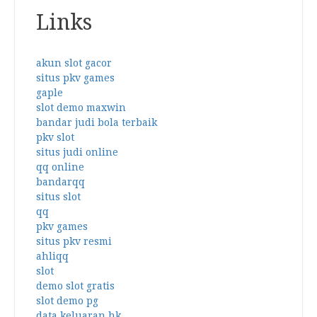
Links
akun slot gacor
situs pkv games
gaple
slot demo maxwin
bandar judi bola terbaik
pkv slot
situs judi online
qq online
bandarqq
situs slot
qq
pkv games
situs pkv resmi
ahliqq
slot
demo slot gratis
slot demo pg
data keluaran hk