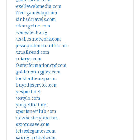
exellewebmedia.com
free-gamestop.com
sinbadtravels.com
ukmagzine.com
wareztech.org
usabestnetwork.com
jessepinkmanoutfit.com
umailsend.com
retarys.com
fasterformationcpf.com
goldensnuggles.com
lookbattlemap.com
buyrdpservice.com
yesport.net
tostylo.com
yougetthat.net
sportsnetclub.com
newbestcrypto.com
oxfordsave.com
iclassicgames.com
saung-artikel.com