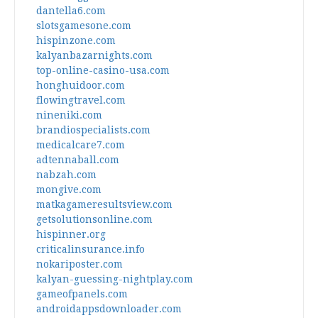
dantella6.com
slotsgamesone.com
hispinzone.com
kalyanbazarnights.com
top-online-casino-usa.com
honghuidoor.com
flowingtravel.com
nineniki.com
brandiospecialists.com
medicalcare7.com
adtennaball.com
nabzah.com
mongive.com
matkagameresultsview.com
getsolutionsonline.com
hispinner.org
criticalinsurance.info
nokariposter.com
kalyan-guessing-nightplay.com
gameofpanels.com
androidappsdownloader.com