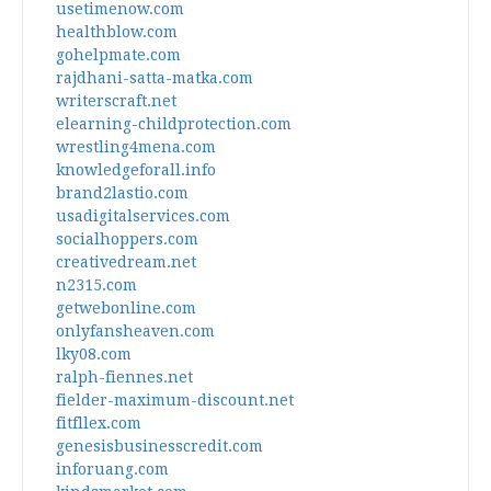
usetimenow.com
healthblow.com
gohelpmate.com
rajdhani-satta-matka.com
writerscraft.net
elearning-childprotection.com
wrestling4mena.com
knowledgeforall.info
brand2lastio.com
usadigitalservices.com
socialhoppers.com
creativedream.net
n2315.com
getwebonline.com
onlyfansheaven.com
lky08.com
ralph-fiennes.net
fielder-maximum-discount.net
fitfllex.com
genesisbusinesscredit.com
inforuang.com