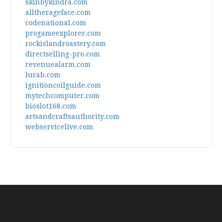
skinbykindra.com
alltherageface.com
codenational.com
progameexplorer.com
rockislandroastery.com
directselling-pro.com
revenuealarm.com
lurab.com
ignitioncoilguide.com
mytechcomputer.com
bioslot168.com
artsandcraftsauthority.com
webservicelive.com