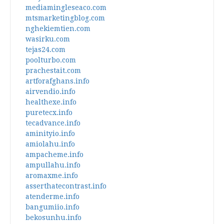
mediamingleseaco.com
mtsmarketingblog.com
nghekiemtien.com
wasirku.com
tejas24.com
poolturbo.com
prachestait.com
artforafghans.info
airvendio.info
healthexe.info
puretecx.info
tecadvance.info
aminityio.info
amiolahu.info
ampacheme.info
ampullahu.info
aromaxme.info
asserthatecontrast.info
atenderme.info
bangumiio.info
bekosunhu.info