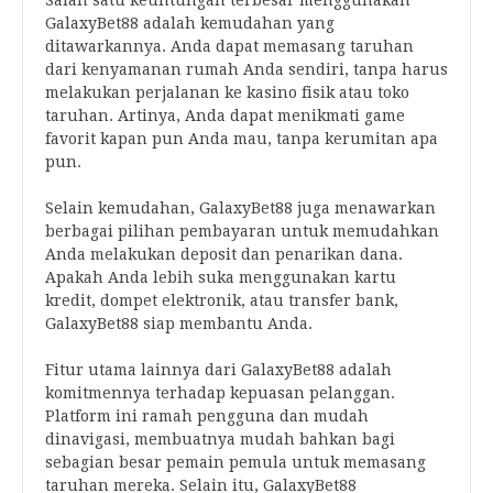
Salah satu keuntungan terbesar menggunakan
GalaxyBet88 adalah kemudahan yang
ditawarkannya. Anda dapat memasang taruhan
dari kenyamanan rumah Anda sendiri, tanpa harus
melakukan perjalanan ke kasino fisik atau toko
taruhan. Artinya, Anda dapat menikmati game
favorit kapan pun Anda mau, tanpa kerumitan apa
pun.
Selain kemudahan, GalaxyBet88 juga menawarkan
berbagai pilihan pembayaran untuk memudahkan
Anda melakukan deposit dan penarikan dana.
Apakah Anda lebih suka menggunakan kartu
kredit, dompet elektronik, atau transfer bank,
GalaxyBet88 siap membantu Anda.
Fitur utama lainnya dari GalaxyBet88 adalah
komitmennya terhadap kepuasan pelanggan.
Platform ini ramah pengguna dan mudah
dinavigasi, membuatnya mudah bahkan bagi
sebagian besar pemain pemula untuk memasang
taruhan mereka. Selain itu, GalaxyBet88