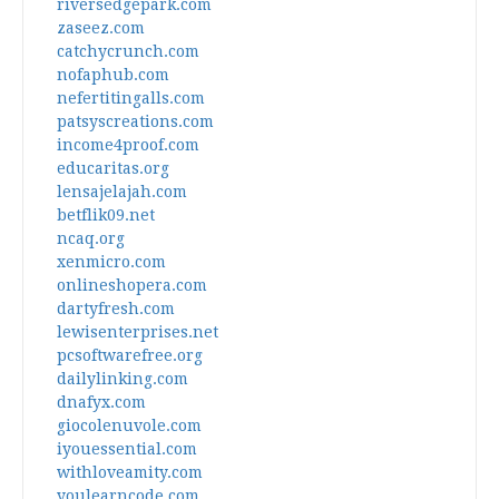
riversedgepark.com
zaseez.com
catchycrunch.com
nofaphub.com
nefertitingalls.com
patsyscreations.com
income4proof.com
educaritas.org
lensajelajah.com
betflik09.net
ncaq.org
xenmicro.com
onlineshopera.com
dartyfresh.com
lewisenterprises.net
pcsoftwarefree.org
dailylinking.com
dnafyx.com
giocolenuvole.com
iyouessential.com
withloveamity.com
youlearncode.com