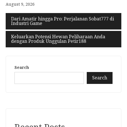
August 9, 2026
Dari Amatir hingga Pro: Perjalanan Sobat777 di
Industri Game
Keluarkan Potensi Hewan Peliharaan Anda
dengan Produk Unggulan Petir188
Search
Search