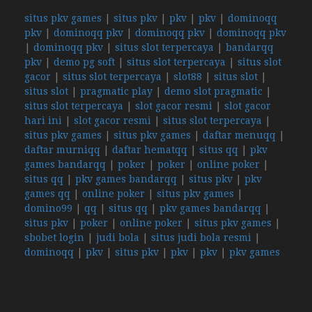
situs pkv games
|
situs pkv
|
pkv
|
pkv
|
dominoqq
pkv
|
dominoqq pkv
|
dominoqq pkv
|
dominoqq pkv
|
dominoqq pkv
|
situs slot terpercaya
|
bandarqq
pkv
|
demo pg soft
|
situs slot terpercaya
|
situs slot
gacor
|
situs slot terpercaya
|
slot88
|
situs slot
|
situs slot
|
pragmatic play
|
demo slot pragmatic
|
situs slot terpercaya
|
slot gacor resmi
|
slot gacor
hari ini
|
slot gacor resmi
|
situs slot terpercaya
|
situs pkv games
|
situs pkv games
|
daftar menuqq
|
daftar murniqq
|
daftar hematqq
|
situs qq
|
pkv
games bandarqq
|
poker
|
poker
|
online poker
|
situs qq
|
pkv games bandarqq
|
situs pkv
|
pkv
games qq
|
online poker
|
situs pkv games
|
domino99
|
qq
|
situs qq
|
pkv games bandarqq
|
situs pkv
|
poker
|
online poker
|
situs pkv games
|
sbobet login
|
judi bola
|
situs judi bola resmi
|
dominoqq
|
pkv
|
situs pkv
|
pkv
|
pkv
|
pkv games