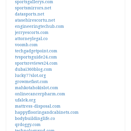
sportsgallerys.com
sportsmirrors.net
datasports.net
atasehirescortu.net
engineeringtechub.com
jerryescorts.com
attorneylegal.co
voomb.com
techgadgetpoint.com
tvsportsguide24.com
sportsreviews24.com
dubai360blog.com
lucky77slot.org
growmefast.com
mahkotahokislot.com
onlinecancerpharm.com
ufalek.org
mattress-disposal.com
happyflooringandcabinets.com
bodybuildinglife.co
qrdoggy.com
technologygud.com