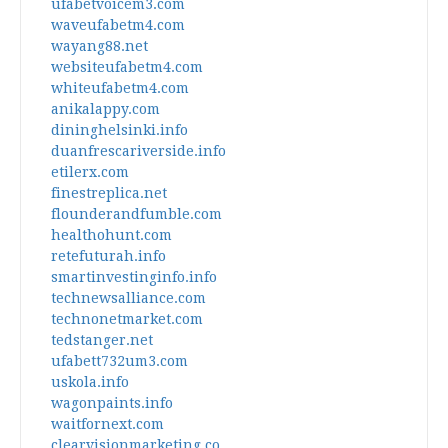
ufabetvoicem3.com
waveufabetm4.com
wayang88.net
websiteufabetm4.com
whiteufabetm4.com
anikalappy.com
dininghelsinki.info
duanfrescariverside.info
etilerx.com
finestreplica.net
flounderandfumble.com
healthohunt.com
retefuturah.info
smartinvestinginfo.info
technewsalliance.com
technonetmarket.com
tedstanger.net
ufabett732um3.com
uskola.info
wagonpaints.info
waitfornext.com
clearvisionmarketing.co