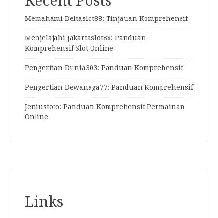
Recent Posts
Memahami Deltaslot88: Tinjauan Komprehensif
Menjelajahi Jakartaslot88: Panduan
Komprehensif Slot Online
Pengertian Dunia303: Panduan Komprehensif
Pengertian Dewanaga77: Panduan Komprehensif
Jeniustoto: Panduan Komprehensif Permainan
Online
Links