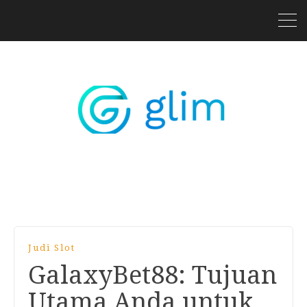
Judi Slot
GalaxyBet88: Tujuan
Utama Anda untuk