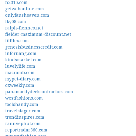
n2315.com
getwebonline.com
onlyfansheaven.com
lky08.com
ralph-fiennes.net
fielder-maximum-discount.net
fitfllex.com
genesisbusinesscredit.com
inforuang.com
kindsmarket.com
luvelylife.com
macramb.com
mypet-diary.com
oxweekly.com
panamacitydeckcontractors.com
westfashions.com
toolshandy.com
travelstager.com
trendinspires.com
rannyephul.com
reportradar360.com