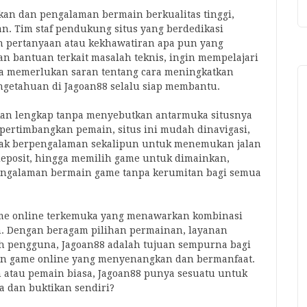
an dan pengalaman bermain berkualitas tinggi,
n. Tim staf pendukung situs yang berdedikasi
n pertanyaan atau kekhawatiran apa pun yang
 bantuan terkait masalah teknis, ingin mempelajari
nya memerlukan saran tentang cara meningkatkan
ngetahuan di Jagoan88 selalu siap membantu.
akan lengkap tanpa menyebutkan antarmuka situsnya
ertimbangkan pemain, situs ini mudah dinavigasi,
dak berpengalaman sekalipun untuk menemukan jalan
deposit, hingga memilih game untuk dimainkan,
engalaman bermain game tanpa kerumitan bagi semua
ame online terkemuka yang menawarkan kombinasi
. Dengan beragam pilihan permainan, layanan
h pengguna, Jagoan88 adalah tujuan sempurna bagi
n game online yang menyenangkan dan bermanfaat.
 atau pemain biasa, Jagoan88 punya sesuatu untuk
a dan buktikan sendiri?