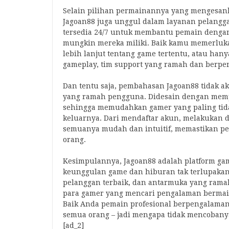
Selain pilihan permainannya yang mengesank
Jagoan88 juga unggul dalam layanan pelangga
tersedia 24/7 untuk membantu pemain denga
mungkin mereka miliki. Baik kamu memerlukan
lebih lanjut tentang game tertentu, atau ha
gameplay, tim support yang ramah dan berpe
Dan tentu saja, pembahasan Jagoan88 tidak 
yang ramah pengguna. Didesain dengan memp
sehingga memudahkan gamer yang paling ti
keluarnya. Dari mendaftar akun, melakukan 
semuanya mudah dan intuitif, memastikan p
orang.
Kesimpulannya, Jagoan88 adalah platform g
keunggulan game dan hiburan tak terlupakan
pelanggan terbaik, dan antarmuka yang rama
para gamer yang mencari pengalaman bermai
Baik Anda pemain profesional berpengalaman
semua orang – jadi mengapa tidak mencobany
[ad_2]