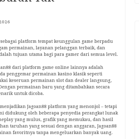
2026
 sebagai platform tempat keunggulan game berpadu
gam permainan, layanan pelanggan terbaik, dan
alah tujuan utama bagi para gamer dari semua level.
an88 dari platform game online lainnya adalah
da penggemar permainan kasino klasik seperti
ukai keseruan permainan slot dan dealer langsung,
 Dengan permainan baru yang ditambahkan secara
enarik untuk dicoba.
enjadikan Jagoan88 platform yang menonjol – tetapi
ini didukung oleh beberapa penyedia perangkat lunak
meplay yang mulus, grafik yang memukau, dan hasil
lihan taruhan yang sesuai dengan anggaran, Jagoan88
nan favoritnya tanpa mengeluarkan banyak uang.