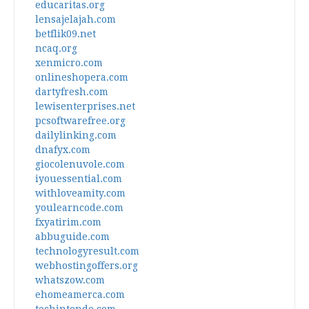
educaritas.org
lensajelajah.com
betflik09.net
ncaq.org
xenmicro.com
onlineshopera.com
dartyfresh.com
lewisenterprises.net
pcsoftwarefree.org
dailylinking.com
dnafyx.com
giocolenuvole.com
iyouessential.com
withloveamity.com
youlearncode.com
fxyatirim.com
abbuguide.com
technologyresult.com
webhostingoffers.org
whatszow.com
ehomeamerca.com