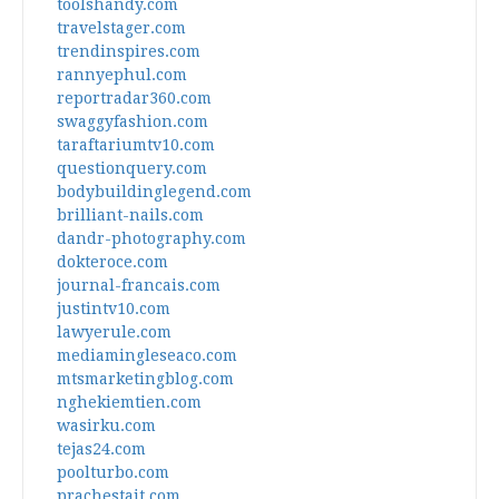
toolshandy.com
travelstager.com
trendinspires.com
rannyephul.com
reportradar360.com
swaggyfashion.com
taraftariumtv10.com
questionquery.com
bodybuildinglegend.com
brilliant-nails.com
dandr-photography.com
dokteroce.com
journal-francais.com
justintv10.com
lawyerule.com
mediamingleseaco.com
mtsmarketingblog.com
nghekiemtien.com
wasirku.com
tejas24.com
poolturbo.com
prachestait.com