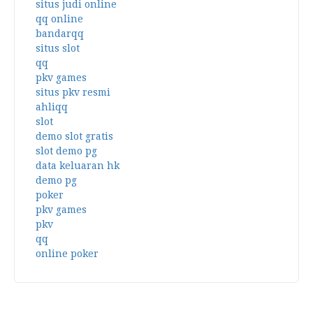
situs judi online
qq online
bandarqq
situs slot
qq
pkv games
situs pkv resmi
ahliqq
slot
demo slot gratis
slot demo pg
data keluaran hk
demo pg
poker
pkv games
pkv
qq
online poker