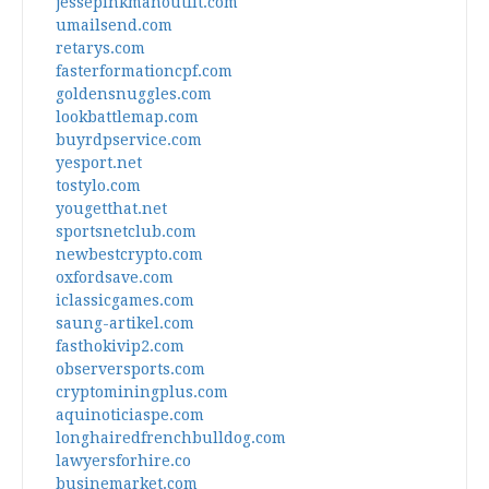
jessepinkmanoutfit.com
umailsend.com
retarys.com
fasterformationcpf.com
goldensnuggles.com
lookbattlemap.com
buyrdpservice.com
yesport.net
tostylo.com
yougetthat.net
sportsnetclub.com
newbestcrypto.com
oxfordsave.com
iclassicgames.com
saung-artikel.com
fasthokivip2.com
observersports.com
cryptominingplus.com
aquinoticiaspe.com
longhairedfrenchbulldog.com
lawyersforhire.co
businemarket.com