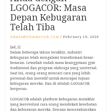
LGOGACOR: Masa
Depan Kebugaran
Telah Tiba
Admin@glimmerick.com
/
February 10, 2026
[ad_1]
Dalam beberapa tahun terakhir, industri
kebugaran telah mengalami transformasi besar-
besaran. Lewatlah sudah masa keanggotaan gym
tradisional dan program olahraga yang universal.
Saat ini, orang-orang mencari cara yang lebih
personal dan inovatif untuk mencapai tujuan
kebugaran mereka. Dan di situlah LGOGACOR
berperan.
LGOGACOR adalah platform kebugaran mutakhir
yang merevolusi cara orang mendekati kesehatan
dan kebugaran mereka. Dengan menggabungkan