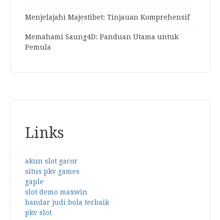
Menjelajahi Majestibet: Tinjauan Komprehensif
Memahami Saung4D: Panduan Utama untuk
Pemula
Links
akun slot gacor
situs pkv games
gaple
slot demo maxwin
bandar judi bola terbaik
pkv slot