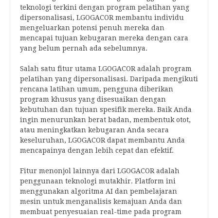
teknologi terkini dengan program pelatihan yang
dipersonalisasi, LGOGACOR membantu individu
mengeluarkan potensi penuh mereka dan
mencapai tujuan kebugaran mereka dengan cara
yang belum pernah ada sebelumnya.
Salah satu fitur utama LGOGACOR adalah program
pelatihan yang dipersonalisasi. Daripada mengikuti
rencana latihan umum, pengguna diberikan
program khusus yang disesuaikan dengan
kebutuhan dan tujuan spesifik mereka. Baik Anda
ingin menurunkan berat badan, membentuk otot,
atau meningkatkan kebugaran Anda secara
keseluruhan, LGOGACOR dapat membantu Anda
mencapainya dengan lebih cepat dan efektif.
Fitur menonjol lainnya dari LGOGACOR adalah
penggunaan teknologi mutakhir. Platform ini
menggunakan algoritma AI dan pembelajaran
mesin untuk menganalisis kemajuan Anda dan
membuat penyesuaian real-time pada program