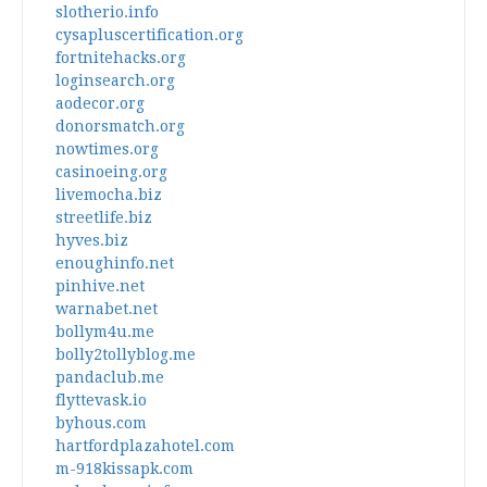
slotherio.info
cysapluscertification.org
fortnitehacks.org
loginsearch.org
aodecor.org
donorsmatch.org
nowtimes.org
casinoeing.org
livemocha.biz
streetlife.biz
hyves.biz
enoughinfo.net
pinhive.net
warnabet.net
bollym4u.me
bolly2tollyblog.me
pandaclub.me
flyttevask.io
byhous.com
hartfordplazahotel.com
m-918kissapk.com