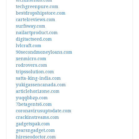
techintendo.com
techgreenpure.com
bestdropshipstore.com
cartelreviews.com
surfsway.com
nailartproduct.com
digitactseed.com
lvlcraft.com
90secondmoneyloans.com
xenmicro.com
rodrovers.com
tripssolution.com
satta-king-india.com
yukigassencanada.com
articlehorizone.com
yuqqbbzp.com
7betagents6.com
coronavirusuptodate.com
crackinstreams.com
gadgetspak.com
gearsngadget.com
hireseodoctor.com