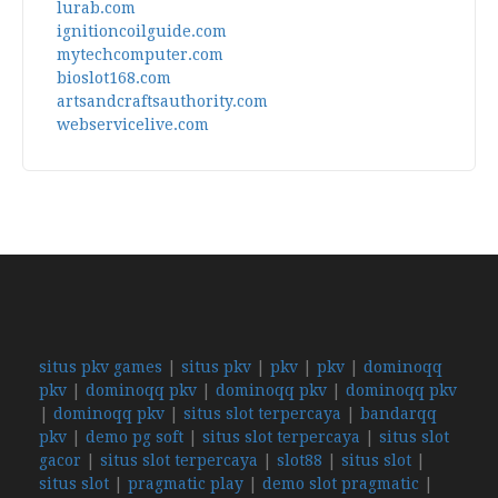
lurab.com
ignitioncoilguide.com
mytechcomputer.com
bioslot168.com
artsandcraftsauthority.com
webservicelive.com
situs pkv games
|
situs pkv
|
pkv
|
pkv
|
dominoqq
pkv
|
dominoqq pkv
|
dominoqq pkv
|
dominoqq pkv
|
dominoqq pkv
|
situs slot terpercaya
|
bandarqq
pkv
|
demo pg soft
|
situs slot terpercaya
|
situs slot
gacor
|
situs slot terpercaya
|
slot88
|
situs slot
|
situs slot
|
pragmatic play
|
demo slot pragmatic
|