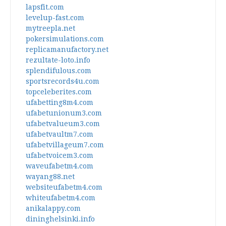
lapsfit.com
levelup-fast.com
mytreepla.net
pokersimulations.com
replicamanufactory.net
rezultate-loto.info
splendifulous.com
sportsrecords4u.com
topceleberites.com
ufabetting8m4.com
ufabetunionum3.com
ufabetvalueum3.com
ufabetvaultm7.com
ufabetvillageum7.com
ufabetvoicem3.com
waveufabetm4.com
wayang88.net
websiteufabetm4.com
whiteufabetm4.com
anikalappy.com
dininghelsinki.info