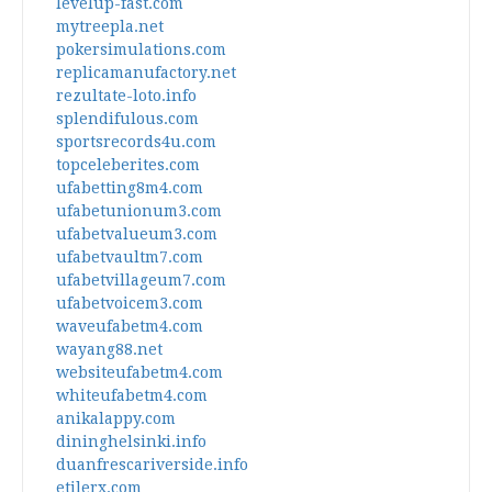
levelup-fast.com
mytreepla.net
pokersimulations.com
replicamanufactory.net
rezultate-loto.info
splendifulous.com
sportsrecords4u.com
topceleberites.com
ufabetting8m4.com
ufabetunionum3.com
ufabetvalueum3.com
ufabetvaultm7.com
ufabetvillageum7.com
ufabetvoicem3.com
waveufabetm4.com
wayang88.net
websiteufabetm4.com
whiteufabetm4.com
anikalappy.com
dininghelsinki.info
duanfrescariverside.info
etilerx.com