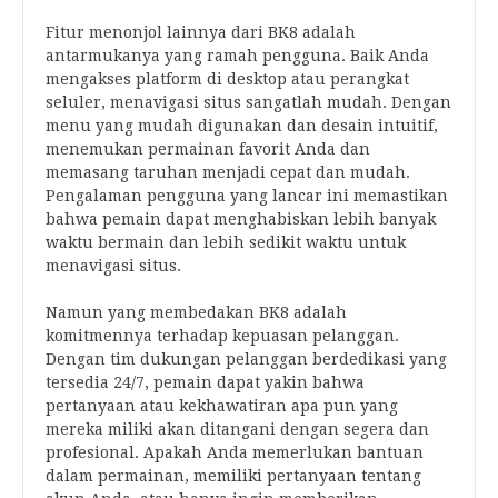
Fitur menonjol lainnya dari BK8 adalah
antarmukanya yang ramah pengguna. Baik Anda
mengakses platform di desktop atau perangkat
seluler, menavigasi situs sangatlah mudah. Dengan
menu yang mudah digunakan dan desain intuitif,
menemukan permainan favorit Anda dan
memasang taruhan menjadi cepat dan mudah.
Pengalaman pengguna yang lancar ini memastikan
bahwa pemain dapat menghabiskan lebih banyak
waktu bermain dan lebih sedikit waktu untuk
menavigasi situs.
Namun yang membedakan BK8 adalah
komitmennya terhadap kepuasan pelanggan.
Dengan tim dukungan pelanggan berdedikasi yang
tersedia 24/7, pemain dapat yakin bahwa
pertanyaan atau kekhawatiran apa pun yang
mereka miliki akan ditangani dengan segera dan
profesional. Apakah Anda memerlukan bantuan
dalam permainan, memiliki pertanyaan tentang