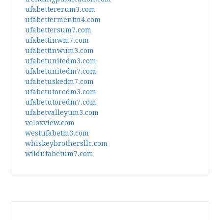
ufabettererum3.com
ufabettermentm4.com
ufabettersum7.com
ufabettinwm7.com
ufabettinwum3.com
ufabetunitedm3.com
ufabetunitedm7.com
ufabetuskedm7.com
ufabetutoredm3.com
ufabetutoredm7.com
ufabetvalleyum3.com
veloxview.com
westufabetm3.com
whiskeybrothersllc.com
wildufabetum7.com