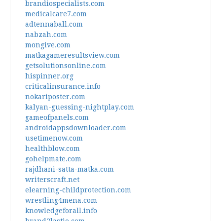
brandiospecialists.com
medicalcare7.com
adtennaball.com
nabzah.com
mongive.com
matkagameresultsview.com
getsolutionsonline.com
hispinner.org
criticalinsurance.info
nokariposter.com
kalyan-guessing-nightplay.com
gameofpanels.com
androidappsdownloader.com
usetimenow.com
healthblow.com
gohelpmate.com
rajdhani-satta-matka.com
writerscraft.net
elearning-childprotection.com
wrestling4mena.com
knowledgeforall.info