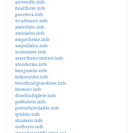
airvendio.info
healthexe.info
puretecx.info
tecadvance.info
aminityio.info
amiolahu.info
ampacheme.info
ampullahu.info
aromaxme.info
asserthatecontrast.info
atenderme.info
bangumiio.info
bekosunhu.info
beneficialgrandiose.info
blomaio.info
dosellinfoplete.info
podtubeio.info
powerfulvolatile.info
qvidsio.info
shumaio.info
slotherio.info