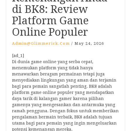
di BK8: Review
Platform Game
Online Populer
Admin@glimmerick.com
/
May 24, 2026
[ad_1]
Di dunia game online yang serba cepat,
menemukan platform yang tidak hanya
menawarkan beragam permainan tetapi juga
menyediakan lingkungan yang aman dan terjamin
bagi para pemain sangatlah penting. BK8 adalah
platform game online populer yang mendapatkan
daya tarik di kalangan gamer karena pilihan
gamenya yang mengesankan dan antarmuka yang
ramah pengguna. Dengan fokus untuk memberikan
pengalaman bermain terbaik, BK8 adalah tujuan
utama bagi para pemain yang ingin mengeluarkan
potensi kemenangan mereka.