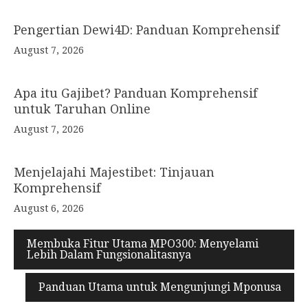
navigation
Pengertian Dewi4D: Panduan Komprehensif
August 7, 2026
Apa itu Gajibet? Panduan Komprehensif
untuk Taruhan Online
August 7, 2026
Menjelajahi Majestibet: Tinjauan
Komprehensif
August 6, 2026
Membuka Fitur Utama MPO300: Menyelami
Lebih Dalam Fungsionalitasnya
Panduan Utama untuk Mengunjungi Mponusa