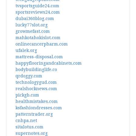
tvsportsguide24.com
sportsreviews24.com
dubai360blog.com
lucky77slot.org
growmefast.com
mahkotahokislot.com
onlinecancerpharm.com
ufalek.org
mattress-disposal.com
happyflooringandcabinets.com
bodybuildinglife.co
qrdoggy.com
technologygud.com
realshocknews.com
pickgb.com
healthmistakes.com
ksfashiondresses.com
patterntrader.org
cnhpa.net
sitalotus.com
supernotes.org