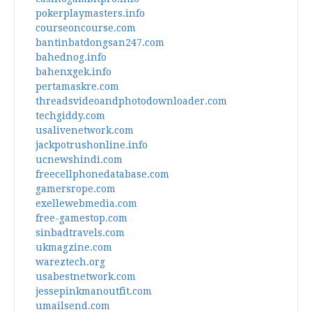
pokerplaymasters.info
courseoncourse.com
bantinbatdongsan247.com
bahednog.info
bahenxgek.info
pertamaskre.com
threadsvideoandphotodownloader.com
techgiddy.com
usalivenetwork.com
jackpotrushonline.info
ucnewshindi.com
freecellphonedatabase.com
gamersrope.com
exellewebmedia.com
free-gamestop.com
sinbadtravels.com
ukmagzine.com
wareztech.org
usabestnetwork.com
jessepinkmanoutfit.com
umailsend.com