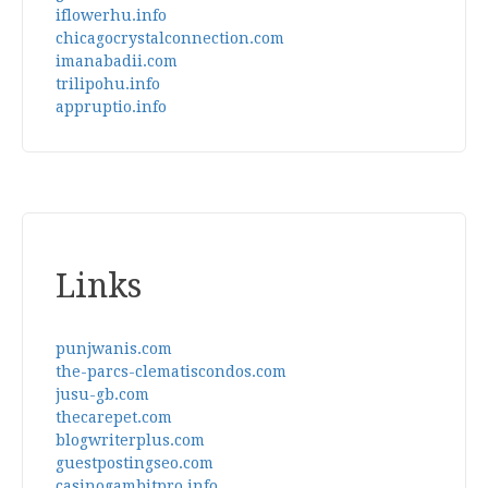
iflowerhu.info
chicagocrystalconnection.com
imanabadii.com
trilipohu.info
appruptio.info
Links
punjwanis.com
the-parcs-clematiscondos.com
jusu-gb.com
thecarepet.com
blogwriterplus.com
guestpostingseo.com
casinogambitpro.info