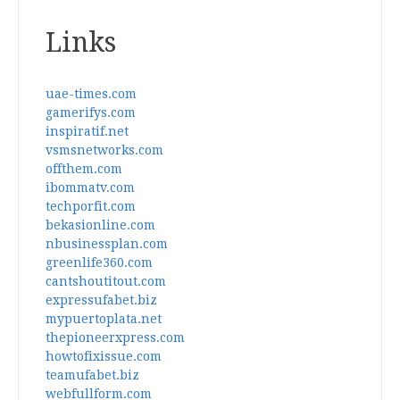
Links
uae-times.com
gamerifys.com
inspiratif.net
vsmsnetworks.com
offthem.com
ibommatv.com
techporfit.com
bekasionline.com
nbusinessplan.com
greenlife360.com
cantshoutitout.com
expressufabet.biz
mypuertoplata.net
thepioneerxpress.com
howtofixissue.com
teamufabet.biz
webfullform.com