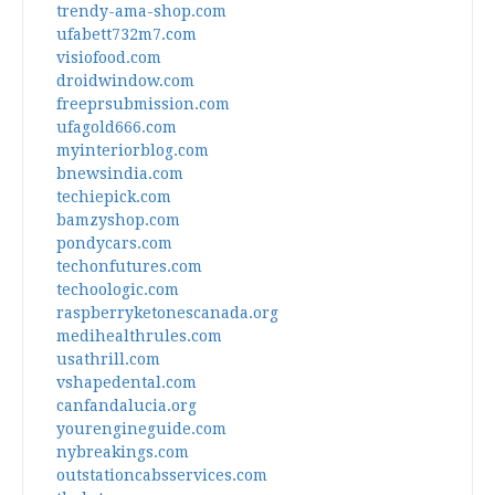
trendy-ama-shop.com
ufabett732m7.com
visiofood.com
droidwindow.com
freeprsubmission.com
ufagold666.com
myinteriorblog.com
bnewsindia.com
techiepick.com
bamzyshop.com
pondycars.com
techonfutures.com
techoologic.com
raspberryketonescanada.org
medihealthrules.com
usathrill.com
vshapedental.com
canfandalucia.org
yourengineguide.com
nybreakings.com
outstationcabsservices.com