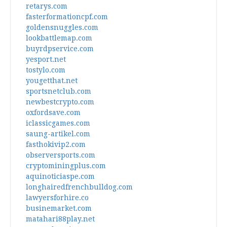
retarys.com
fasterformationcpf.com
goldensnuggles.com
lookbattlemap.com
buyrdpservice.com
yesport.net
tostylo.com
yougetthat.net
sportsnetclub.com
newbestcrypto.com
oxfordsave.com
iclassicgames.com
saung-artikel.com
fasthokivip2.com
observersports.com
cryptominingplus.com
aquinoticiaspe.com
longhairedfrenchbulldog.com
lawyersforhire.co
businemarket.com
matahari88play.net