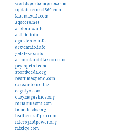
worldsportsempires.com
updatecentral360.com
katamastah.com
zqscore.net
aseleraio.info
asticio.info
egardenio.info
arxteamio.info
getalexio.info
accountaudittaxcon.com
prymprint.com
sportkeeda.org
besttimespend.com
careandcure.biz
cogniyo.com
easymagazines.org
hirfanjilasmi.com
hometricks.org
leathercraftpro.com
microgridpower.org
mixiqo.com