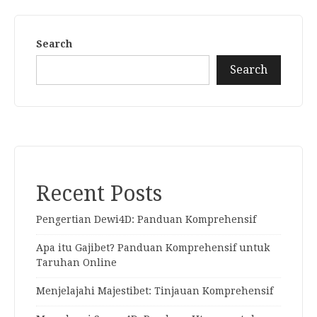
Search
Search
Recent Posts
Pengertian Dewi4D: Panduan Komprehensif
Apa itu Gajibet? Panduan Komprehensif untuk
Taruhan Online
Menjelajahi Majestibet: Tinjauan Komprehensif