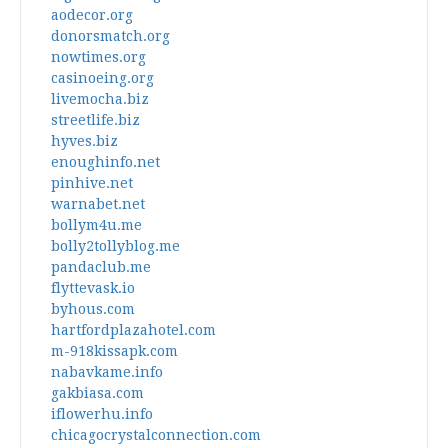
aodecor.org
donorsmatch.org
nowtimes.org
casinoeing.org
livemocha.biz
streetlife.biz
hyves.biz
enoughinfo.net
pinhive.net
warnabet.net
bollym4u.me
bolly2tollyblog.me
pandaclub.me
flyttevask.io
byhous.com
hartfordplazahotel.com
m-918kissapk.com
nabavkame.info
gakbiasa.com
iflowerhu.info
chicagocrystalconnection.com