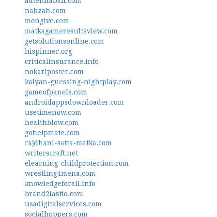
adtennaball.com
nabzah.com
mongive.com
matkagameresultsview.com
getsolutionsonline.com
hispinner.org
criticalinsurance.info
nokariposter.com
kalyan-guessing-nightplay.com
gameofpanels.com
androidappsdownloader.com
usetimenow.com
healthblow.com
gohelpmate.com
rajdhani-satta-matka.com
writerscraft.net
elearning-childprotection.com
wrestling4mena.com
knowledgeforall.info
brand2lastio.com
usadigitalservices.com
socialhoppers.com