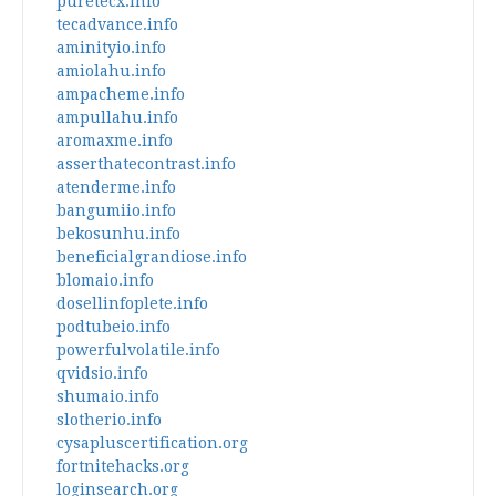
puretecx.info
tecadvance.info
aminityio.info
amiolahu.info
ampacheme.info
ampullahu.info
aromaxme.info
asserthatecontrast.info
atenderme.info
bangumiio.info
bekosunhu.info
beneficialgrandiose.info
blomaio.info
dosellinfoplete.info
podtubeio.info
powerfulvolatile.info
qvidsio.info
shumaio.info
slotherio.info
cysapluscertification.org
fortnitehacks.org
loginsearch.org