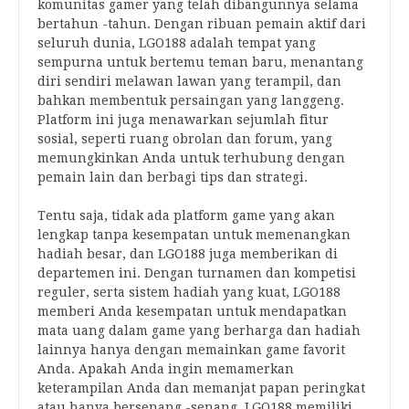
komunitas gamer yang telah dibangunnya selama
bertahun -tahun. Dengan ribuan pemain aktif dari
seluruh dunia, LGO188 adalah tempat yang
sempurna untuk bertemu teman baru, menantang
diri sendiri melawan lawan yang terampil, dan
bahkan membentuk persaingan yang langgeng.
Platform ini juga menawarkan sejumlah fitur
sosial, seperti ruang obrolan dan forum, yang
memungkinkan Anda untuk terhubung dengan
pemain lain dan berbagi tips dan strategi.
Tentu saja, tidak ada platform game yang akan
lengkap tanpa kesempatan untuk memenangkan
hadiah besar, dan LGO188 juga memberikan di
departemen ini. Dengan turnamen dan kompetisi
reguler, serta sistem hadiah yang kuat, LGO188
memberi Anda kesempatan untuk mendapatkan
mata uang dalam game yang berharga dan hadiah
lainnya hanya dengan memainkan game favorit
Anda. Apakah Anda ingin memamerkan
keterampilan Anda dan memanjat papan peringkat
atau hanya bersenang -senang, LGO188 memiliki