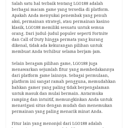
Salah satu hal terbaik tentang LGO188 adalah
berbagai macam game yang tersedia di platform.
Apakah Anda menyukai penembak yang penuh
aksi, permainan strategi, atau permainan kasino
klasik, LGO188 memiliki sesuatu untuk semua
orang. Dari judul-judul populer seperti Fortnite
dan Call of Duty hingga permata yang kurang
dikenal, tidak ada kekurangan pilihan untuk
membuat Anda terhibur selama berjam-jam.
Selain beragam pilihan game, LGO188 juga
menawarkan sejumlah fitur yang membedakannya
dari platform game lainnya. Sebagai permulaan,
platform ini sangat ramah pengguna, memudahkan
bahkan gamer yang paling tidak berpengalaman
untuk masuk dan mulai bermain. Antarmuka
ramping dan intuitif, memungkinkan Anda untuk
menavigasi situs dengan mudah dan menemukan
permainan yang paling menarik minat Anda.
Fitur lain yang menonjol dari LGO188 adalah