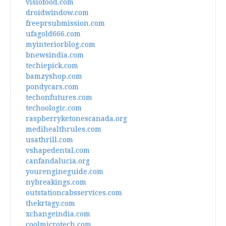
visiofood.com
droidwindow.com
freeprsubmission.com
ufagold666.com
myinteriorblog.com
bnewsindia.com
techiepick.com
bamzyshop.com
pondycars.com
techonfutures.com
techoologic.com
raspberryketonescanada.org
medihealthrules.com
usathrill.com
vshapedental.com
canfandalucia.org
yourengineguide.com
nybreakings.com
outstationcabsservices.com
thekrtagy.com
xchangeindia.com
coolmicrotech.com