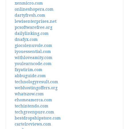
xenmicro.com
onlineshopera.com
dartyfresh.com
lewisenterprises.net
pcsoftwarefree.org
dailylinking.com
dnafyx.com
giocolenuvole.com
iyouessential.com
withloveamity.com
youlearncode.com
fxyatirim.com
abbuguide.com
technologyresult.com
webhostingoffers.org
whatszow.com
ehomeamerca.com
techintendo.com
techgreenpure.com
bestdropshipstore.com
cartelreviews.com