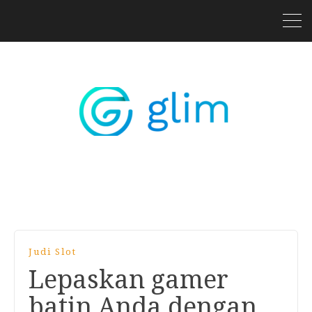
Judi Slot
Lepaskan gamer
batin Anda dengan