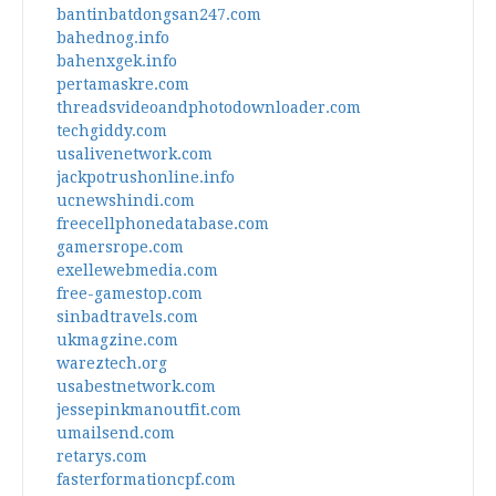
bantinbatdongsan247.com
bahednog.info
bahenxgek.info
pertamaskre.com
threadsvideoandphotodownloader.com
techgiddy.com
usalivenetwork.com
jackpotrushonline.info
ucnewshindi.com
freecellphonedatabase.com
gamersrope.com
exellewebmedia.com
free-gamestop.com
sinbadtravels.com
ukmagzine.com
wareztech.org
usabestnetwork.com
jessepinkmanoutfit.com
umailsend.com
retarys.com
fasterformationcpf.com