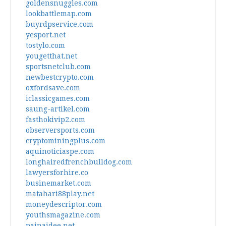
goldensnuggles.com
lookbattlemap.com
buyrdpservice.com
yesport.net
tostylo.com
yougetthat.net
sportsnetclub.com
newbestcrypto.com
oxfordsave.com
iclassicgames.com
saung-artikel.com
fasthokivip2.com
observersports.com
cryptominingplus.com
aquinoticiaspe.com
longhairedfrenchbulldog.com
lawyersforhire.co
businemarket.com
matahari88play.net
moneydescriptor.com
youthsmagazine.com
painaidee.net