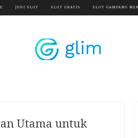
E
JUDI SLOT
SLOT GRATIS
SLOT GAMPANG ME
uan Utama untuk
h