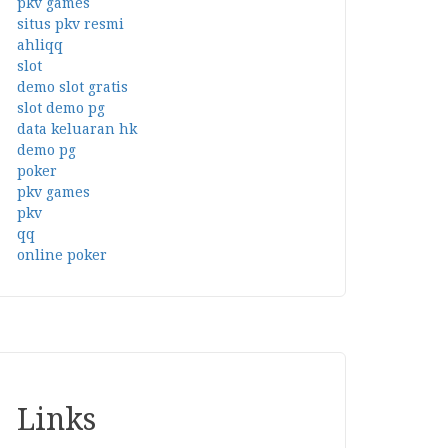
pkv games
situs pkv resmi
ahliqq
slot
demo slot gratis
slot demo pg
data keluaran hk
demo pg
poker
pkv games
pkv
qq
online poker
Links