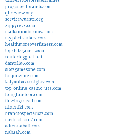
universitiesofamerica.net
progameofbrands.com
qbreview.org
servicewueste.org
zippyrevs.com
matkanumbernow.com
myjobcirculars.com
healthmoreoverfitness.com
topslotxgames.com
routerloggnet.net
dantella6.com
slotsgamesone.com
hispinzone.com
kalyanbazarnights.com
top-online-casino-usa.com
honghuidoor.com
flowingtravel.com
nineniki.com
brandiospecialists.com
medicalcare7.com
adtennaball.com
nabzah.com