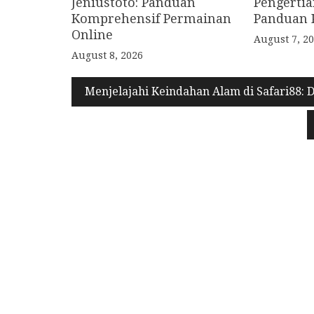
Jeniustoto: Panduan
Pengerti
Komprehensif Permainan
Panduan 
Online
August 7, 2
August 8, 2026
Menjelajahi Keindahan Alam di Safari88: D