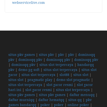
webservicelive.com
situs pkv games
|
situs pkv
|
pkv
|
pkv
|
dominoqq
pkv
|
dominoqq pkv
|
dominoqq pkv
|
dominoqq pkv
|
dominoqq pkv
|
situs slot terpercaya
|
bandarqq
pkv
|
demo pg soft
|
situs slot terpercaya
|
situs slot
gacor
|
situs slot terpercaya
|
slot88
|
situs slot
|
situs slot
|
pragmatic play
|
demo slot pragmatic
|
situs slot terpercaya
|
slot gacor resmi
|
slot gacor
hari ini
|
slot gacor resmi
|
situs slot terpercaya
|
situs pkv games
|
situs pkv games
|
daftar menuqq
|
daftar murniqq
|
daftar hematqq
|
situs qq
|
pkv
games bandarqq
|
poker
|
poker
|
online poker
|