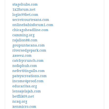
stagehubs.com
1x2forum.net
login99bet.com
secretcourtesans.com
onlinebahisforum1.com
chicagoheadline.com
camming.org
rajalion88.com
goupuntacana.com
riversedgepark.com
zaseez.com
catchycrunch.com
nofaphub.com
nefertitingalls.com
patsyscreations.com
income4proof.com
educaritas.org
lensajelajah.com
betflik09.net
ncaq.org
xenmicro.com