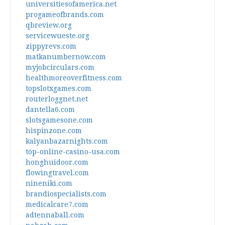
universitiesofamerica.net
progameofbrands.com
qbreview.org
servicewueste.org
zippyrevs.com
matkanumbernow.com
myjobcirculars.com
healthmoreoverfitness.com
topslotxgames.com
routerloggnet.net
dantella6.com
slotsgamesone.com
hispinzone.com
kalyanbazarnights.com
top-online-casino-usa.com
honghuidoor.com
flowingtravel.com
nineniki.com
brandiospecialists.com
medicalcare7.com
adtennaball.com