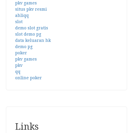
pkv games
situs pkv resmi
ahliqq
slot
demo slot gratis
slot demo pg
data keluaran hk
demo pg
poker
pkv games
pkv
qq
online poker
Links