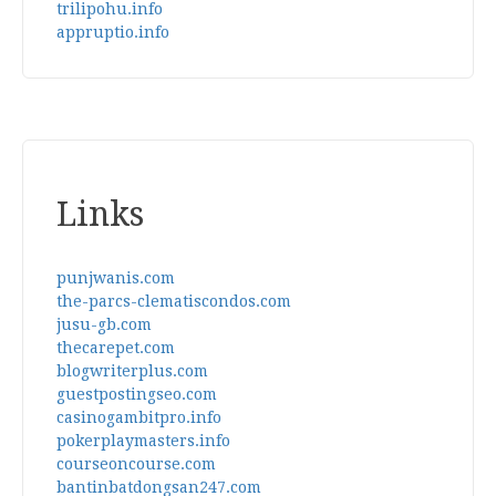
trilipohu.info
appruptio.info
Links
punjwanis.com
the-parcs-clematiscondos.com
jusu-gb.com
thecarepet.com
blogwriterplus.com
guestpostingseo.com
casinogambitpro.info
pokerplaymasters.info
courseoncourse.com
bantinbatdongsan247.com