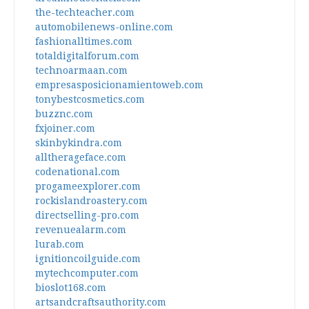
the-techteacher.com
automobilenews-online.com
fashionalltimes.com
totaldigitalforum.com
technoarmaan.com
empresasposicionamientoweb.com
tonybestcosmetics.com
buzznc.com
fxjoiner.com
skinbykindra.com
alltherageface.com
codenational.com
progameexplorer.com
rockislandroastery.com
directselling-pro.com
revenuealarm.com
lurab.com
ignitioncoilguide.com
mytechcomputer.com
bioslot168.com
artsandcraftsauthority.com