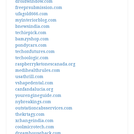
droidwindow.com
freeprsubmission.com
ufagold666.com
myinteriorblog.com
bnewsindia.com
techiepick.com
bamzyshop.com
pondycars.com
techonfutures.com
techoologic.com
raspberryketonescanada.org
medihealthrules.com
usathrill.com
vshapedental.com
canfandalucia.org
yourengineguide.com
nybreakings.com
outstationcabsservices.com
thekrtagy.com
xchangeindia.com
coolmicrotech.com
dreamhousehack.com