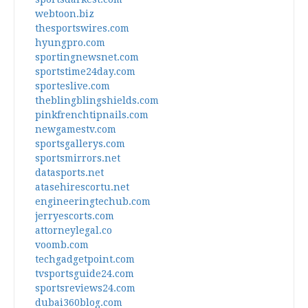
webtoon.biz
thesportswires.com
hyungpro.com
sportingnewsnet.com
sportstime24day.com
sporteslive.com
theblingblingshields.com
pinkfrenchtipnails.com
newgamestv.com
sportsgallerys.com
sportsmirrors.net
datasports.net
atasehirescortu.net
engineeringtechub.com
jerryescorts.com
attorneylegal.co
voomb.com
techgadgetpoint.com
tvsportsguide24.com
sportsreviews24.com
dubai360blog.com