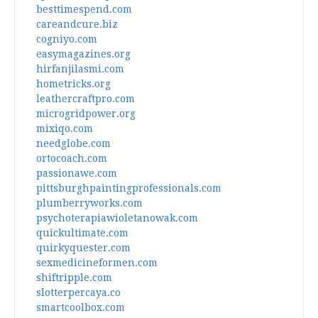
besttimespend.com
careandcure.biz
cogniyo.com
easymagazines.org
hirfanjilasmi.com
hometricks.org
leathercraftpro.com
microgridpower.org
mixiqo.com
needglobe.com
ortocoach.com
passionawe.com
pittsburghpaintingprofessionals.com
plumberryworks.com
psychoterapiawioletanowak.com
quickultimate.com
quirkyquester.com
sexmedicineformen.com
shiftripple.com
slotterpercaya.co
smartcoolbox.com