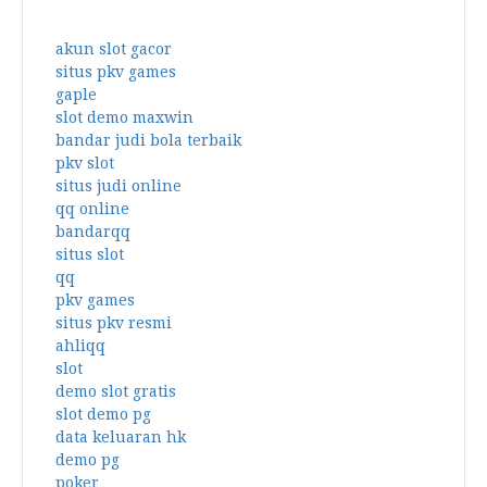
akun slot gacor
situs pkv games
gaple
slot demo maxwin
bandar judi bola terbaik
pkv slot
situs judi online
qq online
bandarqq
situs slot
qq
pkv games
situs pkv resmi
ahliqq
slot
demo slot gratis
slot demo pg
data keluaran hk
demo pg
poker