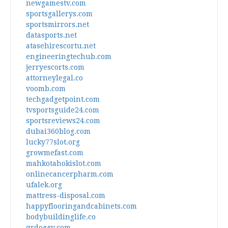
newgamestv.com
sportsgallerys.com
sportsmirrors.net
datasports.net
atasehirescortu.net
engineeringtechub.com
jerryescorts.com
attorneylegal.co
voomb.com
techgadgetpoint.com
tvsportsguide24.com
sportsreviews24.com
dubai360blog.com
lucky77slot.org
growmefast.com
mahkotahokislot.com
onlinecancerpharm.com
ufalek.org
mattress-disposal.com
happyflooringandcabinets.com
bodybuildinglife.co
qrdoggy.com