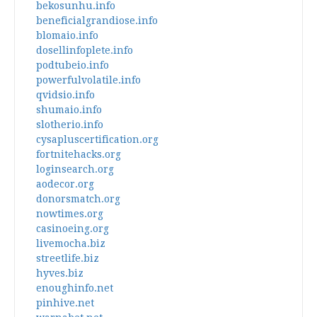
bekosunhu.info
beneficialgrandiose.info
blomaio.info
dosellinfoplete.info
podtubeio.info
powerfulvolatile.info
qvidsio.info
shumaio.info
slotherio.info
cysapluscertification.org
fortnitehacks.org
loginsearch.org
aodecor.org
donorsmatch.org
nowtimes.org
casinoeing.org
livemocha.biz
streetlife.biz
hyves.biz
enoughinfo.net
pinhive.net