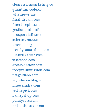
clearvisionmarketing.co
quantum-code.co
whatnews.me
final-dream.com
finest-replica.net
gestioneinh.info
prosportdaily.net
salesinvest22.com
teseract.org
trendy-ama-shop.com
ufabett732m7.com
visiofood.com
droidwindow.com
freeprsubmission.com
ufagold666.com
myinteriorblog.com
bnewsindia.com
techiepick.com
bamzyshop.com
pondycars.com
techonfutures.com