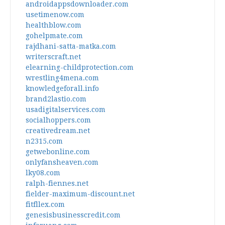
androidappsdownloader.com
usetimenow.com
healthblow.com
gohelpmate.com
rajdhani-satta-matka.com
writerscraft.net
elearning-childprotection.com
wrestling4mena.com
knowledgeforall.info
brand2lastio.com
usadigitalservices.com
socialhoppers.com
creativedream.net
n2315.com
getwebonline.com
onlyfansheaven.com
lky08.com
ralph-fiennes.net
fielder-maximum-discount.net
fitfllex.com
genesisbusinesscredit.com