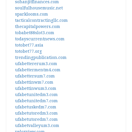
sohanjitfinances.com
soulfulhousemusic.net
sparklooms.com
tacticalcontractingllc.com
thecapitalpowers.com
tobabet88slot3.com
todayscurrentnews.com
totobet77.asia
totobet77.org
trendingpublication.com
ufabettererum3.com
ufabettermentm4.com
ufabettersum7.com
ufabettinwm7.com
ufabettinwum3.com
ufabetunitedm3.com
ufabetunitedm7.com
ufabetuskedm7.com
ufabetutoredm3.com
ufabetutoredm7.com
ufabetvalleyum3.com
veloxview.com