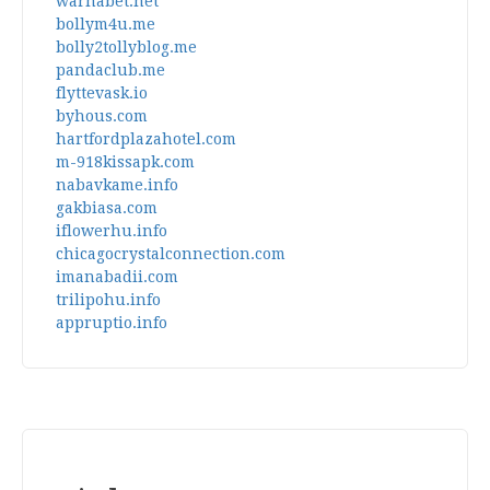
warnabet.net
bollym4u.me
bolly2tollyblog.me
pandaclub.me
flyttevask.io
byhous.com
hartfordplazahotel.com
m-918kissapk.com
nabavkame.info
gakbiasa.com
iflowerhu.info
chicagocrystalconnection.com
imanabadii.com
trilipohu.info
appruptio.info