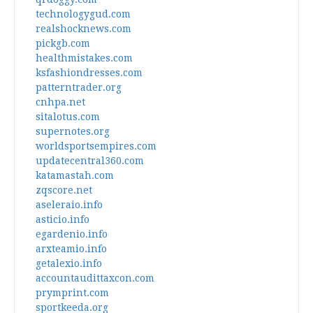
technologygud.com
realshocknews.com
pickgb.com
healthmistakes.com
ksfashiondresses.com
patterntrader.org
cnhpa.net
sitalotus.com
supernotes.org
worldsportsempires.com
updatecentral360.com
katamastah.com
zqscore.net
aseleraio.info
asticio.info
egardenio.info
arxteamio.info
getalexio.info
accountaudittaxcon.com
prymprint.com
sportkeeda.org