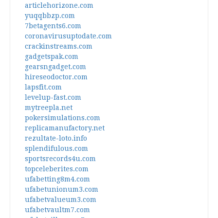
articlehorizone.com
yuqqbbzp.com
7betagents6.com
coronavirusuptodate.com
crackinstreams.com
gadgetspak.com
gearsngadget.com
hireseodoctor.com
lapsfit.com
levelup-fast.com
mytreepla.net
pokersimulations.com
replicamanufactory.net
rezultate-loto.info
splendifulous.com
sportsrecords4u.com
topceleberites.com
ufabetting8m4.com
ufabetunionum3.com
ufabetvalueum3.com
ufabetvaultm7.com