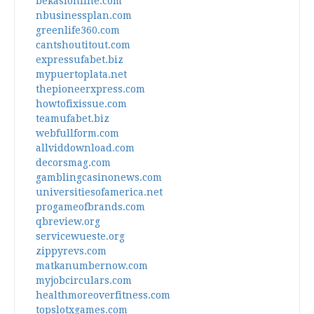
bekasionline.com
nbusinessplan.com
greenlife360.com
cantshoutitout.com
expressufabet.biz
mypuertoplata.net
thepioneerxpress.com
howtofixissue.com
teamufabet.biz
webfullform.com
allviddownload.com
decorsmag.com
gamblingcasinonews.com
universitiesofamerica.net
progameofbrands.com
qbreview.org
servicewueste.org
zippyrevs.com
matkanumbernow.com
myjobcirculars.com
healthmoreoverfitness.com
topslotxgames.com