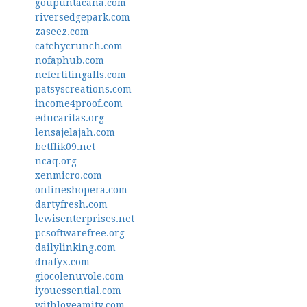
goupuntacana.com
riversedgepark.com
zaseez.com
catchycrunch.com
nofaphub.com
nefertitingalls.com
patsyscreations.com
income4proof.com
educaritas.org
lensajelajah.com
betflik09.net
ncaq.org
xenmicro.com
onlineshopera.com
dartyfresh.com
lewisenterprises.net
pcsoftwarefree.org
dailylinking.com
dnafyx.com
giocolenuvole.com
iyouessential.com
withloveamity.com