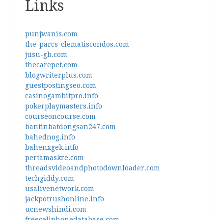
Links
punjwanis.com
the-parcs-clematiscondos.com
jusu-gb.com
thecarepet.com
blogwriterplus.com
guestpostingseo.com
casinogambitpro.info
pokerplaymasters.info
courseoncourse.com
bantinbatdongsan247.com
bahednog.info
bahenxgek.info
pertamaskre.com
threadsvideoandphotodownloader.com
techgiddy.com
usalivenetwork.com
jackpotrushonline.info
ucnewshindi.com
freecellphonedatabase.com