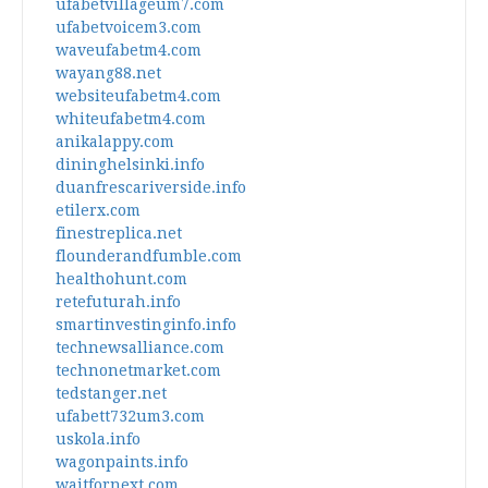
ufabetvillageum7.com
ufabetvoicem3.com
waveufabetm4.com
wayang88.net
websiteufabetm4.com
whiteufabetm4.com
anikalappy.com
dininghelsinki.info
duanfrescariverside.info
etilerx.com
finestreplica.net
flounderandfumble.com
healthohunt.com
retefuturah.info
smartinvestinginfo.info
technewsalliance.com
technonetmarket.com
tedstanger.net
ufabett732um3.com
uskola.info
wagonpaints.info
waitfornext.com