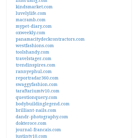
inforuang.com
kindsmarket.com
luvelylife.com
macramb.com
mypet-diary.com
oxweekly.com
panamacitydeckcontractors.com
westfashions.com
toolshandy.com
travelstager.com
trendinspires.com
rannyephul.com
reportradar360.com
swaggyfashion.com
taraftariumtv10.com
questionquery.com
bodybuildinglegend.com
brilliant-nails.com
dandr-photography.com
dokteroce.com
journal-francais.com
justintv10.com