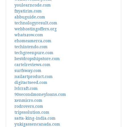
youlearncode.com
fxyatirim.com
abbuguide.com
technologyresult.com
webhostingoffers.org
whatszow.com
ehomeamerca.com
techintendo.com
techgreenpure.com
bestdropshipstore.com
cartelreviews.com
surfsway.com
nailartproduct.com
digitactseed.com
lvlcraft.com
90secondmoneyloans.com
xenmicro.com
rodrovers.com
tripssolution.com
satta-king-india.com
yukigassencanada.com