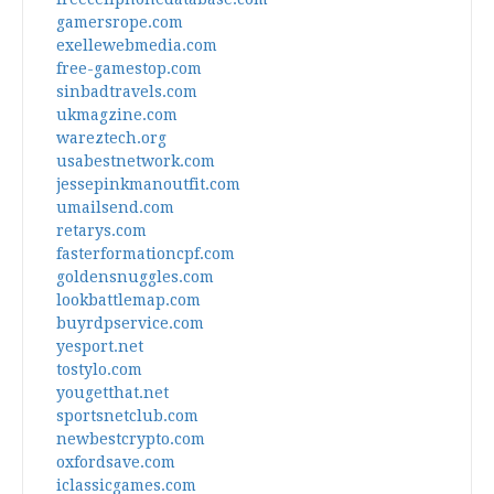
gamersrope.com
exellewebmedia.com
free-gamestop.com
sinbadtravels.com
ukmagzine.com
wareztech.org
usabestnetwork.com
jessepinkmanoutfit.com
umailsend.com
retarys.com
fasterformationcpf.com
goldensnuggles.com
lookbattlemap.com
buyrdpservice.com
yesport.net
tostylo.com
yougetthat.net
sportsnetclub.com
newbestcrypto.com
oxfordsave.com
iclassicgames.com