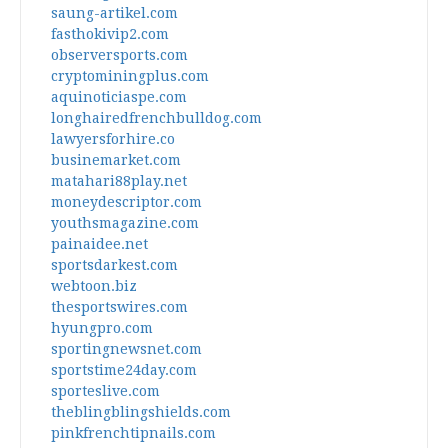
saung-artikel.com
fasthokivip2.com
observersports.com
cryptominingplus.com
aquinoticiaspe.com
longhairedfrenchbulldog.com
lawyersforhire.co
businemarket.com
matahari88play.net
moneydescriptor.com
youthsmagazine.com
painaidee.net
sportsdarkest.com
webtoon.biz
thesportswires.com
hyungpro.com
sportingnewsnet.com
sportstime24day.com
sporteslive.com
theblingblingshields.com
pinkfrenchtipnails.com