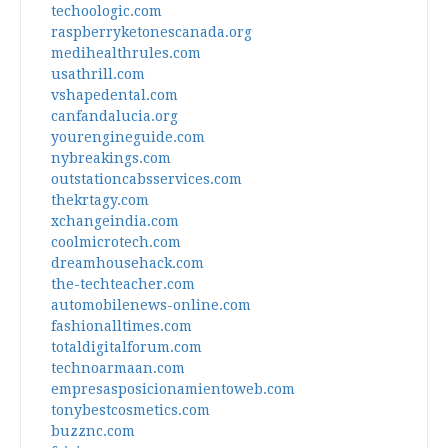
techoologic.com
raspberryketonescanada.org
medihealthrules.com
usathrill.com
vshapedental.com
canfandalucia.org
yourengineguide.com
nybreakings.com
outstationcabsservices.com
thekrtagy.com
xchangeindia.com
coolmicrotech.com
dreamhousehack.com
the-techteacher.com
automobilenews-online.com
fashionalltimes.com
totaldigitalforum.com
technoarmaan.com
empresasposicionamientoweb.com
tonybestcosmetics.com
buzznc.com