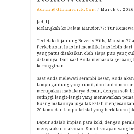
Admin@glimmerick.com
/
March 6, 2026
[ad_1]
Melangkah ke Dalam Mansion77: Tur Kemew
Terletak di jantung Beverly Hills, Mansion7
Perkebunan luas ini memiliki luas lebih dar
yang patut disaksikan oleh siapa pun yang c
dalamnya. Dari saat Anda memasuki gerbang
kecanggihan.
Saat Anda melewati serambi besar, Anda akan 
lampu gantung yang rumit, dan lantai mar
merupakan mahakarya desain, dengan sofa be
setinggi langit-langit yang menawarkan pem
Ruang makannya juga tak kalah mengesankan
20 tamu dan lampu kristal yang berkilauan ji
Dapur adalah impian para koki, dengan peral
menyiapkan makanan. Sudut sarapan yang b