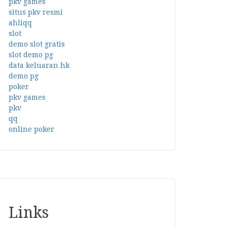
pkv games
situs pkv resmi
ahliqq
slot
demo slot gratis
slot demo pg
data keluaran hk
demo pg
poker
pkv games
pkv
qq
online poker
Links