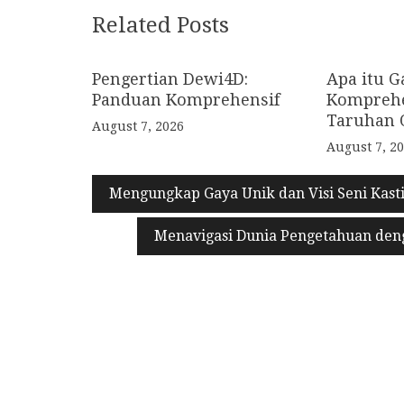
Post
Related Posts
navigation
Pengertian Dewi4D:
Apa itu G
Panduan Komprehensif
Komprehe
Taruhan 
August 7, 2026
August 7, 2
Mengungkap Gaya Unik dan Visi Seni Kasti
Menavigasi Dunia Pengetahuan den