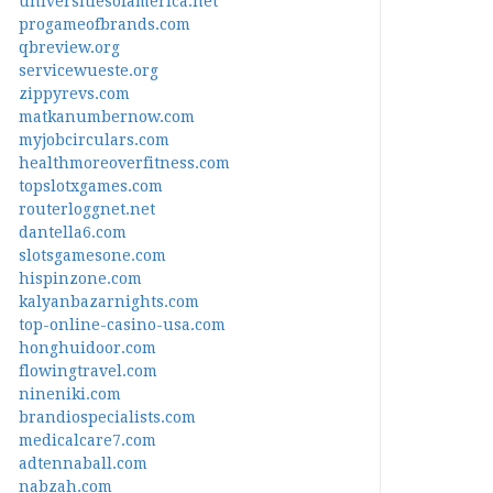
universitiesofamerica.net
progameofbrands.com
qbreview.org
servicewueste.org
zippyrevs.com
matkanumbernow.com
myjobcirculars.com
healthmoreoverfitness.com
topslotxgames.com
routerloggnet.net
dantella6.com
slotsgamesone.com
hispinzone.com
kalyanbazarnights.com
top-online-casino-usa.com
honghuidoor.com
flowingtravel.com
nineniki.com
brandiospecialists.com
medicalcare7.com
adtennaball.com
nabzah.com