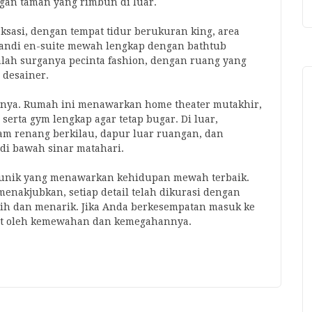
gan taman yang rimbun di luar.
ksasi, dengan tempat tidur berukuran king, area
andi en-suite mewah lengkap dengan bathtub
lah surganya pecinta fashion, dengan ruang yang
 desainer.
isnya. Rumah ini menawarkan home theater mutakhir,
serta gym lengkap agar tetap bugar. Di luar,
m renang berkilau, dapur luar ruangan, dan
di bawah sinar matahari.
 unik yang menawarkan kehidupan mewah terbaik.
enakjubkan, setiap detail telah dikurasi dengan
ih dan menarik. Jika Anda berkesempatan masuk ke
ut oleh kemewahan dan kemegahannya.