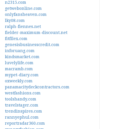
n2315.com
getwebonline.com
onlyfansheaven.com
lky08.com
ralph-fiennes.net
fielder-maximum-discount.net
fitfllex.com
genesisbusinesscredit.com
inforuang.com
kindsmarket.com
luvelylife.com
macramb.com
mypet-diary.com
oxweekly.com
panamacitydeckcontractors.com
westfashions.com
toolshandy.com
travelstager.com
trendinspires.com
rannyephul.com
reportradar360.com