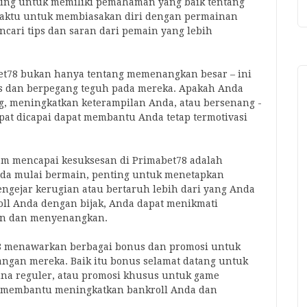
nting untuk memiliki pemahaman yang baik tentang
 waktu untuk membiasakan diri dengan permainan
cari tips dan saran dari pemain yang lebih
abet78 bukan hanya tentang memenangkan besar – ini
is dan berpegang teguh pada mereka. Apakah Anda
, meningkatkan keterampilan Anda, atau bersenang -
pat dicapai dapat membantu Anda tetap termotivasi
alam mencapai kesuksesan di Primabet78 adalah
nda mulai bermain, penting untuk menetapkan
gejar kerugian atau bertaruh lebih dari yang Anda
ll Anda dengan bijak, Anda dapat menikmati
an dan menyenangkan.
78 menawarkan berbagai bonus dan promosi untuk
an mereka. Baik itu bonus selamat datang untuk
una reguler, atau promosi khusus untuk game
t membantu meningkatkan bankroll Anda dan