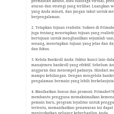
permainan kasino, atau olahraga virtual, pe
aturan dan strategi yang terlibat. Luangkan
yang Anda minati, dan jangan takut untuk men
berpengalaman.
2. Tetapkan tujuan realistis: Sukses di Prim
juga tentang menetapkan tujuan yang realist
bertujuan untuk menghasilkan sejumlah uang
senang, menetapkan tujuan yang jelas dan da
dan fokus.
3. Kelola Bankroll Anda: Faktor kunci lain d
manajemen bankroll yang efektif. Sebelum A
anggaran dan menempel padanya. Hindari men
mampu kehilangan. Dengan mengelola bankro
pengalaman bermain yang lebih berkelanjut
4. Manfaatkan bonus dan promosi: Primabet
membantu pengguna memaksimalkan kemenang
pemain baru, program loyalitas untuk pengg
tertentu, memanfaatkan penawaran ini dapa
meningkatkan peluang keberhasilan Anda.