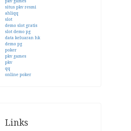
pkv games
situs pkv resmi
ahliqq
slot
demo slot gratis
slot demo pg
data keluaran hk
demo pg
poker
pkv games
pkv
qq
online poker
Links