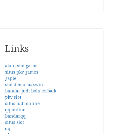
Links
akun slot gacor
situs pkv games
gaple
slot demo maxwin
bandar judi bola terbaik
pkv slot
situs judi online
qq online
bandarqq
situs slot
qq