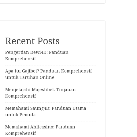
Recent Posts
Pengertian Dewi4D: Panduan
Komprehensif
Apa itu Gajibet? Panduan Komprehensif
untuk Taruhan Online
Menjelajahi Majestibet: Tinjauan
Komprehensif
Memahami Saung4D: Panduan Utama
untuk Pemula
Memahami Ahlicasino: Panduan
Komprehensif