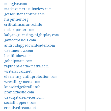
mongive.com
matkagameresultsview.com
getsolutionsonline.com
hispinner.org
criticalinsurance.info
nokariposter.com
kalyan-guessing-nightplay.com
gameofpanels.com
androidappsdownloader.com
usetimenow.com
healthblow.com
gohelpmate.com
rajdhani-satta-matka.com
writerscraft.net
elearning-childprotection.com
wrestling4mena.com
knowledgeforall.info
brand2lastio.com
usadigitalservices.com
socialhoppers.com
creativedream.net