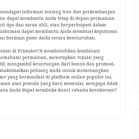
p mendapat informasi tentang tren dan perkembangan
ine dapat membantu Anda tetap di depan permainan.
ti tips dan saran ahli, atau berpartisipasi dalam
t informasi dapat membantu Anda membuat keputusan
man bermain game Anda secara keseluruhan.
sesan di Primabet78 membutuhkan kombinasi
an memahami permainan, menetapkan tujuan yang
ektif, mengambil keuntungan dari bonus dan promosi,
 memaksimalkan peluang Anda untuk memenangkan
e yang bermanfaat di platform online populer ini.
aman atau pemula yang baru memulai, mengapa tidak
mana Anda dapat membuka kunci rahasia kesuksesan?