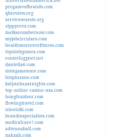
universitiesofamerica.net
progameofbrands.com
qbreview.org
servicewueste.org
zippyrevs.com
matkanumbernow.com
myjobcirculars.com
healthmoreoverfitness.com
topslotxgames.com
routerloggnet.net
dantella6.com
slotsgamesone.com
hispinzone.com
kalyanbazarnights.com
top-online-casino-usa.com
honghuidoor.com
flowingtravel.com
nineniki.com
brandiospecialists.com
medicalcare7.com
adtennaball.com
nabzah.com