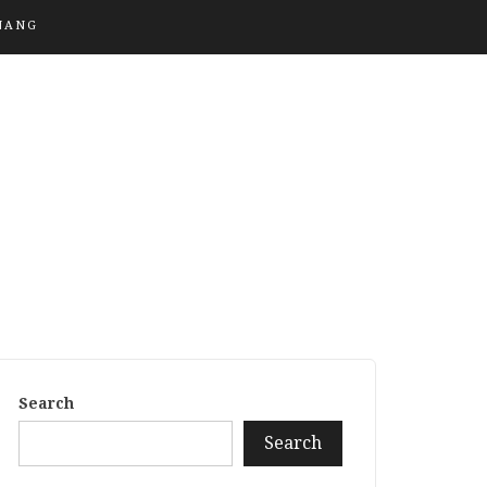
NANG
Search
Search