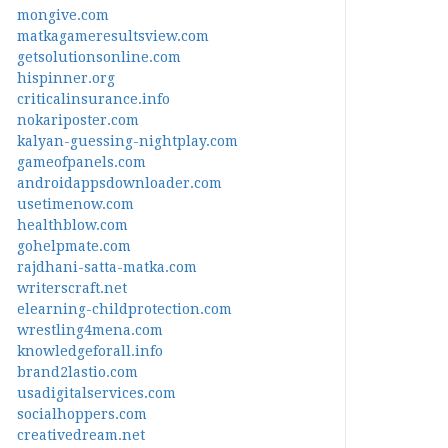
mongive.com
matkagameresultsview.com
getsolutionsonline.com
hispinner.org
criticalinsurance.info
nokariposter.com
kalyan-guessing-nightplay.com
gameofpanels.com
androidappsdownloader.com
usetimenow.com
healthblow.com
gohelpmate.com
rajdhani-satta-matka.com
writerscraft.net
elearning-childprotection.com
wrestling4mena.com
knowledgeforall.info
brand2lastio.com
usadigitalservices.com
socialhoppers.com
creativedream.net