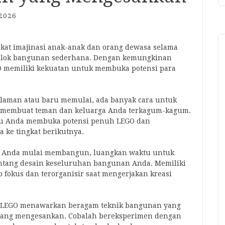
2026
kat imajinasi anak-anak dan orang dewasa selama
h blok bangunan sederhana. Dengan kemungkinan
EGO memiliki kekuatan untuk membuka potensi para
laman atau baru memulai, ada banyak cara untuk
membuat teman dan keluarga Anda terkagum-kagum.
ntu Anda membuka potensi penuh LEGO dan
ke tingkat berikutnya.
m Anda mulai membangun, luangkan waktu untuk
entang desain keseluruhan bangunan Anda. Memiliki
 fokus dan terorganisir saat mengerjakan kreasi
k: LEGO menawarkan beragam teknik bangunan yang
ang mengesankan. Cobalah bereksperimen dengan