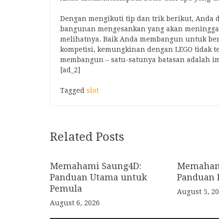
Dengan mengikuti tip dan trik berikut, And
bangunan mengesankan yang akan meninggal
melihatnya. Baik Anda membangun untuk ber
kompetisi, kemungkinan dengan LEGO tidak te
membangun – satu-satunya batasan adalah im
[ad_2]
Tagged
slot
Post
Related Posts
navigation
Memahami Saung4D:
Memahami
Panduan Utama untuk
Panduan 
Pemula
August 5, 2
August 6, 2026