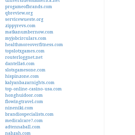
universitiesofamerica.net
progameofbrands.com
qbreview.org
servicewueste.org
zippyrevs.com
matkanumbernow.com
myjobcirculars.com
healthmoreoverfitness.com
topslotxgames.com
routerloggnet.net
dantella6.com
slotsgamesone.com
hispinzone.com
kalyanbazarnights.com
top-online-casino-usa.com
honghuidoor.com
flowingtravel.com
nineniki.com
brandiospecialists.com
medicalcare7.com
adtennaball.com
nabzah.com