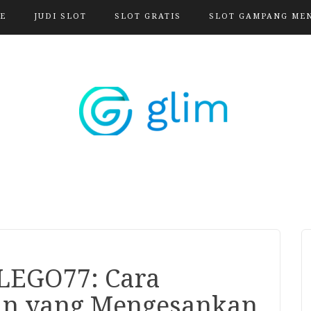
E
JUDI SLOT
SLOT GRATIS
SLOT GAMPANG ME
LEGO77: Cara
n yang Mengesankan