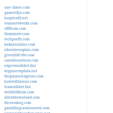
uae-times.com
gamerifys.com
inspiratif.net
vsmsnetworks.com
offthem.com
ibommatv.com
techporfit.com
bekasionline.com
nbusinessplan.com
greenlife360.com
cantshoutitout.com
expressufabet.biz
mypuertoplata.net
thepioneerxpress.com
howtofixissue.com
teamufabet.biz
webfullform.com
allviddownload.com
decorsmag.com
gamblingcasinonews.com