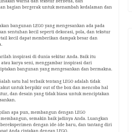
unakan warna dan tekstur berbeda, dan
dan bagian bergerak untuk menambah kedalaman dan
ptakan bangunan LEGO yang mengesankan ada pada
 sentuhan kecil seperti dekorasi, pola, dan tekstur
ail kecil dapat memberikan dampak besar dan
a.
ilah inspirasi di dunia sekitar Anda. Baik itu
, atau karya seni, menggambar inspirasi dari
iptakan bangunan yang mengesankan dan bermakna.
 Salah satu hal terbaik tentang LEGO adalah tidak
akut untuk berpikir out of the box dan mencoba hal
tur, dan desain yang tidak biasa untuk menciptakan
sankan.
erampilan apa pun, membangun dengan LEGO
 membangun, semakin baik jadinya Anda. Luangkan
bereksperimen dengan ide-ide baru, dan tantang diri
apat Anda ciptakan dengan LEGO.