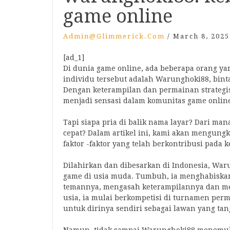
game online
Admin@glimmerick.com
/
March 8, 2025
[ad_1]
Di dunia game online, ada beberapa orang yan
individu tersebut adalah Warunghoki88, bint
Dengan keterampilan dan permainan strateg
menjadi sensasi dalam komunitas game onlin
Tapi siapa pria di balik nama layar? Dari ma
cepat? Dalam artikel ini, kami akan mengung
faktor -faktor yang telah berkontribusi pada 
Dilahirkan dan dibesarkan di Indonesia, W
game di usia muda. Tumbuh, ia menghabiska
temannya, mengasah keterampilannya dan me
usia, ia mulai berkompetisi di turnamen per
untuk dirinya sendiri sebagai lawan yang ta