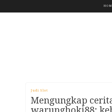
HOM
Judi Slot
Mengungkap cerita
warunghoki88: keb