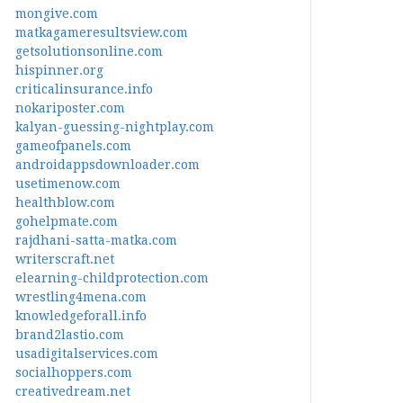
mongive.com
matkagameresultsview.com
getsolutionsonline.com
hispinner.org
criticalinsurance.info
nokariposter.com
kalyan-guessing-nightplay.com
gameofpanels.com
androidappsdownloader.com
usetimenow.com
healthblow.com
gohelpmate.com
rajdhani-satta-matka.com
writerscraft.net
elearning-childprotection.com
wrestling4mena.com
knowledgeforall.info
brand2lastio.com
usadigitalservices.com
socialhoppers.com
creativedream.net