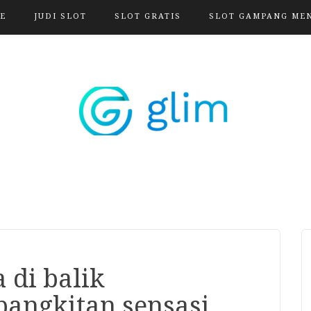
E
JUDI SLOT
SLOT GRATIS
SLOT GAMPANG ME
 di balik
angkitan sensasi