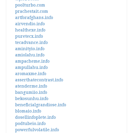
poolturbo.com
prachestait.com
artforafghans.info
airvendio.info
healthexe.info
puretecx.info
tecadvance.info
aminityio.info
amiolahu.info
ampacheme.info
ampullahu.info
aromaxme.info
asserthatecontrast.info
atenderme.info
bangumiio.info
bekosunhu.info
beneficialgrandiose.info
blomaio.info
dosellinfoplete.info
podtubeio.info
powerfulvolatile.info