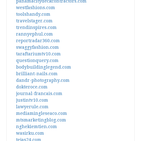
panamacitydeckcontractors.com
westfashions.com
toolshandy.com
travelstager.com
trendinspires.com
rannyephul.com
reportradar360.com
swaggyfashion.com
taraftariumtv10.com
questionquery.com
bodybuildinglegend.com
brilliant-nails.com
dandr-photography.com
dokteroce.com
journal-francais.com
justintv10.com
lawyerule.com
mediamingleseaco.com
mtsmarketingblog.com
nghekiemtien.com
wasirku.com
tejas24.com