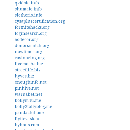
qvidsio.info
shumaio.info
slotherio.info
cysapluscertification.org
fortnitehacks.org
loginsearch.org
aodecor.org
donorsmatch.org
nowtimes.org
casinoeing.org
livemocha.biz
streetlife.biz
hyves.biz
enoughinfo.net
pinhive.net
warnabet.net
bollym4u.me
bolly2tollyblog.me
pandaclub.me
flyttevask.io
byhous.com