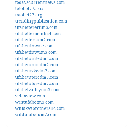
todayscurrentnews.com
totobet77.asia
totobet77.org
trendingpublication.com
ufabettererum3.com
ufabettermentm4.com
ufabettersum7.com
ufabettinwm7.com
ufabettinwum3.com
ufabetunitedm3.com
ufabetunitedm7.com
ufabetuskedm7.com
ufabetutoredm3.com
ufabetutoredm7.com
ufabetvalleyum3.com
veloxview.com
westufabetm3.com
whiskeybrothersllc.com
wildufabetum7.com