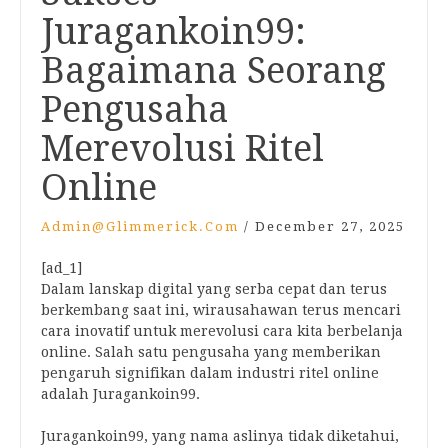
Juragankoin99:
Bagaimana Seorang
Pengusaha
Merevolusi Ritel
Online
Admin@glimmerick.com
/
December 27, 2025
[ad_1]
Dalam lanskap digital yang serba cepat dan terus
berkembang saat ini, wirausahawan terus mencari
cara inovatif untuk merevolusi cara kita berbelanja
online. Salah satu pengusaha yang memberikan
pengaruh signifikan dalam industri ritel online
adalah Juragankoin99.
Juragankoin99, yang nama aslinya tidak diketahui,