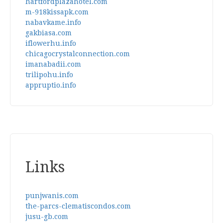
hartfordplazahotel.com
m-918kissapk.com
nabavkame.info
gakbiasa.com
iflowerhu.info
chicagocrystalconnection.com
imanabadii.com
trilipohu.info
appruptio.info
Links
punjwanis.com
the-parcs-clematiscondos.com
jusu-gb.com