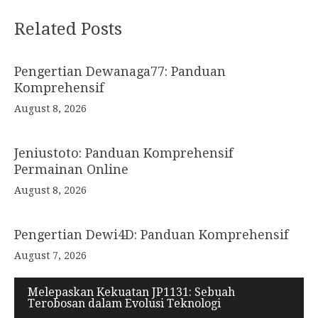
Post
Related Posts
navigation
Pengertian Dewanaga77: Panduan
Komprehensif
August 8, 2026
Jeniustoto: Panduan Komprehensif
Permainan Online
August 8, 2026
Pengertian Dewi4D: Panduan Komprehensif
August 7, 2026
Melepaskan Kekuatan JP1131: Sebuah
Terobosan dalam Evolusi Teknologi