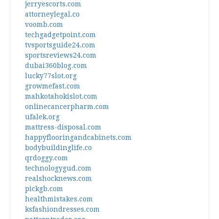
jerryescorts.com
attorneylegal.co
voomb.com
techgadgetpoint.com
tvsportsguide24.com
sportsreviews24.com
dubai360blog.com
lucky77slot.org
growmefast.com
mahkotahokislot.com
onlinecancerpharm.com
ufalek.org
mattress-disposal.com
happyflooringandcabinets.com
bodybuildinglife.co
qrdoggy.com
technologygud.com
realshocknews.com
pickgb.com
healthmistakes.com
ksfashiondresses.com