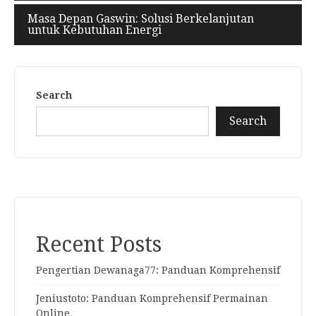
Masa Depan Gaswin: Solusi Berkelanjutan
untuk Kebutuhan Energi
Search
Search
Recent Posts
Pengertian Dewanaga77: Panduan Komprehensif
Jeniustoto: Panduan Komprehensif Permainan
Online