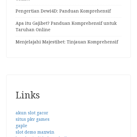
Pengertian Dewi4D: Panduan Komprehensif
Apa itu Gajibet? Panduan Komprehensif untuk
Taruhan Online
Menjelajahi Majestibet: Tinjauan Komprehensif
Links
akun slot gacor
situs pkv games
gaple
slot demo maxwin