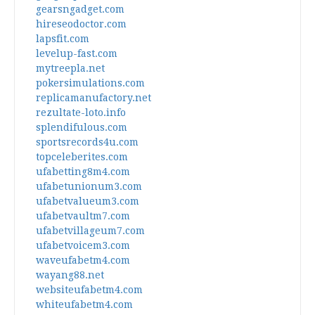
gearsngadget.com
hireseodoctor.com
lapsfit.com
levelup-fast.com
mytreepla.net
pokersimulations.com
replicamanufactory.net
rezultate-loto.info
splendifulous.com
sportsrecords4u.com
topceleberites.com
ufabetting8m4.com
ufabetunionum3.com
ufabetvalueum3.com
ufabetvaultm7.com
ufabetvillageum7.com
ufabetvoicem3.com
waveufabetm4.com
wayang88.net
websiteufabetm4.com
whiteufabetm4.com