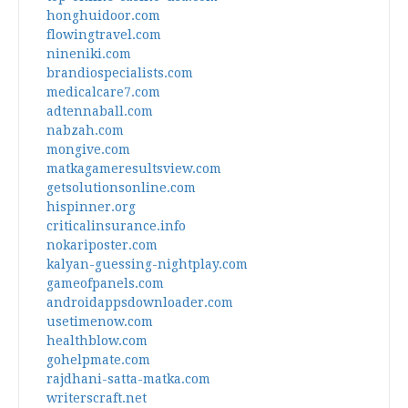
honghuidoor.com
flowingtravel.com
nineniki.com
brandiospecialists.com
medicalcare7.com
adtennaball.com
nabzah.com
mongive.com
matkagameresultsview.com
getsolutionsonline.com
hispinner.org
criticalinsurance.info
nokariposter.com
kalyan-guessing-nightplay.com
gameofpanels.com
androidappsdownloader.com
usetimenow.com
healthblow.com
gohelpmate.com
rajdhani-satta-matka.com
writerscraft.net