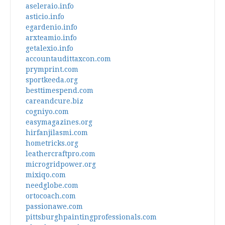
aseleraio.info
asticio.info
egardenio.info
arxteamio.info
getalexio.info
accountaudittaxcon.com
prymprint.com
sportkeeda.org
besttimespend.com
careandcure.biz
cogniyo.com
easymagazines.org
hirfanjilasmi.com
hometricks.org
leathercraftpro.com
microgridpower.org
mixiqo.com
needglobe.com
ortocoach.com
passionawe.com
pittsburghpaintingprofessionals.com