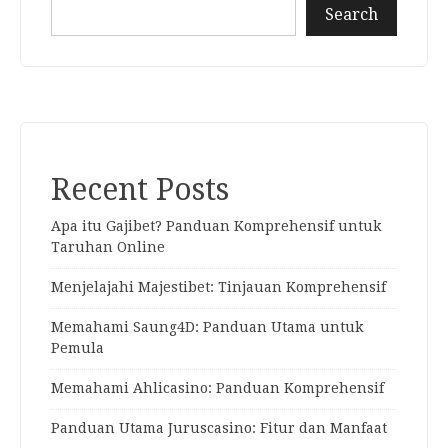
Search
Recent Posts
Apa itu Gajibet? Panduan Komprehensif untuk
Taruhan Online
Menjelajahi Majestibet: Tinjauan Komprehensif
Memahami Saung4D: Panduan Utama untuk
Pemula
Memahami Ahlicasino: Panduan Komprehensif
Panduan Utama Juruscasino: Fitur dan Manfaat