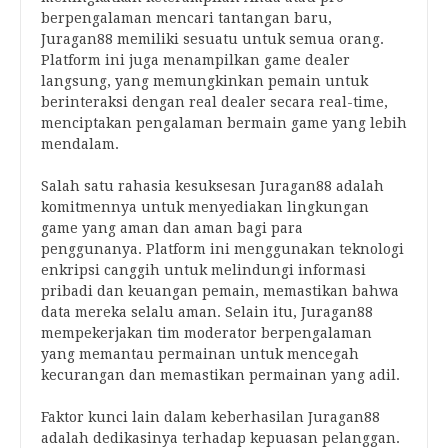
berpengalaman mencari tantangan baru,
Juragan88 memiliki sesuatu untuk semua orang.
Platform ini juga menampilkan game dealer
langsung, yang memungkinkan pemain untuk
berinteraksi dengan real dealer secara real-time,
menciptakan pengalaman bermain game yang lebih
mendalam.
Salah satu rahasia kesuksesan Juragan88 adalah
komitmennya untuk menyediakan lingkungan
game yang aman dan aman bagi para
penggunanya. Platform ini menggunakan teknologi
enkripsi canggih untuk melindungi informasi
pribadi dan keuangan pemain, memastikan bahwa
data mereka selalu aman. Selain itu, Juragan88
mempekerjakan tim moderator berpengalaman
yang memantau permainan untuk mencegah
kecurangan dan memastikan permainan yang adil.
Faktor kunci lain dalam keberhasilan Juragan88
adalah dedikasinya terhadap kepuasan pelanggan.