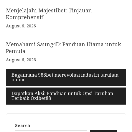
Menjelajahi Majestibet: Tinjauan
Komprehensif
August 6, 2026
Memahami Saung4D: Panduan Utama untuk
Pemula
August 6, 2026
Bagaimana 988bet merevolusi industri taruhan
online
Dapatkan Aksi: Panduan untuk Opsi Taruhan
Terbaik Oxibet88
Search