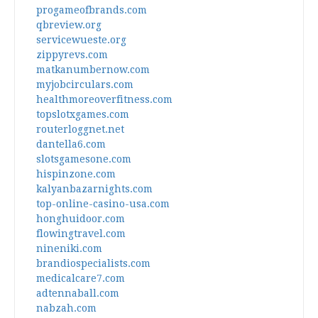
progameofbrands.com
qbreview.org
servicewueste.org
zippyrevs.com
matkanumbernow.com
myjobcirculars.com
healthmoreoverfitness.com
topslotxgames.com
routerloggnet.net
dantella6.com
slotsgamesone.com
hispinzone.com
kalyanbazarnights.com
top-online-casino-usa.com
honghuidoor.com
flowingtravel.com
nineniki.com
brandiospecialists.com
medicalcare7.com
adtennaball.com
nabzah.com