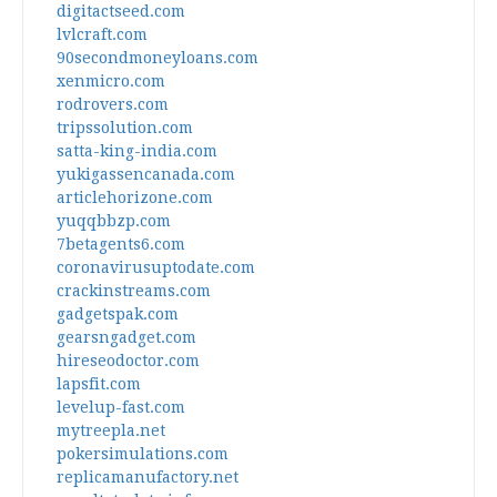
digitactseed.com
lvlcraft.com
90secondmoneyloans.com
xenmicro.com
rodrovers.com
tripssolution.com
satta-king-india.com
yukigassencanada.com
articlehorizone.com
yuqqbbzp.com
7betagents6.com
coronavirusuptodate.com
crackinstreams.com
gadgetspak.com
gearsngadget.com
hireseodoctor.com
lapsfit.com
levelup-fast.com
mytreepla.net
pokersimulations.com
replicamanufactory.net