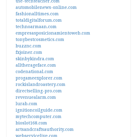
the-techteacher.com
automobilenews-online.com
fashionalltimes.com
totaldigitalforum.com
technoarmaan.com
empresasposicionamientoweb.com
tonybestcosmetics.com
buzznc.com
fxjoiner.com
skinbykindra.com
alltherageface.com
codenational.com
progameexplorer.com
rockislandroastery.com
directselling-pro.com
revenuealarm.com
lurab.com
ignitioncoilguide.com
mytechcomputer.com
bioslot168.com
artsandcraftsauthority.com
webservicelive.com