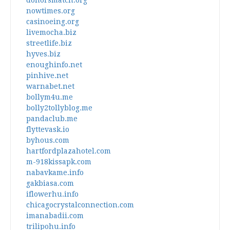
donorsmatch.org
nowtimes.org
casinoeing.org
livemocha.biz
streetlife.biz
hyves.biz
enoughinfo.net
pinhive.net
warnabet.net
bollym4u.me
bolly2tollyblog.me
pandaclub.me
flyttevask.io
byhous.com
hartfordplazahotel.com
m-918kissapk.com
nabavkame.info
gakbiasa.com
iflowerhu.info
chicagocrystalconnection.com
imanabadii.com
trilipohu.info