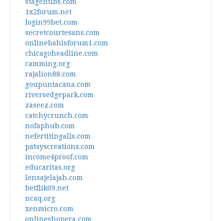
stagehubs.com
1x2forum.net
login99bet.com
secretcourtesans.com
onlinebahisforum1.com
chicagoheadline.com
camming.org
rajalion88.com
goupuntacana.com
riversedgepark.com
zaseez.com
catchycrunch.com
nofaphub.com
nefertitingalls.com
patsyscreations.com
income4proof.com
educaritas.org
lensajelajah.com
betflik09.net
ncaq.org
xenmicro.com
onlineshopera.com