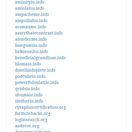
aminityio.info
amiolahu.info
ampacheme.info
ampullahu.info
aromaxme.info
asserthatecontrast.info
atenderme.info
bangumiio.info
bekosunhu.info
beneficialgrandiose.info
blomaio.info
dosellinfoplete.info
podtubeio.info
powerfulvolatile.info
qvidsio.info
shumaio.info
slotherio.info
cysapluscertification.org
fortnitehacks.org
loginsearch.org
aodecor.org