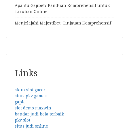
Apa itu Gajibet? Panduan Komprehensif untuk
Taruhan Online
Menjelajahi Majestibet: Tinjauan Komprehensif
Links
akun slot gacor
situs pkv games
gaple
slot demo maxwin
bandar judi bola terbaik
pkv slot
situs judi online