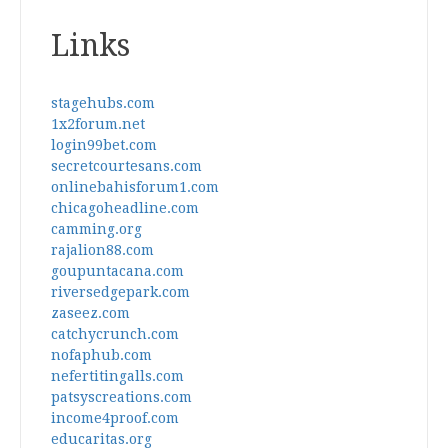
Links
stagehubs.com
1x2forum.net
login99bet.com
secretcourtesans.com
onlinebahisforum1.com
chicagoheadline.com
camming.org
rajalion88.com
goupuntacana.com
riversedgepark.com
zaseez.com
catchycrunch.com
nofaphub.com
nefertitingalls.com
patsyscreations.com
income4proof.com
educaritas.org