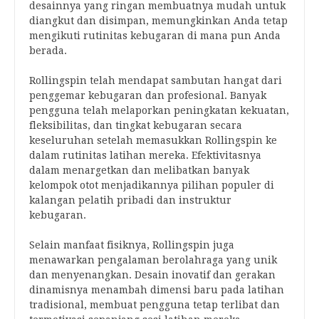
desainnya yang ringan membuatnya mudah untuk
diangkut dan disimpan, memungkinkan Anda tetap
mengikuti rutinitas kebugaran di mana pun Anda
berada.
Rollingspin telah mendapat sambutan hangat dari
penggemar kebugaran dan profesional. Banyak
pengguna telah melaporkan peningkatan kekuatan,
fleksibilitas, dan tingkat kebugaran secara
keseluruhan setelah memasukkan Rollingspin ke
dalam rutinitas latihan mereka. Efektivitasnya
dalam menargetkan dan melibatkan banyak
kelompok otot menjadikannya pilihan populer di
kalangan pelatih pribadi dan instruktur
kebugaran.
Selain manfaat fisiknya, Rollingspin juga
menawarkan pengalaman berolahraga yang unik
dan menyenangkan. Desain inovatif dan gerakan
dinamisnya menambah dimensi baru pada latihan
tradisional, membuat pengguna tetap terlibat dan