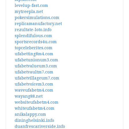
levelup-fast.com
mytreepla.net
pokersimulations.com
replicamanufactory.net
rezultate-loto.info
splendifulous.com
sportsrecords4u.com
topceleberites.com
ufabetting8m4.com
ufabetunionum3.com
ufabetvalueum3.com
ufabetvaultm7.com
ufabetvillageum7.com
ufabetvoicem3.com
waveufabetm4.com
wayang88.net
websiteufabetm4.com
whiteufabetm4.com
anikalappy.com
dininghelsinki.info
duanfrescariverside.info