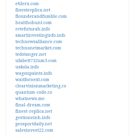
etilerx.com
finestreplica.net
flounderandfumble.com
healthohunt.com
retefuturah.info
smartinvestinginfo.info
technewsalliance.com
technonetmarket.com
tedstanger.net
ufabett732um3.com
uskola.info
wagonpaints.info
waitfornext.com
clearvisionmarketing.co
quantum-code.co
whatnews.me
final-dream.com
finest-replica.net
gestioneinh.info
prosportdaily.net
salesinvest22.com