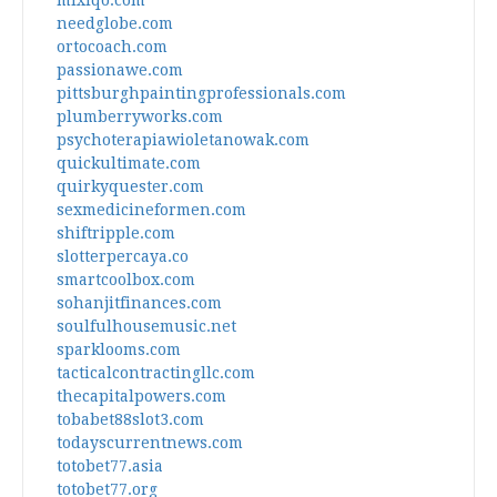
mixiqo.com
needglobe.com
ortocoach.com
passionawe.com
pittsburghpaintingprofessionals.com
plumberryworks.com
psychoterapiawioletanowak.com
quickultimate.com
quirkyquester.com
sexmedicineformen.com
shiftripple.com
slotterpercaya.co
smartcoolbox.com
sohanjitfinances.com
soulfulhousemusic.net
sparklooms.com
tacticalcontractingllc.com
thecapitalpowers.com
tobabet88slot3.com
todayscurrentnews.com
totobet77.asia
totobet77.org