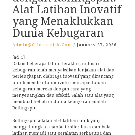
Alat Latihan Inovatif
yang Menaklukkan
Dunia Kebugaran
Admin@glimmerick.com
/
January 27, 2026
[ad_1]
Dalam beberapa tahun terakhir, industri
kebugaran telah menyaksikan lonjakan alat dan
perlengkapan olahraga inovatif yang dirancang
untuk membantu individu mencapai tujuan
kebugaran mereka dengan cara yang
menyenangkan dan efektif. Salah satu alat yang
membuat heboh di dunia kebugaran adalah
Rollingspin.
Rollingspin adalah alat latihan unik yang
menggabungkan manfaat roller busa dan bola
latihan menjadi satu peralatan serbaguna dan