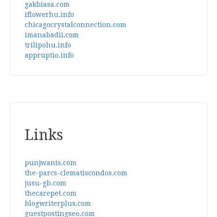
gakbiasa.com
iflowerhu.info
chicagocrystalconnection.com
imanabadii.com
trilipohu.info
appruptio.info
Links
punjwanis.com
the-parcs-clematiscondos.com
jusu-gb.com
thecarepet.com
blogwriterplus.com
guestpostingseo.com