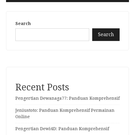
Search
Search
Recent Posts
Pengertian Dewanaga77: Panduan Komprehensif
Jeniustoto: Panduan Komprehensif Permainan
Online
Pengertian Dewi4D: Panduan Komprehensif