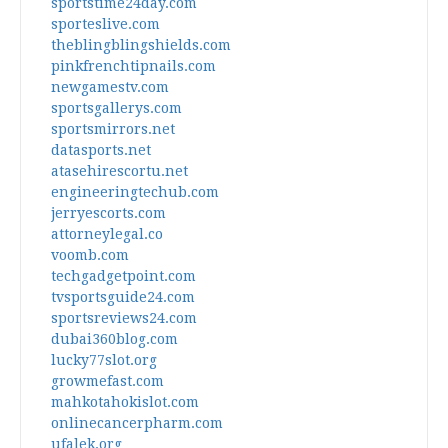
sportstime24day.com
sporteslive.com
theblingblingshields.com
pinkfrenchtipnails.com
newgamestv.com
sportsgallerys.com
sportsmirrors.net
datasports.net
atasehirescortu.net
engineeringtechub.com
jerryescorts.com
attorneylegal.co
voomb.com
techgadgetpoint.com
tvsportsguide24.com
sportsreviews24.com
dubai360blog.com
lucky77slot.org
growmefast.com
mahkotahokislot.com
onlinecancerpharm.com
ufalek.org