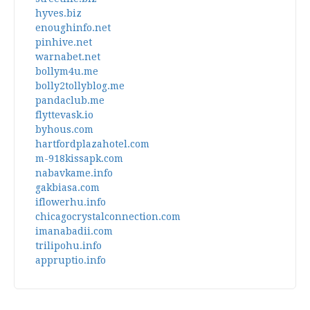
hyves.biz
enoughinfo.net
pinhive.net
warnabet.net
bollym4u.me
bolly2tollyblog.me
pandaclub.me
flyttevask.io
byhous.com
hartfordplazahotel.com
m-918kissapk.com
nabavkame.info
gakbiasa.com
iflowerhu.info
chicagocrystalconnection.com
imanabadii.com
trilipohu.info
appruptio.info