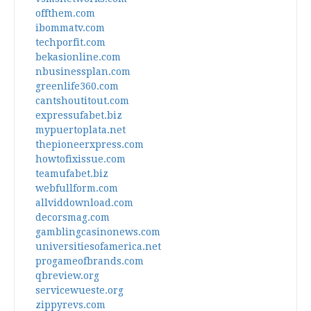
offthem.com
ibommatv.com
techporfit.com
bekasionline.com
nbusinessplan.com
greenlife360.com
cantshoutitout.com
expressufabet.biz
mypuertoplata.net
thepioneerxpress.com
howtofixissue.com
teamufabet.biz
webfullform.com
allviddownload.com
decorsmag.com
gamblingcasinonews.com
universitiesofamerica.net
progameofbrands.com
qbreview.org
servicewueste.org
zippyrevs.com