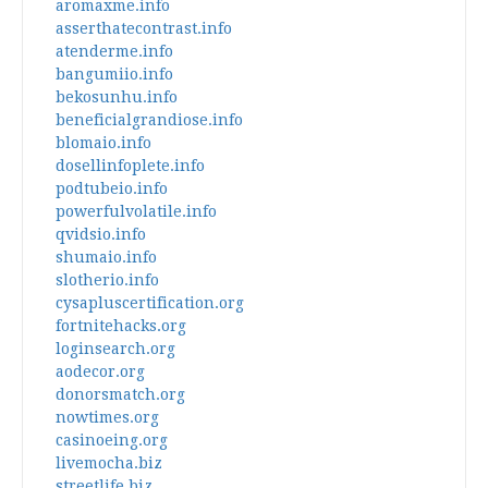
aromaxme.info
asserthatecontrast.info
atenderme.info
bangumiio.info
bekosunhu.info
beneficialgrandiose.info
blomaio.info
dosellinfoplete.info
podtubeio.info
powerfulvolatile.info
qvidsio.info
shumaio.info
slotherio.info
cysapluscertification.org
fortnitehacks.org
loginsearch.org
aodecor.org
donorsmatch.org
nowtimes.org
casinoeing.org
livemocha.biz
streetlife.biz