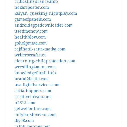
criticalinsurance.info
nokariposter.com
kalyan-guessing-nightplay.com
gameofpanels.com
androidappsdownloader.com
usetimenow.com
healthblow.com
gohelpmate.com
rajdhani-satta-matka.com
writerscraft.net
elearning-childprotection.com
wrestling4mena.com
knowledgeforall.info
brand2lastio.com
usadigitalservices.com
socialhoppers.com
creativedream.net
n2315.com
getwebonline.com
onlyfansheaven.com
lky08.com
ralph-fiennes.net