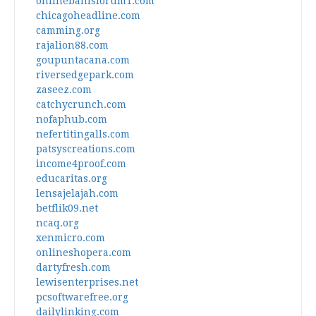
onlinebahisforum1.com
chicagoheadline.com
camming.org
rajalion88.com
goupuntacana.com
riversedgepark.com
zaseez.com
catchycrunch.com
nofaphub.com
nefertitingalls.com
patsyscreations.com
income4proof.com
educaritas.org
lensajelajah.com
betflik09.net
ncaq.org
xenmicro.com
onlineshopera.com
dartyfresh.com
lewisenterprises.net
pcsoftwarefree.org
dailylinking.com