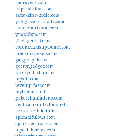
rodrovers.com
tripssolution.com
satta-king-india.com
yukigassencanada.com
articlehorizone.com
yuqqbbzp.com
7betagents6.com
coronavirusuptodate.com
crackinstreams.com
gadgetspak.com
gearsngadget.com
hireseodoctor.com
lapsfit.com
levelup-fast.com
mytreepla.net
pokersimulations.com
replicamanufactory.net
rezultate-loto.info
splendifulous.com
sportsrecords4u.com
topceleberites.com