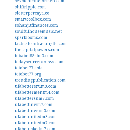
sexmedicineformen.com
shiftripple.com
slotterpercaya.co
smartcoolbox.com
sohanjitfinances.com
soulfulhousemusic.net
sparklooms.com
tacticalcontractingllc.com
thecapitalpowers.com
tobabet88slot3.com
todayscurrentnews.com
totobet77.asia
totobet77.org
trendingpublication.com
ufabettererum3.com
ufabettermentm4.com
ufabettersum7.com
ufabettinwm7.com
ufabettinwum3.com
ufabetunitedm3.com
ufabetunitedm7.com
ufabetuskedm7.com