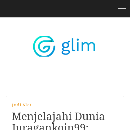
Judi Slot
Menjelajahi Dunia
Juragankoin99: