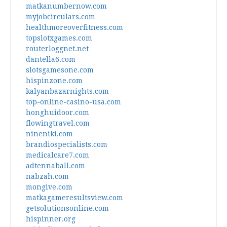
matkanumbernow.com
myjobcirculars.com
healthmoreoverfitness.com
topslotxgames.com
routerloggnet.net
dantella6.com
slotsgamesone.com
hispinzone.com
kalyanbazarnights.com
top-online-casino-usa.com
honghuidoor.com
flowingtravel.com
nineniki.com
brandiospecialists.com
medicalcare7.com
adtennaball.com
nabzah.com
mongive.com
matkagameresultsview.com
getsolutionsonline.com
hispinner.org