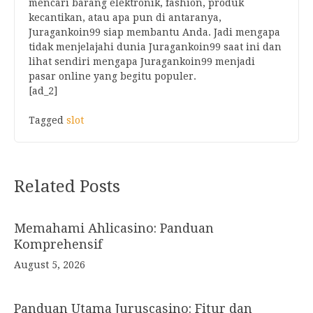
mencari barang elektronik, fashion, produk
kecantikan, atau apa pun di antaranya,
Juragankoin99 siap membantu Anda. Jadi mengapa
tidak menjelajahi dunia Juragankoin99 saat ini dan
lihat sendiri mengapa Juragankoin99 menjadi
pasar online yang begitu populer.
[ad_2]
Tagged
slot
Post
Related Posts
navigation
Memahami Ahlicasino: Panduan
Komprehensif
August 5, 2026
Panduan Utama Juruscasino: Fitur dan