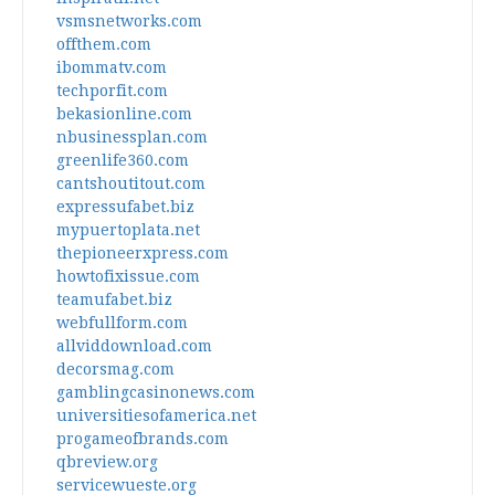
vsmsnetworks.com
offthem.com
ibommatv.com
techporfit.com
bekasionline.com
nbusinessplan.com
greenlife360.com
cantshoutitout.com
expressufabet.biz
mypuertoplata.net
thepioneerxpress.com
howtofixissue.com
teamufabet.biz
webfullform.com
allviddownload.com
decorsmag.com
gamblingcasinonews.com
universitiesofamerica.net
progameofbrands.com
qbreview.org
servicewueste.org