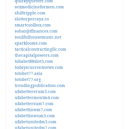
quirkyquester.com
sexmedicineformen.com
shiftripple.com
slotterpercaya.co
smartcoolbox.com
sohanjitfinances.com
soulfulhousemusic.net
sparklooms.com
tacticalcontractingllc.com
thecapitalpowers.com
tobabet88slot3.com
todayscurrentnews.com
totobet77.asia
totobet77.org
trendingpublication.com
ufabettererum3.com
ufabettermentm4.com
ufabettersum7.com
ufabettinwm7.com
ufabettinwum3.com
ufabetunitedm3.com
ufabetunitedm7.com