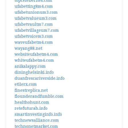
topceleberites.com
ufabetting8m4.com
ufabetunionum3.com
ufabetvalueum3.com
ufabetvaultm7.com
ufabetvillageum7.com
ufabetvoicem3.com
waveufabetm4.com
wayang88.net
websiteufabetm4.com
whiteufabetm4.com
anikalappy.com
dininghelsinki.info
duanfrescariverside.info
etilerx.com
finestreplica.net
flounderandfumble.com
healthohunt.com
retefuturah.info
smartinvestinginfo.info
technewsalliance.com
technonetmarket.com