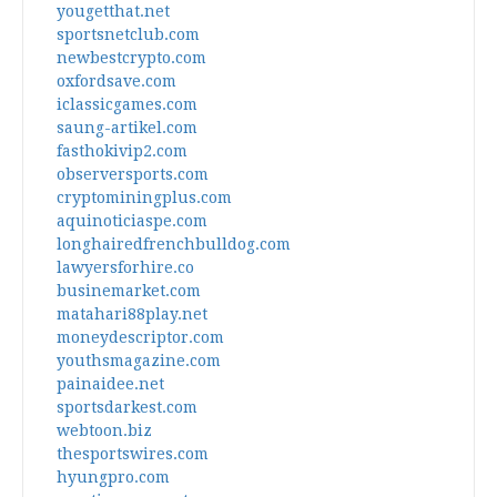
yougetthat.net
sportsnetclub.com
newbestcrypto.com
oxfordsave.com
iclassicgames.com
saung-artikel.com
fasthokivip2.com
observersports.com
cryptominingplus.com
aquinoticiaspe.com
longhairedfrenchbulldog.com
lawyersforhire.co
businemarket.com
matahari88play.net
moneydescriptor.com
youthsmagazine.com
painaidee.net
sportsdarkest.com
webtoon.biz
thesportswires.com
hyungpro.com