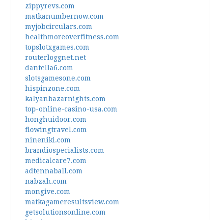
zippyrevs.com
matkanumbernow.com
myjobcirculars.com
healthmoreoverfitness.com
topslotxgames.com
routerloggnet.net
dantella6.com
slotsgamesone.com
hispinzone.com
kalyanbazarnights.com
top-online-casino-usa.com
honghuidoor.com
flowingtravel.com
nineniki.com
brandiospecialists.com
medicalcare7.com
adtennaball.com
nabzah.com
mongive.com
matkagameresultsview.com
getsolutionsonline.com