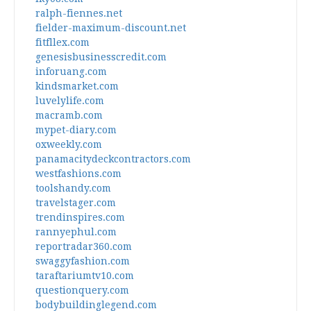
ralph-fiennes.net
fielder-maximum-discount.net
fitfllex.com
genesisbusinesscredit.com
inforuang.com
kindsmarket.com
luvelylife.com
macramb.com
mypet-diary.com
oxweekly.com
panamacitydeckcontractors.com
westfashions.com
toolshandy.com
travelstager.com
trendinspires.com
rannyephul.com
reportradar360.com
swaggyfashion.com
taraftariumtv10.com
questionquery.com
bodybuildinglegend.com