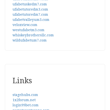
ufabetuskedm7.com
ufabetutoredm3.com
ufabetutoredm7.com
ufabetvalleyum3.com
veloxview.com
westufabetm3.com
whiskeybrothersllc.com
wildufabetum7.com
Links
stagehubs.com
1x2forum.net
login99bet.com