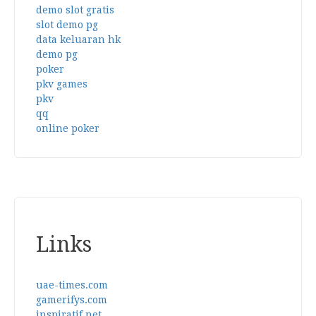
demo slot gratis
slot demo pg
data keluaran hk
demo pg
poker
pkv games
pkv
qq
online poker
Links
uae-times.com
gamerifys.com
inspiratif.net