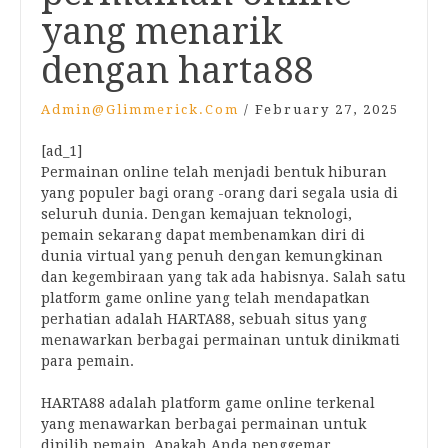
yang menarik
dengan harta88
Admin@glimmerick.com
/
February 27, 2025
[ad_1]
Permainan online telah menjadi bentuk hiburan
yang populer bagi orang -orang dari segala usia di
seluruh dunia. Dengan kemajuan teknologi,
pemain sekarang dapat membenamkan diri di
dunia virtual yang penuh dengan kemungkinan
dan kegembiraan yang tak ada habisnya. Salah satu
platform game online yang telah mendapatkan
perhatian adalah HARTA88, sebuah situs yang
menawarkan berbagai permainan untuk dinikmati
para pemain.
HARTA88 adalah platform game online terkenal
yang menawarkan berbagai permainan untuk
dipilih pemain. Apakah Anda penggemar