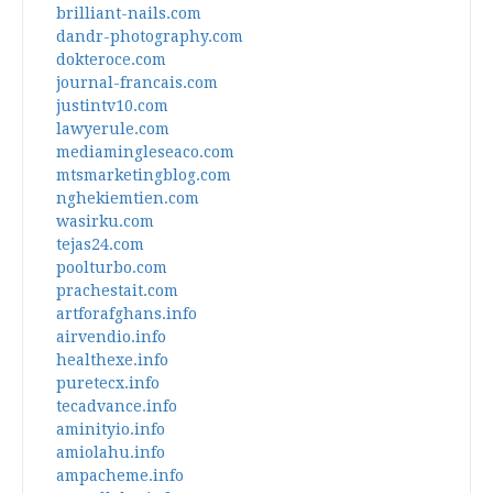
brilliant-nails.com
dandr-photography.com
dokteroce.com
journal-francais.com
justintv10.com
lawyerule.com
mediamingleseaco.com
mtsmarketingblog.com
nghekiemtien.com
wasirku.com
tejas24.com
poolturbo.com
prachestait.com
artforafghans.info
airvendio.info
healthexe.info
puretecx.info
tecadvance.info
aminityio.info
amiolahu.info
ampacheme.info