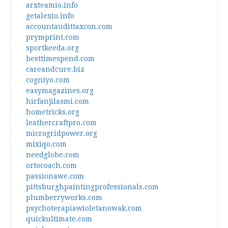
arxteamio.info
getalexio.info
accountaudittaxcon.com
prymprint.com
sportkeeda.org
besttimespend.com
careandcure.biz
cogniyo.com
easymagazines.org
hirfanjilasmi.com
hometricks.org
leathercraftpro.com
microgridpower.org
mixiqo.com
needglobe.com
ortocoach.com
passionawe.com
pittsburghpaintingprofessionals.com
plumberryworks.com
psychoterapiawioletanowak.com
quickultimate.com