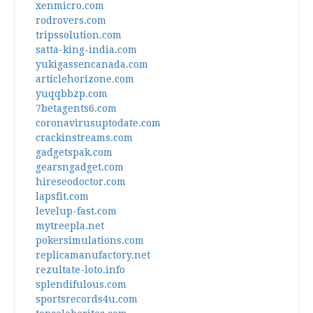
xenmicro.com
rodrovers.com
tripssolution.com
satta-king-india.com
yukigassencanada.com
articlehorizone.com
yuqqbbzp.com
7betagents6.com
coronavirusuptodate.com
crackinstreams.com
gadgetspak.com
gearsngadget.com
hireseodoctor.com
lapsfit.com
levelup-fast.com
mytreepla.net
pokersimulations.com
replicamanufactory.net
rezultate-loto.info
splendifulous.com
sportsrecords4u.com