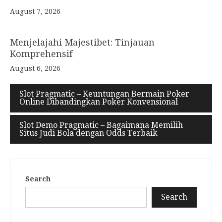
August 7, 2026
Menjelajahi Majestibet: Tinjauan
Komprehensif
August 6, 2026
Slot Pragmatic – Keuntungan Bermain Poker
Online Dibandingkan Poker Konvensional
Slot Demo Pragmatic – Bagaimana Memilih
Situs Judi Bola dengan Odds Terbaik
Search
Search