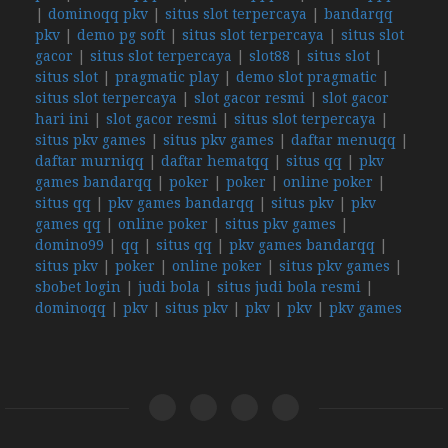
|
dominoqq pkv
|
situs slot terpercaya
|
bandarqq
pkv
|
demo pg soft
|
situs slot terpercaya
|
situs slot
gacor
|
situs slot terpercaya
|
slot88
|
situs slot
|
situs slot
|
pragmatic play
|
demo slot pragmatic
|
situs slot terpercaya
|
slot gacor resmi
|
slot gacor
hari ini
|
slot gacor resmi
|
situs slot terpercaya
|
situs pkv games
|
situs pkv games
|
daftar menuqq
|
daftar murniqq
|
daftar hematqq
|
situs qq
|
pkv
games bandarqq
|
poker
|
poker
|
online poker
|
situs qq
|
pkv games bandarqq
|
situs pkv
|
pkv
games qq
|
online poker
|
situs pkv games
|
domino99
|
qq
|
situs qq
|
pkv games bandarqq
|
situs pkv
|
poker
|
online poker
|
situs pkv games
|
sbobet login
|
judi bola
|
situs judi bola resmi
|
dominoqq
|
pkv
|
situs pkv
|
pkv
|
pkv
|
pkv games