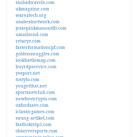
sinbadtravels.com
ukmagzine.com
wareztech.org
usabestnetwork.com
jessepinkmanoutfit.com
umailsend.com
retarys.com
fasterformationcpf.com
goldensnuggles.com
lookbattlemap.com
buyrdpservice.com
yesport.net
tostylo.com
yougetthat.net
sportsnetclub.com
newbestcrypto.com
oxfordsave.com
iclassicgames.com
saung-artikel.com
fasthokivip2.com
observersports.com