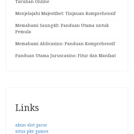
Taruhan Online
Menjelajahi Majestibet: Tinjauan Komprehensif
Memahami Saung4D: Panduan Utama untuk
Pemula
Memahami Ahlicasino: Panduan Komprehensif
Panduan Utama Juruscasino: Fitur dan Manfaat
Links
akun slot gacor
situs pkv games