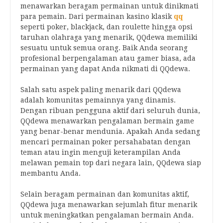
menawarkan beragam permainan untuk dinikmati
para pemain. Dari permainan kasino klasik
qq
seperti poker, blackjack, dan roulette hingga opsi
taruhan olahraga yang menarik, QQdewa memiliki
sesuatu untuk semua orang. Baik Anda seorang
profesional berpengalaman atau gamer biasa, ada
permainan yang dapat Anda nikmati di QQdewa.
Salah satu aspek paling menarik dari QQdewa
adalah komunitas pemainnya yang dinamis.
Dengan ribuan pengguna aktif dari seluruh dunia,
QQdewa menawarkan pengalaman bermain game
yang benar-benar mendunia. Apakah Anda sedang
mencari permainan poker persahabatan dengan
teman atau ingin menguji keterampilan Anda
melawan pemain top dari negara lain, QQdewa siap
membantu Anda.
Selain beragam permainan dan komunitas aktif,
QQdewa juga menawarkan sejumlah fitur menarik
untuk meningkatkan pengalaman bermain Anda.