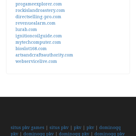
progameexplorer.com
rockislandroastery.com
directselling-pro.com
revenuealarm.com
lurab.com
ignitioncoilguide.com
mytechcomputer.com
bioslot168.com
artsandcraftsauthority.com
webservicelive.com
situs pkv games
|
situs pkv
|
pkv
|
pkv
|
dominoqq
pkv
|
dominoqq pkv
|
dominoqq pkv
|
dominoqq pkv