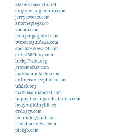
atasehirescortu.net
engineeringtechub.com
jerryescorts.com
attorneylegal.co
voomb.com
techgadgetpoint.com
tvsportsguide24.com
sportsreviews24.com
dubai360blog.com
lucky77slot.org
growmefast.com
mahkotahokislot.com
onlinecancerpharm.com
ufalek.org
mattress-disposal.com
happyflooringandcabinets.com
bodybuildinglife.co
qrdoggy.com
technologygud.com
realshocknews.com
pickgb.com