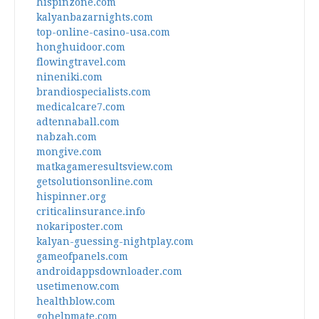
hispinzone.com
kalyanbazarnights.com
top-online-casino-usa.com
honghuidoor.com
flowingtravel.com
nineniki.com
brandiospecialists.com
medicalcare7.com
adtennaball.com
nabzah.com
mongive.com
matkagameresultsview.com
getsolutionsonline.com
hispinner.org
criticalinsurance.info
nokariposter.com
kalyan-guessing-nightplay.com
gameofpanels.com
androidappsdownloader.com
usetimenow.com
healthblow.com
gohelpmate.com