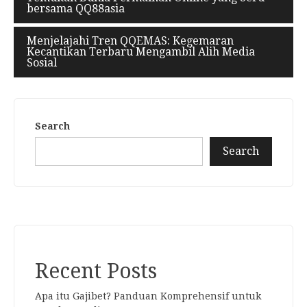
bersama QQ88asia
Menjelajahi Tren QQEMAS: Kegemaran
Kecantikan Terbaru Mengambil Alih Media
Sosial
Search
Search
Recent Posts
Apa itu Gajibet? Panduan Komprehensif untuk