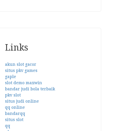
Links
akun slot gacor
situs pkv games
gaple
slot demo maxwin
bandar judi bola terbaik
pkv slot
situs judi online
qq online
bandarqq
situs slot
qq