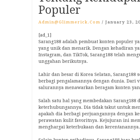
Populer
Admin@glimmerick.com
/
January 23, 2
[ad_1]
Sarang188 adalah pembuat konten populer y
yang unik dan menarik. Dengan kehadiran yan
Instagram, dan TikTok, Sarang188 telah me
unggahan berikutnya.
Lahir dan besar di Korea Selatan, Sarang188
berbagi pengalamannya dengan dunia. Dari vl
salurannya menawarkan beragam konten yang
Salah satu hal yang membedakan Sarang188 d
keterhubungannya. Dia tidak takut untuk me
apakah dia berbagi perjuangannya dengan ke
perawatan kulit favoritnya. Kejujuran ini m
menghargai keterbukaan dan kerentanannya.