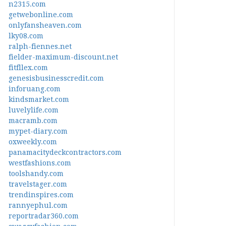
n2315.com
getwebonline.com
onlyfansheaven.com
lky08.com
ralph-fiennes.net
fielder-maximum-discount.net
fitfllex.com
genesisbusinesscredit.com
inforuang.com
kindsmarket.com
luvelylife.com
macramb.com
mypet-diary.com
oxweekly.com
panamacitydeckcontractors.com
westfashions.com
toolshandy.com
travelstager.com
trendinspires.com
rannyephul.com
reportradar360.com