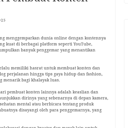
025
ang menggemparkan dunia online dengan kontennya
g kuat di berbagai platform seperti YouTube,
ngumpulkan banyak penggemar yang menantikan
 selalu memiliki hasrat untuk membuat konten dan
og perjalanan hingga tips gaya hidup dan fashion,
 menarik bagi khalayak luas.
ari pembuat konten lainnya adalah keaslian dan
nunjukkan dirinya yang sebenarnya di depan kamera,
sehatan mental atau berbicara tentang produk
embuatnya disayangi oleh para penggemarnya, yang