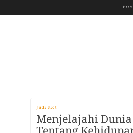
HOM
Judi Slot
Menjelajahi Dunia
Tentang Kehidupa