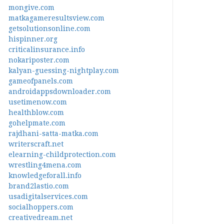
mongive.com
matkagameresultsview.com
getsolutionsonline.com
hispinner.org
criticalinsurance.info
nokariposter.com
kalyan-guessing-nightplay.com
gameofpanels.com
androidappsdownloader.com
usetimenow.com
healthblow.com
gohelpmate.com
rajdhani-satta-matka.com
writerscraft.net
elearning-childprotection.com
wrestling4mena.com
knowledgeforall.info
brand2lastio.com
usadigitalservices.com
socialhoppers.com
creativedream.net