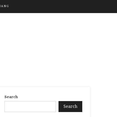
NANG
Search
Search