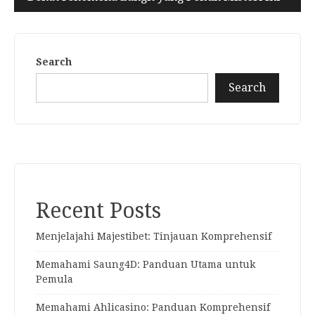
Search
Search
Recent Posts
Menjelajahi Majestibet: Tinjauan Komprehensif
Memahami Saung4D: Panduan Utama untuk
Pemula
Memahami Ahlicasino: Panduan Komprehensif