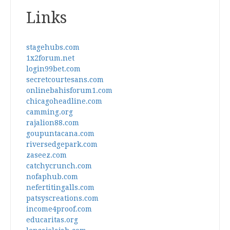
Links
stagehubs.com
1x2forum.net
login99bet.com
secretcourtesans.com
onlinebahisforum1.com
chicagoheadline.com
camming.org
rajalion88.com
goupuntacana.com
riversedgepark.com
zaseez.com
catchycrunch.com
nofaphub.com
nefertitingalls.com
patsyscreations.com
income4proof.com
educaritas.org