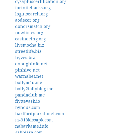
cysapluscertification.org
fortnitehacks.org
loginsearch.org
aodecor.org
donorsmatch.org
nowtimes.org
casinoeing.org
livemocha.biz
streetlife.biz
hyves.biz
enoughinfo.net
pinhive.net
warnabet.net
bollym4u.me
bolly2tollyblog.me
pandaclub.me
flyttevask.io
byhous.com
hartfordplazahotel.com
m-918kissapk.com
nabavkame.info
gakbiasa.com