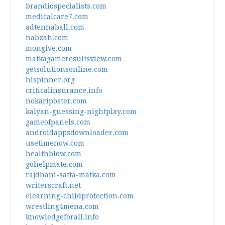
brandiospecialists.com
medicalcare7.com
adtennaball.com
nabzah.com
mongive.com
matkagameresultsview.com
getsolutionsonline.com
hispinner.org
criticalinsurance.info
nokariposter.com
kalyan-guessing-nightplay.com
gameofpanels.com
androidappsdownloader.com
usetimenow.com
healthblow.com
gohelpmate.com
rajdhani-satta-matka.com
writerscraft.net
elearning-childprotection.com
wrestling4mena.com
knowledgeforall.info