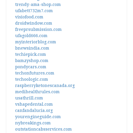
trendy-ama-shop.com
ufabett732m7.com
visiofood.com
droidwindow.com
freeprsubmission.com
ufagold666.com
myinteriorblog.com
bnewsindia.com
techiepick.com
bamzyshop.com
pondycars.com
techonfutures.com
techoologic.com
raspberryketonescanada.org
medihealthrules.com
usathrill.com
vshapedental.com
canfandalucia.org
yourengineguide.com
nybreakings.com
outstationcabsservices.com