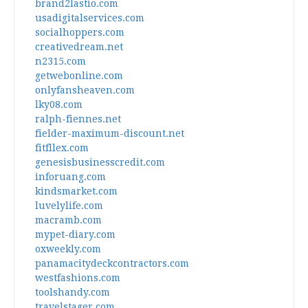
brand2lastio.com
usadigitalservices.com
socialhoppers.com
creativedream.net
n2315.com
getwebonline.com
onlyfansheaven.com
lky08.com
ralph-fiennes.net
fielder-maximum-discount.net
fitfllex.com
genesisbusinesscredit.com
inforuang.com
kindsmarket.com
luvelylife.com
macramb.com
mypet-diary.com
oxweekly.com
panamacitydeckcontractors.com
westfashions.com
toolshandy.com
travelstager.com