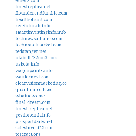
etilerx.com
finestreplica.net
flounderandfumble.com
healthohunt.com
retefuturah.info
smartinvestinginfo.info
technewsalliance.com
technonetmarket.com
tedstanger.net
ufabett732um3.com
uskola.info
wagonpaints.info
waitfornext.com
clearvisionmarketing.co
quantum-code.co
whatnews.me
final-dream.com
finest-replica.net
gestioneinh.info
prosportdaily.net
salesinvest22.com
teseract.org