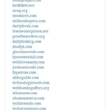
lensajelajah.com
betflik09.net
ncaq.org
xenmicro.com
onlineshopera.com
dartyfresh.com
lewisenterprises.net
pcsoftwarefree.org
dailylinking.com
dnafyx.com
giocolenuvole.com
iyouessential.com
withloveamity.com
youlearncode.com
fxyatirim.com
abbuguide.com
technologyresult.com
webhostingoffers.org
whatszow.com
ehomeamerca.com
techintendo.com
techgreenpure.com