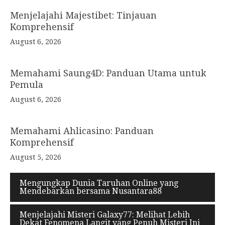
navigation
Menjelajahi Majestibet: Tinjauan
Komprehensif
August 6, 2026
Memahami Saung4D: Panduan Utama untuk
Pemula
August 6, 2026
Memahami Ahlicasino: Panduan
Komprehensif
August 5, 2026
Mengungkap Dunia Taruhan Online yang
Mendebarkan bersama Nusantara88
Menjelajahi Misteri Galaxy77: Melihat Lebih
Dekat Fenomena Langit yang Penuh Misteri Ini