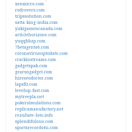
xenmicro.com
rodrovers.com
tripssolution.com
satta-king-india.com
yukigassencanada.com
articlehorizone.com
yuqqbbzp.com
7betagents6.com
coronavirusuptodate.com
crackinstreams.com
gadgetspak.com
gearsngadget.com
hireseodoctor.com
lapsfit.com
levelup-fast.com
mytreepla.net
pokersimulations.com
replicamanufactory.net
rezultate-loto.info
splendifulous.com
sportsrecords4u.com