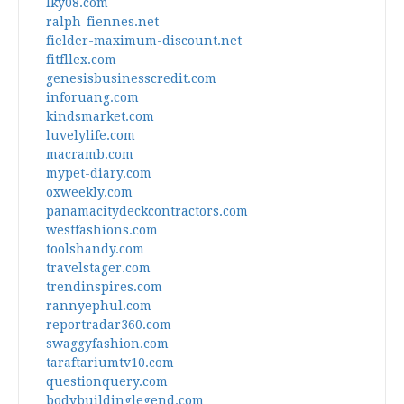
lky08.com
ralph-fiennes.net
fielder-maximum-discount.net
fitfllex.com
genesisbusinesscredit.com
inforuang.com
kindsmarket.com
luvelylife.com
macramb.com
mypet-diary.com
oxweekly.com
panamacitydeckcontractors.com
westfashions.com
toolshandy.com
travelstager.com
trendinspires.com
rannyephul.com
reportradar360.com
swaggyfashion.com
taraftariumtv10.com
questionquery.com
bodybuildinglegend.com