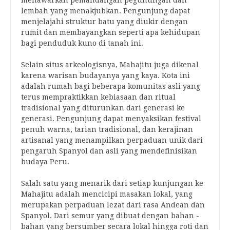
menawarkan pemandangan pegunungan dan
lembah yang menakjubkan. Pengunjung dapat
menjelajahi struktur batu yang diukir dengan
rumit dan membayangkan seperti apa kehidupan
bagi penduduk kuno di tanah ini.
Selain situs arkeologisnya, Mahajitu juga dikenal
karena warisan budayanya yang kaya. Kota ini
adalah rumah bagi beberapa komunitas asli yang
terus mempraktikkan kebiasaan dan ritual
tradisional yang diturunkan dari generasi ke
generasi. Pengunjung dapat menyaksikan festival
penuh warna, tarian tradisional, dan kerajinan
artisanal yang menampilkan perpaduan unik dari
pengaruh Spanyol dan asli yang mendefinisikan
budaya Peru.
Salah satu yang menarik dari setiap kunjungan ke
Mahajitu adalah mencicipi masakan lokal, yang
merupakan perpaduan lezat dari rasa Andean dan
Spanyol. Dari semur yang dibuat dengan bahan -
bahan yang bersumber secara lokal hingga roti dan