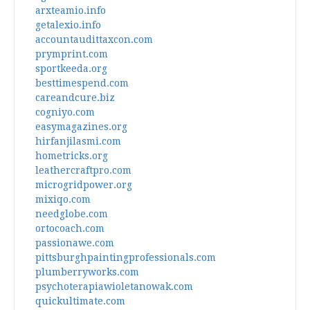
arxteamio.info
getalexio.info
accountaudittaxcon.com
prymprint.com
sportkeeda.org
besttimespend.com
careandcure.biz
cogniyo.com
easymagazines.org
hirfanjilasmi.com
hometricks.org
leathercraftpro.com
microgridpower.org
mixiqo.com
needglobe.com
ortocoach.com
passionawe.com
pittsburghpaintingprofessionals.com
plumberryworks.com
psychoterapiawioletanowak.com
quickultimate.com