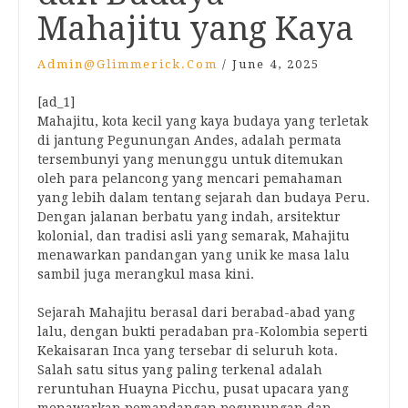
Mahajitu yang Kaya
Admin@glimmerick.com
/
June 4, 2025
[ad_1]
Mahajitu, kota kecil yang kaya budaya yang terletak
di jantung Pegunungan Andes, adalah permata
tersembunyi yang menunggu untuk ditemukan
oleh para pelancong yang mencari pemahaman
yang lebih dalam tentang sejarah dan budaya Peru.
Dengan jalanan berbatu yang indah, arsitektur
kolonial, dan tradisi asli yang semarak, Mahajitu
menawarkan pandangan yang unik ke masa lalu
sambil juga merangkul masa kini.
Sejarah Mahajitu berasal dari berabad-abad yang
lalu, dengan bukti peradaban pra-Kolombia seperti
Kekaisaran Inca yang tersebar di seluruh kota.
Salah satu situs yang paling terkenal adalah
reruntuhan Huayna Picchu, pusat upacara yang