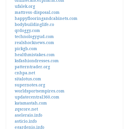
onlinecancerpharm.com
ufalek.org
mattress-disposal.com
happyflooringandcabinets.com
bodybuildinglife.co
qrdoggy.com
technologygud.com
realshocknews.com
pickgb.com
healthmistakes.com
ksfashiondresses.com
patterntrader.org
cnhpa.net
sitalotus.com
supernotes.org
worldsportsempires.com
updatecentral360.com
katamastah.com
zqscore.net
aseleraio.info
asticio.info
egardenio.info