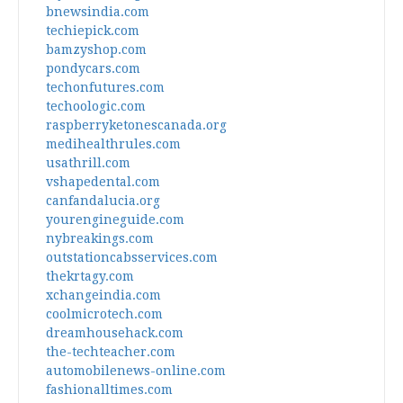
bnewsindia.com
techiepick.com
bamzyshop.com
pondycars.com
techonfutures.com
techoologic.com
raspberryketonescanada.org
medihealthrules.com
usathrill.com
vshapedental.com
canfandalucia.org
yourengineguide.com
nybreakings.com
outstationcabsservices.com
thekrtagy.com
xchangeindia.com
coolmicrotech.com
dreamhousehack.com
the-techteacher.com
automobilenews-online.com
fashionalltimes.com