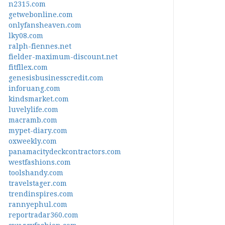
n2315.com
getwebonline.com
onlyfansheaven.com
lky08.com
ralph-fiennes.net
fielder-maximum-discount.net
fitfllex.com
genesisbusinesscredit.com
inforuang.com
kindsmarket.com
luvelylife.com
macramb.com
mypet-diary.com
oxweekly.com
panamacitydeckcontractors.com
westfashions.com
toolshandy.com
travelstager.com
trendinspires.com
rannyephul.com
reportradar360.com