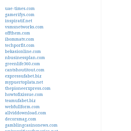
uae-times.com
gamerifys.com
inspiratif.net
vsmsnetworks.com
offthem.com
ibommatv.com
techporfit.com
bekasionline.com
nbusinessplan.com
greenlife360.com
cantshoutitout.com
expressufabet.biz
mypuertoplata.net
thepioneerxpress.com
howtofixissue.com
teamufabet.biz
webfullform.com
allviddownload.com
decorsmag.com
gamblingcasinonews.com