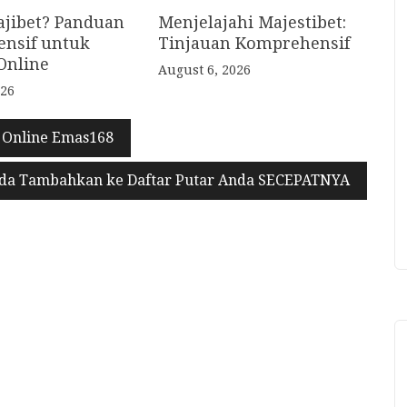
ajibet? Panduan
Menjelajahi Majestibet:
nsif untuk
Tinjauan Komprehensif
Online
August 6, 2026
026
 Online Emas168
Anda Tambahkan ke Daftar Putar Anda SECEPATNYA