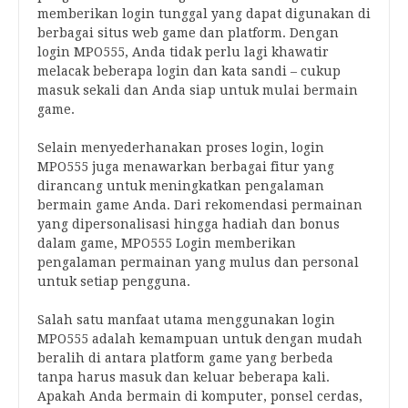
memberikan login tunggal yang dapat digunakan di
berbagai situs web game dan platform. Dengan
login MPO555, Anda tidak perlu lagi khawatir
melacak beberapa login dan kata sandi – cukup
masuk sekali dan Anda siap untuk mulai bermain
game.
Selain menyederhanakan proses login, login
MPO555 juga menawarkan berbagai fitur yang
dirancang untuk meningkatkan pengalaman
bermain game Anda. Dari rekomendasi permainan
yang dipersonalisasi hingga hadiah dan bonus
dalam game, MPO555 Login memberikan
pengalaman permainan yang mulus dan personal
untuk setiap pengguna.
Salah satu manfaat utama menggunakan login
MPO555 adalah kemampuan untuk dengan mudah
beralih di antara platform game yang berbeda
tanpa harus masuk dan keluar beberapa kali.
Apakah Anda bermain di komputer, ponsel cerdas,