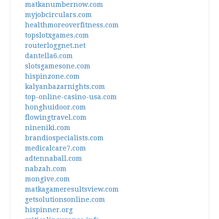
matkanumbernow.com
myjobcirculars.com
healthmoreoverfitness.com
topslotxgames.com
routerloggnet.net
dantella6.com
slotsgamesone.com
hispinzone.com
kalyanbazarnights.com
top-online-casino-usa.com
honghuidoor.com
flowingtravel.com
nineniki.com
brandiospecialists.com
medicalcare7.com
adtennaball.com
nabzah.com
mongive.com
matkagameresultsview.com
getsolutionsonline.com
hispinner.org