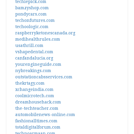
techiepick.com
bamzyshop.com
pondycars.com
techonfutures.com
techoologic.com
raspberryketonescanada.org
medihealthrules.com
usathrill.com
vshapedental.com
canfandalucia.org
yourengineguide.com
nybreakings.com
outstationcabsservices.com
thekrtagy.com
xchangeindia.com
coolmicrotech.com
dreamhousehack.com
the-techteacher.com
automobilenews-online.com
fashionalltimes.com
totaldigitalforum.com
technoarmaan.com