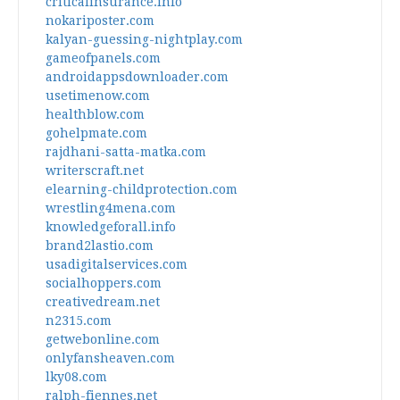
criticalinsurance.info
nokariposter.com
kalyan-guessing-nightplay.com
gameofpanels.com
androidappsdownloader.com
usetimenow.com
healthblow.com
gohelpmate.com
rajdhani-satta-matka.com
writerscraft.net
elearning-childprotection.com
wrestling4mena.com
knowledgeforall.info
brand2lastio.com
usadigitalservices.com
socialhoppers.com
creativedream.net
n2315.com
getwebonline.com
onlyfansheaven.com
lky08.com
ralph-fiennes.net