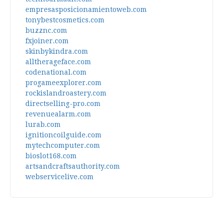
empresasposicionamientoweb.com
tonybestcosmetics.com
buzznc.com
fxjoiner.com
skinbykindra.com
alltherageface.com
codenational.com
progameexplorer.com
rockislandroastery.com
directselling-pro.com
revenuealarm.com
lurab.com
ignitioncoilguide.com
mytechcomputer.com
bioslot168.com
artsandcraftsauthority.com
webservicelive.com