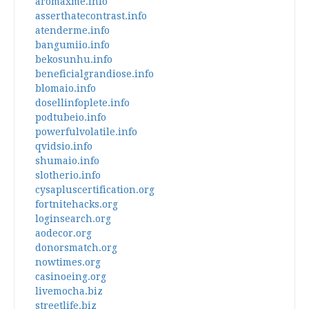
aromaxme.info
asserthatecontrast.info
atenderme.info
bangumiio.info
bekosunhu.info
beneficialgrandiose.info
blomaio.info
dosellinfoplete.info
podtubeio.info
powerfulvolatile.info
qvidsio.info
shumaio.info
slotherio.info
cysapluscertification.org
fortnitehacks.org
loginsearch.org
aodecor.org
donorsmatch.org
nowtimes.org
casinoeing.org
livemocha.biz
streetlife.biz