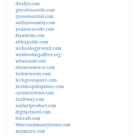
dnafyx.com
giocolenuvole.com
iyouessential.com
withloveamity.com
youlearncode.com
fxyatirim.com
abbuguide.com
technologyresult.com
webhostingoffers.org
whatszow.com
ehomeamerca.com
techintendo.com
techgreenpure.com
bestdropshipstore.com
cartelreviews.com
surfsway.com
nailartproduct.com
digitactseed.com
lvlcraft.com
90secondmoneyloans.com
xenmicro.com