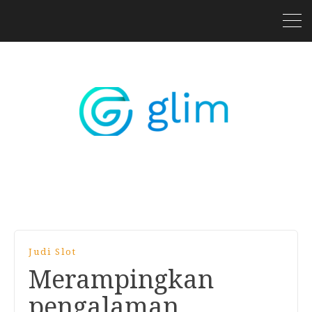
Judi Slot
Merampingkan
pengalaman