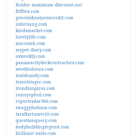
fielder-maximum-discount.net
fitfllex.com
genesisbusinesscredit.com
inforuang.com
kindsmarket.com
luvelylife.com
macramb.com
mypet-diary.com
oxweekly.com
panamacitydeckcontractors.com
westfashions.com
toolshandy.com
travelstager.com
trendinspires.com
rannyephul.com
reportradar360.com
swaggyfashion.com
taraftariumtv10.com
questionquery.com
bodybuildinglegend.com
brilliant-nails.com