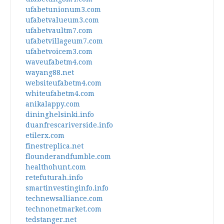
ufabetunionum3.com
ufabetvalueum3.com
ufabetvaultm7.com
ufabetvillageum7.com
ufabetvoicem3.com
waveufabetm4.com
wayang88.net
websiteufabetm4.com
whiteufabetm4.com
anikalappy.com
dininghelsinki.info
duanfrescariverside.info
etilerx.com
finestreplica.net
flounderandfumble.com
healthohunt.com
retefuturah.info
smartinvestinginfo.info
technewsalliance.com
technonetmarket.com
tedstanger.net