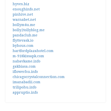
hyves.biz
enoughinfo.net
pinhive.net
warnabet.net
bollym4u.me
bolly2tollyblog.me
pandaclub.me
flyttevask.io
byhous.com
hartfordplazahotel.com
m-918kissapk.com
nabavkame.info
gakbiasa.com
iflowerhu.info
chicagocrystalconnection.com
imanabadii.com
trilipohu.info
appruptio.info