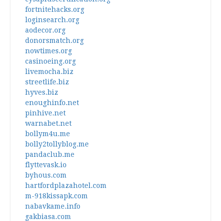
fortnitehacks.org
loginsearch.org
aodecor.org
donorsmatch.org
nowtimes.org
casinoeing.org
livemocha.biz
streetlife.biz
hyves.biz
enoughinfo.net
pinhive.net
warnabet.net
bollym4u.me
bolly2tollyblog.me
pandaclub.me
flyttevask.io
byhous.com
hartfordplazahotel.com
m-918kissapk.com
nabavkame.info
gakbiasa.com