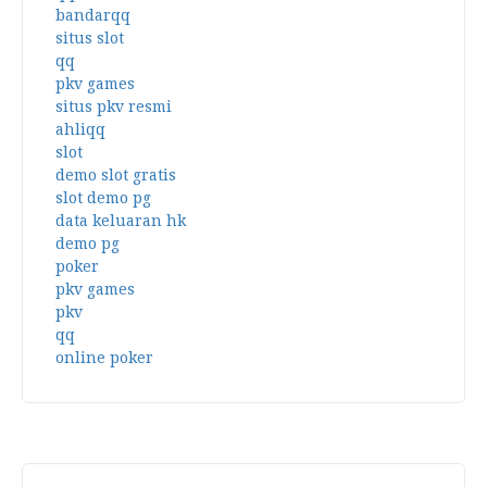
bandarqq
situs slot
qq
pkv games
situs pkv resmi
ahliqq
slot
demo slot gratis
slot demo pg
data keluaran hk
demo pg
poker
pkv games
pkv
qq
online poker