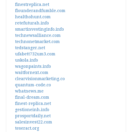
finestreplica.net
flounderandfumble.com
healthohunt.com
retefuturah.info
smartinvestinginfo.info
technewsalliance.com
technonetmarket.com
tedstanger.net
ufabett732um3.com
uskola.info
wagonpaints.info
waitfornext.com
clearvisionmarketing.co
quantum-code.co
whatnews.me
final-dream.com
finest-replica.net
gestioneinh.info
prosportdaily.net
salesinvest22.com
teseract.org