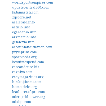
worldsportsempires.com
updatecentral360.com
katamastah.com
zqscore.net
aseleraio.info
asticio.info
egardenio.info
arxteamio.info
getalexio.info
accountaudittaxcon.com
prymprint.com
sportkeeda.org
besttimespend.com
careandcure.biz
cogniyo.com
easymagazines.org
hirfanjilasmi.com
hometricks.org
leathercraftpro.com
microgridpower.org
mixiqo.com