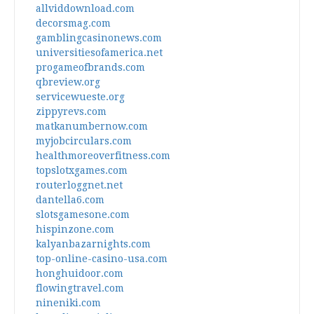
allviddownload.com
decorsmag.com
gamblingcasinonews.com
universitiesofamerica.net
progameofbrands.com
qbreview.org
servicewueste.org
zippyrevs.com
matkanumbernow.com
myjobcirculars.com
healthmoreoverfitness.com
topslotxgames.com
routerloggnet.net
dantella6.com
slotsgamesone.com
hispinzone.com
kalyanbazarnights.com
top-online-casino-usa.com
honghuidoor.com
flowingtravel.com
nineniki.com