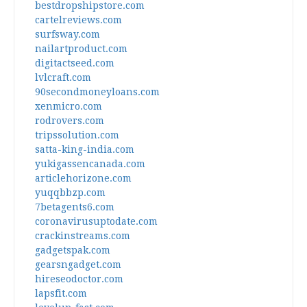
bestdropshipstore.com
cartelreviews.com
surfsway.com
nailartproduct.com
digitactseed.com
lvlcraft.com
90secondmoneyloans.com
xenmicro.com
rodrovers.com
tripssolution.com
satta-king-india.com
yukigassencanada.com
articlehorizone.com
yuqqbbzp.com
7betagents6.com
coronavirusuptodate.com
crackinstreams.com
gadgetspak.com
gearsngadget.com
hireseodoctor.com
lapsfit.com