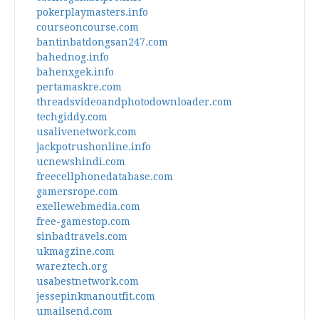
pokerplaymasters.info
courseoncourse.com
bantinbatdongsan247.com
bahednog.info
bahenxgek.info
pertamaskre.com
threadsvideoandphotodownloader.com
techgiddy.com
usalivenetwork.com
jackpotrushonline.info
ucnewshindi.com
freecellphonedatabase.com
gamersrope.com
exellewebmedia.com
free-gamestop.com
sinbadtravels.com
ukmagzine.com
wareztech.org
usabestnetwork.com
jessepinkmanoutfit.com
umailsend.com