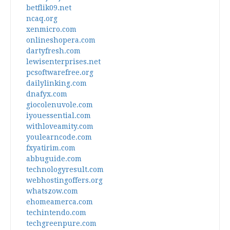
betflik09.net
ncaq.org
xenmicro.com
onlineshopera.com
dartyfresh.com
lewisenterprises.net
pcsoftwarefree.org
dailylinking.com
dnafyx.com
giocolenuvole.com
iyouessential.com
withloveamity.com
youlearncode.com
fxyatirim.com
abbuguide.com
technologyresult.com
webhostingoffers.org
whatszow.com
ehomeamerca.com
techintendo.com
techgreenpure.com