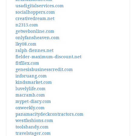
usadigitalservices.com
socialhoppers.com
creativedream.net
n2315.com
getwebonline.com
onlyfansheaven.com
lky08.com
ralph-fiennes.net
fielder-maximum-discount.net
fitfllex.com
genesisbusinesscredit.com
inforuang.com
kindsmarket.com
luvelylife.com
macramb.com
mypet-diary.com
oxweekly.com
panamacitydeckcontractors.com
westfashions.com
toolshandy.com
travelstager.com