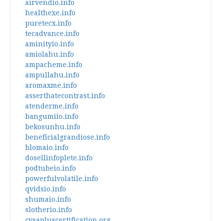
airvendio.info
healthexe.info
puretecx.info
tecadvance.info
aminityio.info
amiolahu.info
ampacheme.info
ampullahu.info
aromaxme.info
asserthatecontrast.info
atenderme.info
bangumiio.info
bekosunhu.info
beneficialgrandiose.info
blomaio.info
dosellinfoplete.info
podtubeio.info
powerfulvolatile.info
qvidsio.info
shumaio.info
slotherio.info
cysapluscertification.org