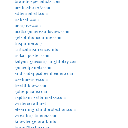
brandiospecialists.com
medicalcare7.com
adtennaball.com
nabzah.com
mongive.com
matkagameresultsview.com
getsolutionsonline.com
hispinner.org
criticalinsurance.info
nokariposter.com
kalyan-guessing-nightplay.com
gameofpanels.com
androidappsdownloader.com
usetimenow.com
healthblow.com
gohelpmate.com
rajdhani-satta-matka.com
writerscraft.net
elearning-childprotection.com
wrestling4mena.com
knowledgeforall.info
brand2lastio.com