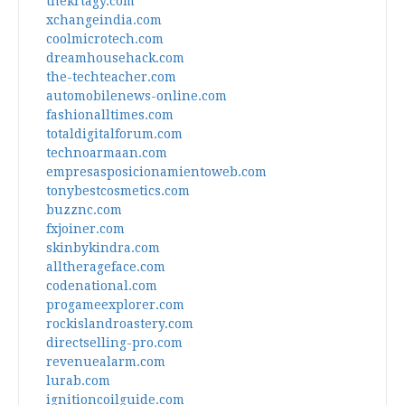
thekrtagy.com
xchangeindia.com
coolmicrotech.com
dreamhousehack.com
the-techteacher.com
automobilenews-online.com
fashionalltimes.com
totaldigitalforum.com
technoarmaan.com
empresasposicionamientoweb.com
tonybestcosmetics.com
buzznc.com
fxjoiner.com
skinbykindra.com
alltherageface.com
codenational.com
progameexplorer.com
rockislandroastery.com
directselling-pro.com
revenuealarm.com
lurab.com
ignitioncoilguide.com