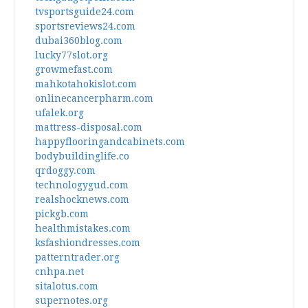
tvsportsguide24.com
sportsreviews24.com
dubai360blog.com
lucky77slot.org
growmefast.com
mahkotahokislot.com
onlinecancerpharm.com
ufalek.org
mattress-disposal.com
happyflooringandcabinets.com
bodybuildinglife.co
qrdoggy.com
technologygud.com
realshocknews.com
pickgb.com
healthmistakes.com
ksfashiondresses.com
patterntrader.org
cnhpa.net
sitalotus.com
supernotes.org