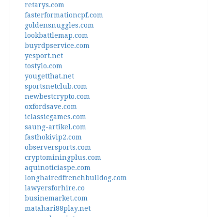
retarys.com
fasterformationcpf.com
goldensnuggles.com
lookbattlemap.com
buyrdpservice.com
yesport.net
tostylo.com
yougetthat.net
sportsnetclub.com
newbestcrypto.com
oxfordsave.com
iclassicgames.com
saung-artikel.com
fasthokivip2.com
observersports.com
cryptominingplus.com
aquinoticiaspe.com
longhairedfrenchbulldog.com
lawyersforhire.co
businemarket.com
matahari88play.net