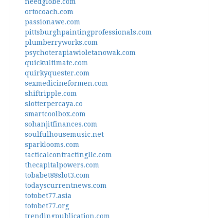
needglobe.com
ortocoach.com
passionawe.com
pittsburghpaintingprofessionals.com
plumberryworks.com
psychoterapiawioletanowak.com
quickultimate.com
quirkyquester.com
sexmedicineformen.com
shiftripple.com
slotterpercaya.co
smartcoolbox.com
sohanjitfinances.com
soulfulhousemusic.net
sparklooms.com
tacticalcontractingllc.com
thecapitalpowers.com
tobabet88slot3.com
todayscurrentnews.com
totobet77.asia
totobet77.org
trendingpublication.com