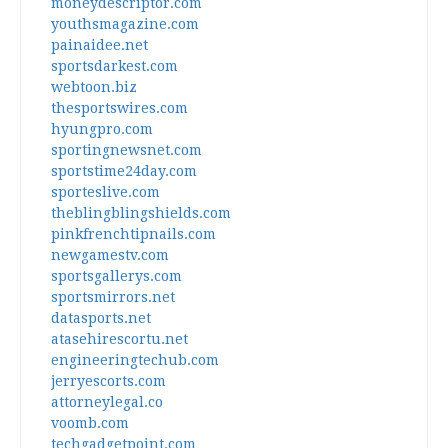
moneydescriptor.com
youthsmagazine.com
painaidee.net
sportsdarkest.com
webtoon.biz
thesportswires.com
hyungpro.com
sportingnewsnet.com
sportstime24day.com
sporteslive.com
theblingblingshields.com
pinkfrenchtipnails.com
newgamestv.com
sportsgallerys.com
sportsmirrors.net
datasports.net
atasehirescortu.net
engineeringtechub.com
jerryescorts.com
attorneylegal.co
voomb.com
techgadgetpoint.com