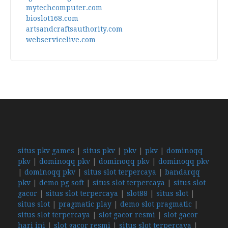
mytechcomputer.com
bioslot168.com
artsandcraftsauthority.com
webservicelive.com
situs pkv games
|
situs pkv
|
pkv
|
pkv
|
dominoqq
pkv
|
dominoqq pkv
|
dominoqq pkv
|
dominoqq pkv
|
dominoqq pkv
|
situs slot terpercaya
|
bandarqq
pkv
|
demo pg soft
|
situs slot terpercaya
|
situs slot
gacor
|
situs slot terpercaya
|
slot88
|
situs slot
|
situs slot
|
pragmatic play
|
demo slot pragmatic
|
situs slot terpercaya
|
slot gacor resmi
|
slot gacor
hari ini
|
slot gacor resmi
|
situs slot terpercaya
|