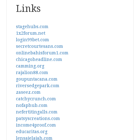
Links
stagehubs.com
1x2forum.net
login99bet.com
secretcourtesans.com
onlinebahisforum1.com
chicagoheadline.com
camming.org
rajalion88.com
goupuntacana.com
riversedgepark.com
zaseez.com
catchycrunch.com
nofaphub.com
nefertitingalls.com
patsyscreations.com
income4proof.com
educaritas.org
lensajelajah.com