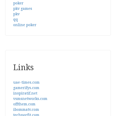
poker
pkv games
pkv
qq
online poker
Links
uae-times.com
gamerifys.com
inspiratif.net
vsmsnetworks.com
offthem.com
ibommatv.com
techporfit.com