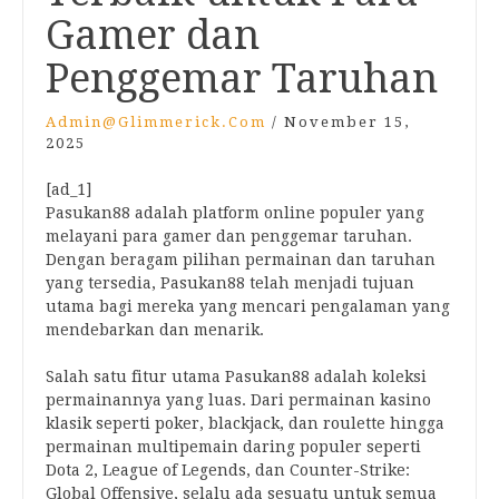
Gamer dan
Penggemar Taruhan
Admin@glimmerick.com
/
November 15,
2025
[ad_1]
Pasukan88 adalah platform online populer yang
melayani para gamer dan penggemar taruhan.
Dengan beragam pilihan permainan dan taruhan
yang tersedia, Pasukan88 telah menjadi tujuan
utama bagi mereka yang mencari pengalaman yang
mendebarkan dan menarik.
Salah satu fitur utama Pasukan88 adalah koleksi
permainannya yang luas. Dari permainan kasino
klasik seperti poker, blackjack, dan roulette hingga
permainan multipemain daring populer seperti
Dota 2, League of Legends, dan Counter-Strike:
Global Offensive, selalu ada sesuatu untuk semua