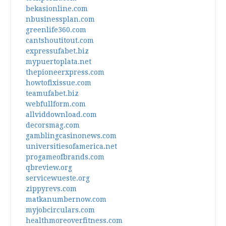
bekasionline.com
nbusinessplan.com
greenlife360.com
cantshoutitout.com
expressufabet.biz
mypuertoplata.net
thepioneerxpress.com
howtofixissue.com
teamufabet.biz
webfullform.com
allviddownload.com
decorsmag.com
gamblingcasinonews.com
universitiesofamerica.net
progameofbrands.com
qbreview.org
servicewueste.org
zippyrevs.com
matkanumbernow.com
myjobcirculars.com
healthmoreoverfitness.com