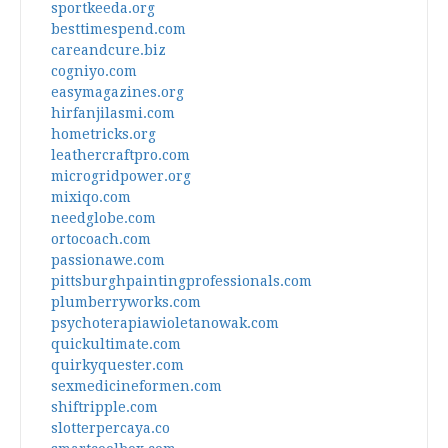
sportkeeda.org
besttimespend.com
careandcure.biz
cogniyo.com
easymagazines.org
hirfanjilasmi.com
hometricks.org
leathercraftpro.com
microgridpower.org
mixiqo.com
needglobe.com
ortocoach.com
passionawe.com
pittsburghpaintingprofessionals.com
plumberryworks.com
psychoterapiawioletanowak.com
quickultimate.com
quirkyquester.com
sexmedicineformen.com
shiftripple.com
slotterpercaya.co