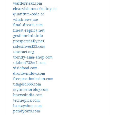
waitfornext.com
clearvisionmarketing.co
quantum-code.co
whatnews.me
final-dream.com
finest-replica.net
gestioneinh.info
prosportdaily.net
salesinvest22.com
teseract.org
trendy-ama-shop.com
ufabett732m7.com
visiofood.com
droidwindow.com
freeprsubmission.com
ufagold666.com
myinteriorblog.com
bnewsindia.com
techiepick.com
bamzyshop.com
pondycars.com