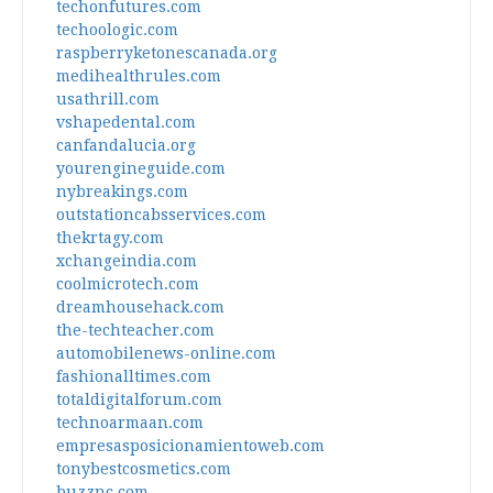
techonfutures.com
techoologic.com
raspberryketonescanada.org
medihealthrules.com
usathrill.com
vshapedental.com
canfandalucia.org
yourengineguide.com
nybreakings.com
outstationcabsservices.com
thekrtagy.com
xchangeindia.com
coolmicrotech.com
dreamhousehack.com
the-techteacher.com
automobilenews-online.com
fashionalltimes.com
totaldigitalforum.com
technoarmaan.com
empresasposicionamientoweb.com
tonybestcosmetics.com
buzznc.com