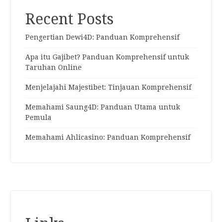
Recent Posts
Pengertian Dewi4D: Panduan Komprehensif
Apa itu Gajibet? Panduan Komprehensif untuk
Taruhan Online
Menjelajahi Majestibet: Tinjauan Komprehensif
Memahami Saung4D: Panduan Utama untuk
Pemula
Memahami Ahlicasino: Panduan Komprehensif