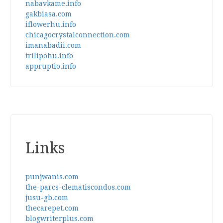
nabavkame.info
gakbiasa.com
iflowerhu.info
chicagocrystalconnection.com
imanabadii.com
trilipohu.info
appruptio.info
Links
punjwanis.com
the-parcs-clematiscondos.com
jusu-gb.com
thecarepet.com
blogwriterplus.com