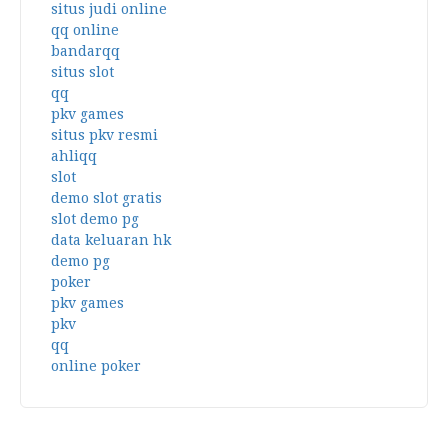
situs judi online
qq online
bandarqq
situs slot
qq
pkv games
situs pkv resmi
ahliqq
slot
demo slot gratis
slot demo pg
data keluaran hk
demo pg
poker
pkv games
pkv
qq
online poker