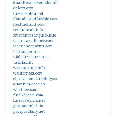
duanfrescariverside.info
etilerx.com
finestreplica.net
flounderandfumble.com
healthohunt.com
retefuturah.info
smartinvestinginfo.info
technewsalliance.com
technonetmarket.com
tedstanger.net
ufabett732um3.com
uskola.info
wagonpaints.info
waitfornext.com
clearvisionmarketing.co
quantum-code.co
whatnews.me
final-dream.com
finest-replica.net
gestioneinh.info
prosportdaily.net