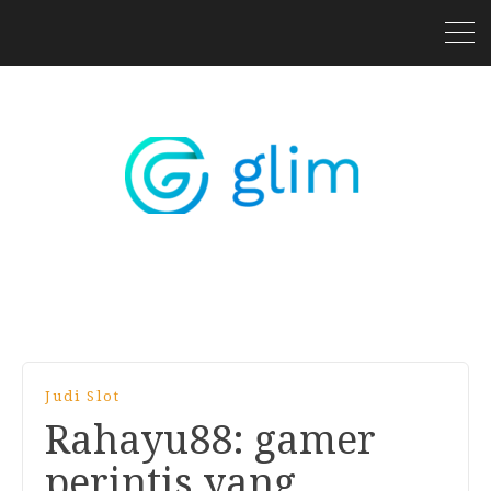
Judi Slot
Rahayu88: gamer
perintis yang