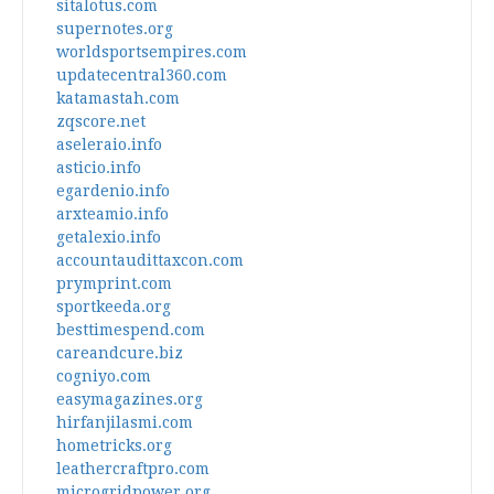
sitalotus.com
supernotes.org
worldsportsempires.com
updatecentral360.com
katamastah.com
zqscore.net
aseleraio.info
asticio.info
egardenio.info
arxteamio.info
getalexio.info
accountaudittaxcon.com
prymprint.com
sportkeeda.org
besttimespend.com
careandcure.biz
cogniyo.com
easymagazines.org
hirfanjilasmi.com
hometricks.org
leathercraftpro.com
microgridpower.org