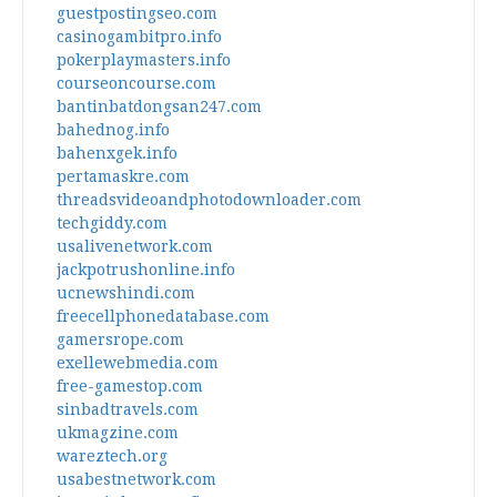
guestpostingseo.com
casinogambitpro.info
pokerplaymasters.info
courseoncourse.com
bantinbatdongsan247.com
bahednog.info
bahenxgek.info
pertamaskre.com
threadsvideoandphotodownloader.com
techgiddy.com
usalivenetwork.com
jackpotrushonline.info
ucnewshindi.com
freecellphonedatabase.com
gamersrope.com
exellewebmedia.com
free-gamestop.com
sinbadtravels.com
ukmagzine.com
wareztech.org
usabestnetwork.com