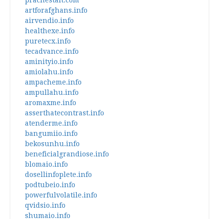
prachestait.com
artforafghans.info
airvendio.info
healthexe.info
puretecx.info
tecadvance.info
aminityio.info
amiolahu.info
ampacheme.info
ampullahu.info
aromaxme.info
asserthatecontrast.info
atenderme.info
bangumiio.info
bekosunhu.info
beneficialgrandiose.info
blomaio.info
dosellinfoplete.info
podtubeio.info
powerfulvolatile.info
qvidsio.info
shumaio.info