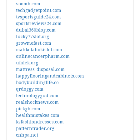
voomb.com
techgadgetpoint.com
tvsportsguide24.com
sportsreviews24.com
dubai360blog.com
lucky77slot.org
growmefast.com
mahkotahokislot.com
onlinecancerpharm.com
ufalek.org
mattress-disposal.com
happyflooringandcabinets.com
bodybuildinglife.co
qrdoggy.com
technologygud.com
realshocknews.com
pickgb.com
healthmistakes.com
ksfashiondresses.com
patterntrader.org
cnhpa.net