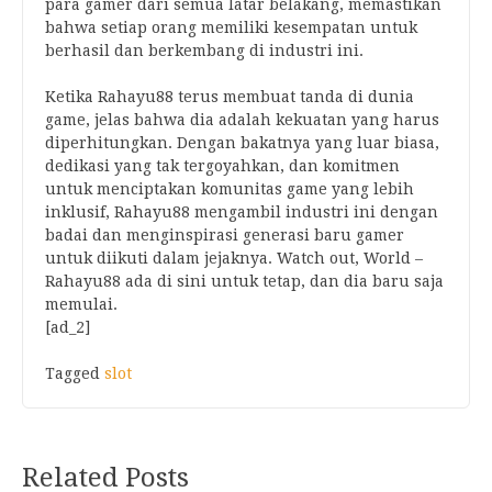
para gamer dari semua latar belakang, memastikan
bahwa setiap orang memiliki kesempatan untuk
berhasil dan berkembang di industri ini.
Ketika Rahayu88 terus membuat tanda di dunia
game, jelas bahwa dia adalah kekuatan yang harus
diperhitungkan. Dengan bakatnya yang luar biasa,
dedikasi yang tak tergoyahkan, dan komitmen
untuk menciptakan komunitas game yang lebih
inklusif, Rahayu88 mengambil industri ini dengan
badai dan menginspirasi generasi baru gamer
untuk diikuti dalam jejaknya. Watch out, World –
Rahayu88 ada di sini untuk tetap, dan dia baru saja
memulai.
[ad_2]
Tagged
slot
Post
Related Posts