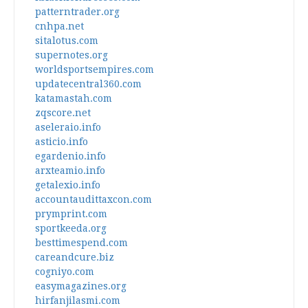
patterntrader.org
cnhpa.net
sitalotus.com
supernotes.org
worldsportsempires.com
updatecentral360.com
katamastah.com
zqscore.net
aseleraio.info
asticio.info
egardenio.info
arxteamio.info
getalexio.info
accountaudittaxcon.com
prymprint.com
sportkeeda.org
besttimespend.com
careandcure.biz
cogniyo.com
easymagazines.org
hirfanjilasmi.com