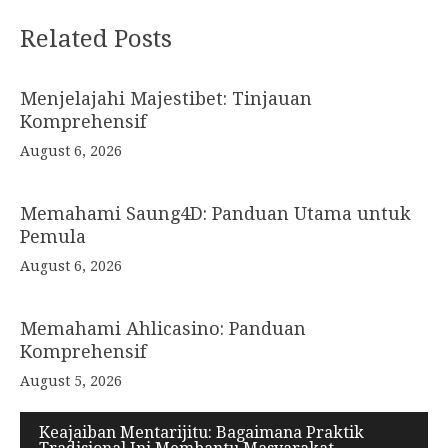
Post
Related Posts
navigation
Menjelajahi Majestibet: Tinjauan
Komprehensif
August 6, 2026
Memahami Saung4D: Panduan Utama untuk
Pemula
August 6, 2026
Memahami Ahlicasino: Panduan
Komprehensif
August 5, 2026
Keajaiban Mentarijitu: Bagaimana Praktik