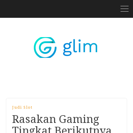
Judi Slot
Rasakan Gaming
Tingkat Berikutnya