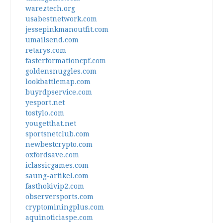
wareztech.org
usabestnetwork.com
jessepinkmanoutfit.com
umailsend.com
retarys.com
fasterformationcpf.com
goldensnuggles.com
lookbattlemap.com
buyrdpservice.com
yesport.net
tostylo.com
yougetthat.net
sportsnetclub.com
newbestcrypto.com
oxfordsave.com
iclassicgames.com
saung-artikel.com
fasthokivip2.com
observersports.com
cryptominingplus.com
aquinoticiaspe.com