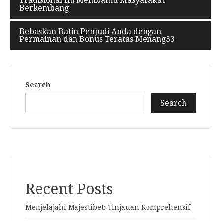
Tradisional Ini Membantu Masyarakat
Berkembang
Bebaskan Batin Penjudi Anda dengan
Permainan dan Bonus Teratas Menang33
Search
Search
Recent Posts
Menjelajahi Majestibet: Tinjauan Komprehensif