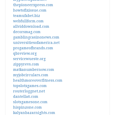
thepioneerxpress.com
howtofixissue.com
teamufabet.biz
webfullform.com
allviddownload.com
decorsmag.com
gamblingcasinonews.com
universitiesofamerica.net
progameofbrands.com
qbreview.org
servicewueste.org
zippyrevs.com
matkanumbernow.com
myjobcirculars.com
healthmoreoverfitness.com
topslotxgames.com
routerloggnet.net
dantella6.com
slotsgamesone.com
hispinzone.com
kalyanbazarnights.com