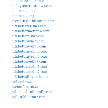
tobabet88slot3.com
todayscurrentnews.com
totobet77.asia
totobet77.org
trendingpublication.com
ufabettererum3.com
ufabettermentm4.com
ufabettersum7.com
ufabettinwm7.com
ufabettinwum3.com
ufabetunitedm3.com
ufabetunitedm7.com
ufabetuskedm7.com
ufabetutoredm3.com
ufabetutoredm7.com
ufabetvalleyum3.com
veloxview.com
westufabetm3.com
whiskeybrothersllc.com
wildufabetum7.com