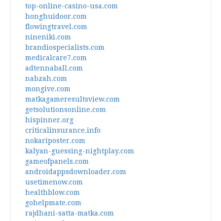
top-online-casino-usa.com
honghuidoor.com
flowingtravel.com
nineniki.com
brandiospecialists.com
medicalcare7.com
adtennaball.com
nabzah.com
mongive.com
matkagameresultsview.com
getsolutionsonline.com
hispinner.org
criticalinsurance.info
nokariposter.com
kalyan-guessing-nightplay.com
gameofpanels.com
androidappsdownloader.com
usetimenow.com
healthblow.com
gohelpmate.com
rajdhani-satta-matka.com