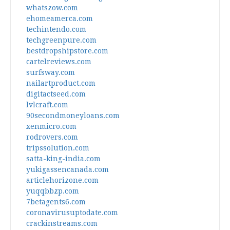
whatszow.com
ehomeamerca.com
techintendo.com
techgreenpure.com
bestdropshipstore.com
cartelreviews.com
surfsway.com
nailartproduct.com
digitactseed.com
lvlcraft.com
90secondmoneyloans.com
xenmicro.com
rodrovers.com
tripssolution.com
satta-king-india.com
yukigassencanada.com
articlehorizone.com
yuqqbbzp.com
7betagents6.com
coronavirusuptodate.com
crackinstreams.com