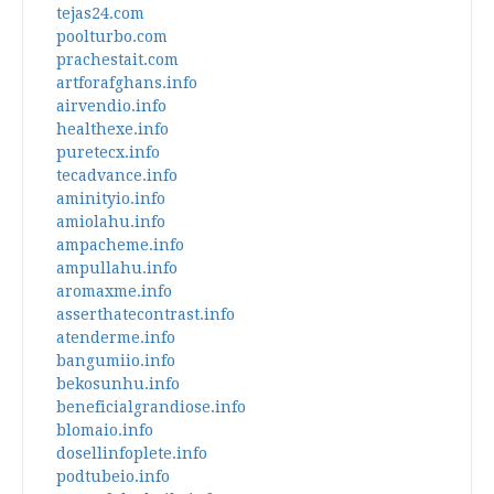
tejas24.com
poolturbo.com
prachestait.com
artforafghans.info
airvendio.info
healthexe.info
puretecx.info
tecadvance.info
aminityio.info
amiolahu.info
ampacheme.info
ampullahu.info
aromaxme.info
asserthatecontrast.info
atenderme.info
bangumiio.info
bekosunhu.info
beneficialgrandiose.info
blomaio.info
dosellinfoplete.info
podtubeio.info