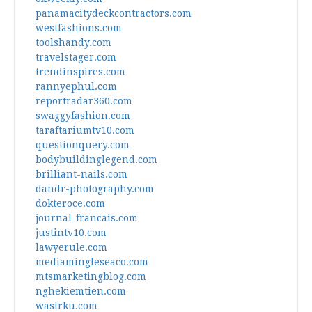
panamacitydeckcontractors.com
westfashions.com
toolshandy.com
travelstager.com
trendinspires.com
rannyephul.com
reportradar360.com
swaggyfashion.com
taraftariumtv10.com
questionquery.com
bodybuildinglegend.com
brilliant-nails.com
dandr-photography.com
dokteroce.com
journal-francais.com
justintv10.com
lawyerule.com
mediamingleseaco.com
mtsmarketingblog.com
nghekiemtien.com
wasirku.com