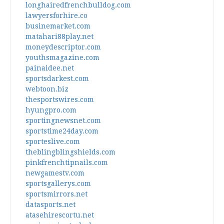
longhairedfrenchbulldog.com
lawyersforhire.co
businemarket.com
matahari88play.net
moneydescriptor.com
youthsmagazine.com
painaidee.net
sportsdarkest.com
webtoon.biz
thesportswires.com
hyungpro.com
sportingnewsnet.com
sportstime24day.com
sporteslive.com
theblingblingshields.com
pinkfrenchtipnails.com
newgamestv.com
sportsgallerys.com
sportsmirrors.net
datasports.net
atasehirescortu.net