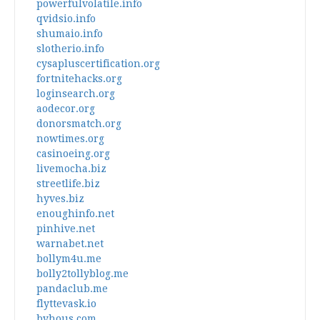
powerfulvolatile.info
qvidsio.info
shumaio.info
slotherio.info
cysapluscertification.org
fortnitehacks.org
loginsearch.org
aodecor.org
donorsmatch.org
nowtimes.org
casinoeing.org
livemocha.biz
streetlife.biz
hyves.biz
enoughinfo.net
pinhive.net
warnabet.net
bollym4u.me
bolly2tollyblog.me
pandaclub.me
flyttevask.io
byhous.com