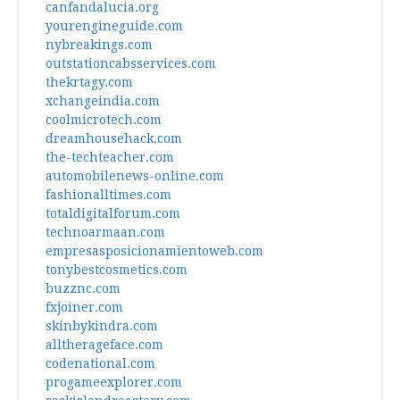
canfandalucia.org
yourengineguide.com
nybreakings.com
outstationcabsservices.com
thekrtagy.com
xchangeindia.com
coolmicrotech.com
dreamhousehack.com
the-techteacher.com
automobilenews-online.com
fashionalltimes.com
totaldigitalforum.com
technoarmaan.com
empresasposicionamientoweb.com
tonybestcosmetics.com
buzznc.com
fxjoiner.com
skinbykindra.com
alltherageface.com
codenational.com
progameexplorer.com