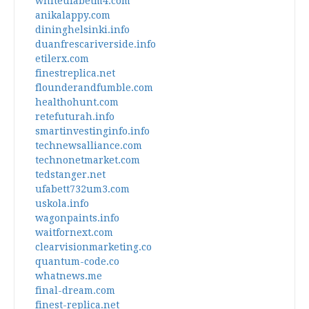
whiteufabetm4.com
anikalappy.com
dininghelsinki.info
duanfrescariverside.info
etilerx.com
finestreplica.net
flounderandfumble.com
healthohunt.com
retefuturah.info
smartinvestinginfo.info
technewsalliance.com
technonetmarket.com
tedstanger.net
ufabett732um3.com
uskola.info
wagonpaints.info
waitfornext.com
clearvisionmarketing.co
quantum-code.co
whatnews.me
final-dream.com
finest-replica.net