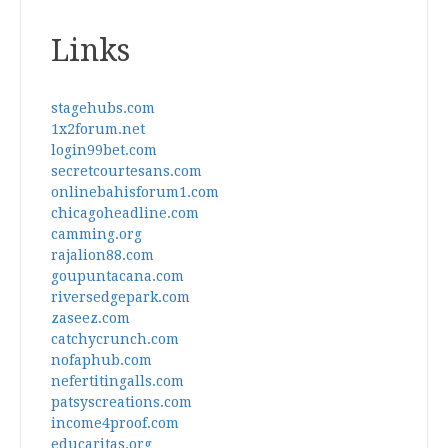
Links
stagehubs.com
1x2forum.net
login99bet.com
secretcourtesans.com
onlinebahisforum1.com
chicagoheadline.com
camming.org
rajalion88.com
goupuntacana.com
riversedgepark.com
zaseez.com
catchycrunch.com
nofaphub.com
nefertitingalls.com
patsyscreations.com
income4proof.com
educaritas.org