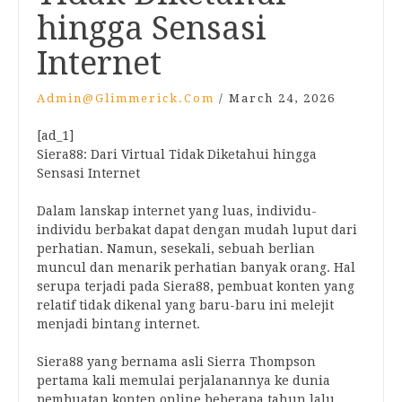
hingga Sensasi
Internet
Admin@glimmerick.com
/
March 24, 2026
[ad_1]
Siera88: Dari Virtual Tidak Diketahui hingga
Sensasi Internet
Dalam lanskap internet yang luas, individu-
individu berbakat dapat dengan mudah luput dari
perhatian. Namun, sesekali, sebuah berlian
muncul dan menarik perhatian banyak orang. Hal
serupa terjadi pada Siera88, pembuat konten yang
relatif tidak dikenal yang baru-baru ini melejit
menjadi bintang internet.
Siera88 yang bernama asli Sierra Thompson
pertama kali memulai perjalanannya ke dunia
pembuatan konten online beberapa tahun lalu.