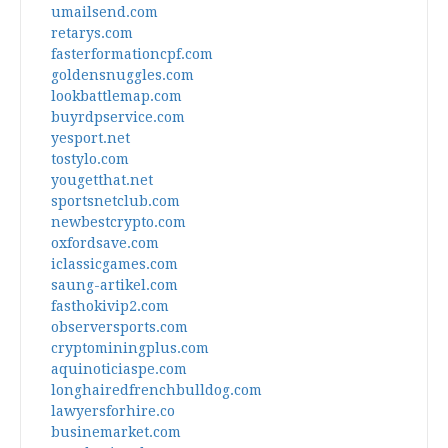
umailsend.com
retarys.com
fasterformationcpf.com
goldensnuggles.com
lookbattlemap.com
buyrdpservice.com
yesport.net
tostylo.com
yougetthat.net
sportsnetclub.com
newbestcrypto.com
oxfordsave.com
iclassicgames.com
saung-artikel.com
fasthokivip2.com
observersports.com
cryptominingplus.com
aquinoticiaspe.com
longhairedfrenchbulldog.com
lawyersforhire.co
businemarket.com