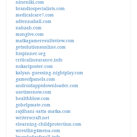
nineniki.com
brandiospecialists.com
medicalcare7.com
adtennaball.com
nabzah.com
mongive.com
matkagameresultsview.com
getsolutionsonline.com
hispinner.org
criticalinsurance.info
nokariposter.com
kalyan-guessing-nightplay.com
gameofpanels.com
androidappsdownloader.com
usetimenow.com
healthblow.com
gohelpmate.com
rajdhani-satta-matka.com
writerscraft.net
elearning-childprotection.com
wrestling4mena.com