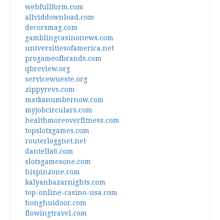
webfullform.com
allviddownload.com
decorsmag.com
gamblingcasinonews.com
universitiesofamerica.net
progameofbrands.com
qbreview.org
servicewueste.org
zippyrevs.com
matkanumbernow.com
myjobcirculars.com
healthmoreoverfitness.com
topslotxgames.com
routerloggnet.net
dantella6.com
slotsgamesone.com
hispinzone.com
kalyanbazarnights.com
top-online-casino-usa.com
honghuidoor.com
flowingtravel.com