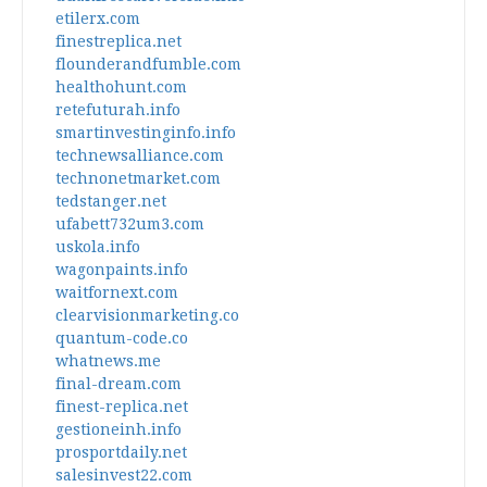
etilerx.com
finestreplica.net
flounderandfumble.com
healthohunt.com
retefuturah.info
smartinvestinginfo.info
technewsalliance.com
technonetmarket.com
tedstanger.net
ufabett732um3.com
uskola.info
wagonpaints.info
waitfornext.com
clearvisionmarketing.co
quantum-code.co
whatnews.me
final-dream.com
finest-replica.net
gestioneinh.info
prosportdaily.net
salesinvest22.com