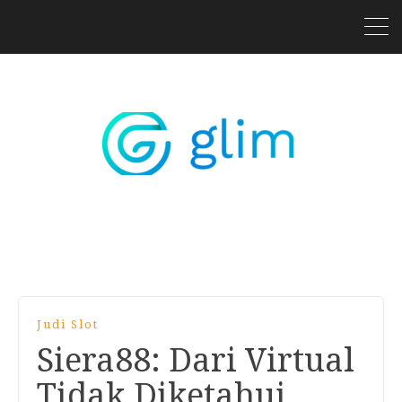
Judi Slot
Siera88: Dari Virtual
Tidak Diketahui