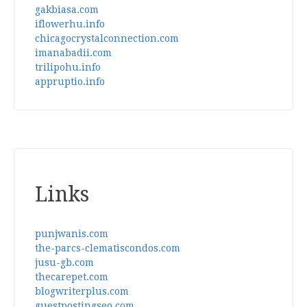
gakbiasa.com
iflowerhu.info
chicagocrystalconnection.com
imanabadii.com
trilipohu.info
appruptio.info
Links
punjwanis.com
the-parcs-clematiscondos.com
jusu-gb.com
thecarepet.com
blogwriterplus.com
guestpostingseo.com