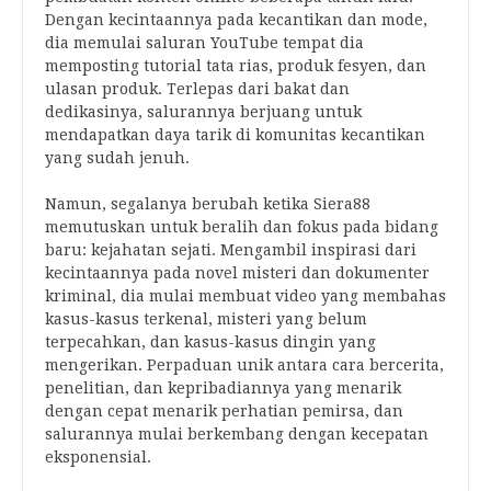
Dengan kecintaannya pada kecantikan dan mode,
dia memulai saluran YouTube tempat dia
memposting tutorial tata rias, produk fesyen, dan
ulasan produk. Terlepas dari bakat dan
dedikasinya, salurannya berjuang untuk
mendapatkan daya tarik di komunitas kecantikan
yang sudah jenuh.
Namun, segalanya berubah ketika Siera88
memutuskan untuk beralih dan fokus pada bidang
baru: kejahatan sejati. Mengambil inspirasi dari
kecintaannya pada novel misteri dan dokumenter
kriminal, dia mulai membuat video yang membahas
kasus-kasus terkenal, misteri yang belum
terpecahkan, dan kasus-kasus dingin yang
mengerikan. Perpaduan unik antara cara bercerita,
penelitian, dan kepribadiannya yang menarik
dengan cepat menarik perhatian pemirsa, dan
salurannya mulai berkembang dengan kecepatan
eksponensial.