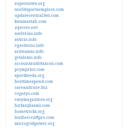
supernotes.org
worldsportsempires.com
updatecentral360.com
katamastah.com
zqscore.net
aseleraio.info
asticio.info
egardenio.info
arxteamio.info
getalexio.info
accountaudittaxcon.com
prymprint.com
sportkeeda.org
besttimespend.com
careandcure.biz
cogniyo.com
easymagazines.org
hirfanjilasmi.com
hometricks.org
leathercraftpro.com
microgridpower.org