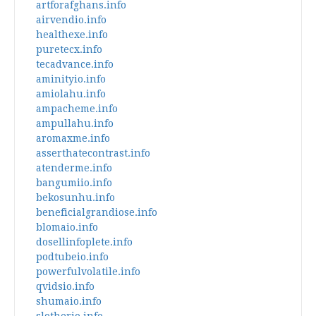
artforafghans.info
airvendio.info
healthexe.info
puretecx.info
tecadvance.info
aminityio.info
amiolahu.info
ampacheme.info
ampullahu.info
aromaxme.info
asserthatecontrast.info
atenderme.info
bangumiio.info
bekosunhu.info
beneficialgrandiose.info
blomaio.info
dosellinfoplete.info
podtubeio.info
powerfulvolatile.info
qvidsio.info
shumaio.info