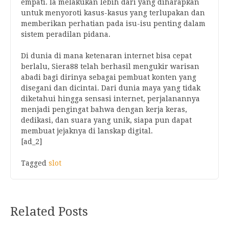
empati. Ia melakukan lebih dari yang diharapkan
untuk menyoroti kasus-kasus yang terlupakan dan
memberikan perhatian pada isu-isu penting dalam
sistem peradilan pidana.
Di dunia di mana ketenaran internet bisa cepat
berlalu, Siera88 telah berhasil mengukir warisan
abadi bagi dirinya sebagai pembuat konten yang
disegani dan dicintai. Dari dunia maya yang tidak
diketahui hingga sensasi internet, perjalanannya
menjadi pengingat bahwa dengan kerja keras,
dedikasi, dan suara yang unik, siapa pun dapat
membuat jejaknya di lanskap digital.
[ad_2]
Tagged
slot
Post
Related Posts