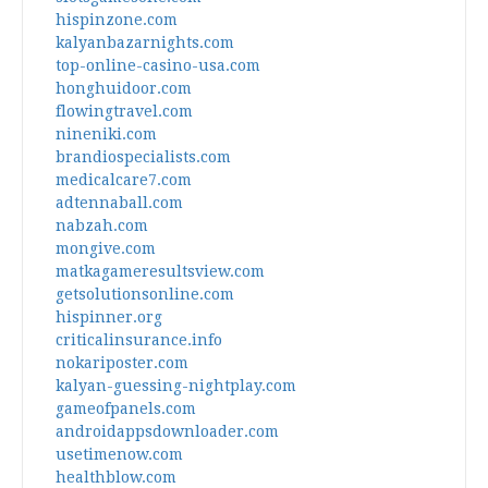
hispinzone.com
kalyanbazarnights.com
top-online-casino-usa.com
honghuidoor.com
flowingtravel.com
nineniki.com
brandiospecialists.com
medicalcare7.com
adtennaball.com
nabzah.com
mongive.com
matkagameresultsview.com
getsolutionsonline.com
hispinner.org
criticalinsurance.info
nokariposter.com
kalyan-guessing-nightplay.com
gameofpanels.com
androidappsdownloader.com
usetimenow.com
healthblow.com