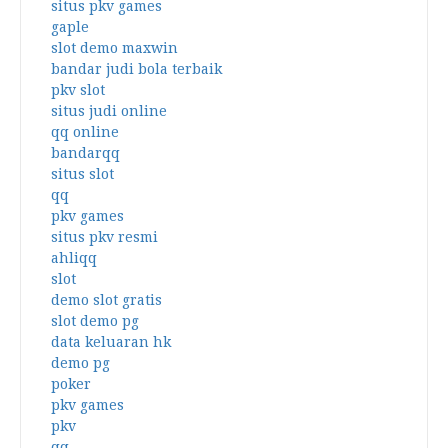
situs pkv games
gaple
slot demo maxwin
bandar judi bola terbaik
pkv slot
situs judi online
qq online
bandarqq
situs slot
qq
pkv games
situs pkv resmi
ahliqq
slot
demo slot gratis
slot demo pg
data keluaran hk
demo pg
poker
pkv games
pkv
qq