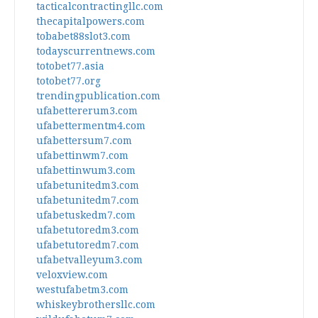
tacticalcontractingllc.com
thecapitalpowers.com
tobabet88slot3.com
todayscurrentnews.com
totobet77.asia
totobet77.org
trendingpublication.com
ufabettererum3.com
ufabettermentm4.com
ufabettersum7.com
ufabettinwm7.com
ufabettinwum3.com
ufabetunitedm3.com
ufabetunitedm7.com
ufabetuskedm7.com
ufabetutoredm3.com
ufabetutoredm7.com
ufabetvalleyum3.com
veloxview.com
westufabetm3.com
whiskeybrothersllc.com