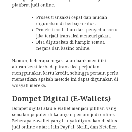
platform judi online.
Proses transaksi cepat dan mudah
digunakan di berbagai situs.
Proteksi tambahan dari penyedia kartu
jika terjadi transaksi mencurigakan.
Bisa digunakan di hampir semua
negara dan kasino online.
Namun, beberapa negara atau bank memiliki
aturan ketat terhadap transaksi perjudian
menggunakan kartu kredit, sehingga pemain perlu
memastikan apakah metode ini dapat digunakan di
wilayah mereka.
Dompet Digital (E-Wallets)
Dompet digital atau e-wallet menjadi pilihan yang
semakin populer di kalangan pemain judi online.
Beberapa e-wallet yang banyak digunakan di situs
judi online antara lain PayPal, Skrill, dan Neteller.