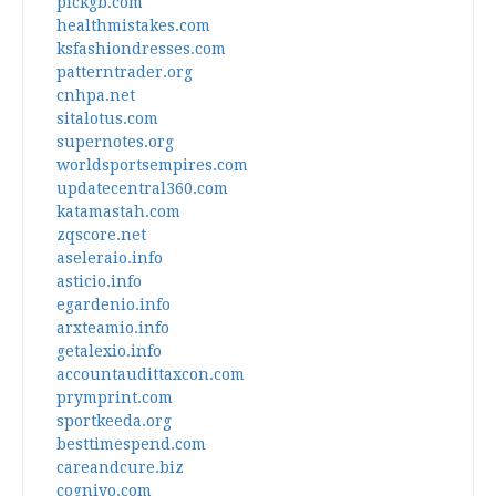
pickgb.com
healthmistakes.com
ksfashiondresses.com
patterntrader.org
cnhpa.net
sitalotus.com
supernotes.org
worldsportsempires.com
updatecentral360.com
katamastah.com
zqscore.net
aseleraio.info
asticio.info
egardenio.info
arxteamio.info
getalexio.info
accountaudittaxcon.com
prymprint.com
sportkeeda.org
besttimespend.com
careandcure.biz
cogniyo.com