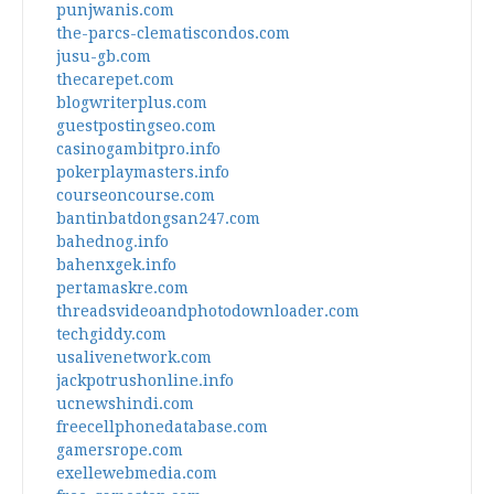
punjwanis.com
the-parcs-clematiscondos.com
jusu-gb.com
thecarepet.com
blogwriterplus.com
guestpostingseo.com
casinogambitpro.info
pokerplaymasters.info
courseoncourse.com
bantinbatdongsan247.com
bahednog.info
bahenxgek.info
pertamaskre.com
threadsvideoandphotodownloader.com
techgiddy.com
usalivenetwork.com
jackpotrushonline.info
ucnewshindi.com
freecellphonedatabase.com
gamersrope.com
exellewebmedia.com