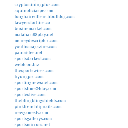
cryptominingplus.com
aquinoticiaspe.com
longhairedfrenchbulldog.com
lawyersforhire.co
businemarket.com
matahari88play.net
moneydescriptor.com
youthsmagazine.com
painaidee.net
sportsdarkest.com
webtoon.biz
thesportswires.com
hyungpro.com
sportingnewsnet.com
sportstime24day.com
sporteslive.com
theblingblingshields.com
pinkfrenchtipnails.com
newgamestv.com
sportsgallerys.com
sportsmirrors.net