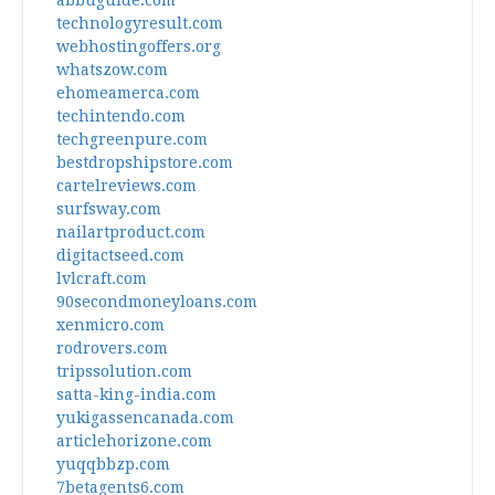
abbuguide.com
technologyresult.com
webhostingoffers.org
whatszow.com
ehomeamerca.com
techintendo.com
techgreenpure.com
bestdropshipstore.com
cartelreviews.com
surfsway.com
nailartproduct.com
digitactseed.com
lvlcraft.com
90secondmoneyloans.com
xenmicro.com
rodrovers.com
tripssolution.com
satta-king-india.com
yukigassencanada.com
articlehorizone.com
yuqqbbzp.com
7betagents6.com