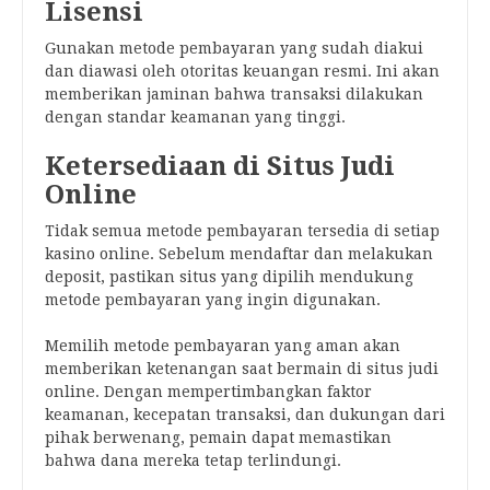
Lisensi
Gunakan metode pembayaran yang sudah diakui
dan diawasi oleh otoritas keuangan resmi. Ini akan
memberikan jaminan bahwa transaksi dilakukan
dengan standar keamanan yang tinggi.
Ketersediaan di Situs Judi
Online
Tidak semua metode pembayaran tersedia di setiap
kasino online. Sebelum mendaftar dan melakukan
deposit, pastikan situs yang dipilih mendukung
metode pembayaran yang ingin digunakan.
Memilih metode pembayaran yang aman akan
memberikan ketenangan saat bermain di situs judi
online. Dengan mempertimbangkan faktor
keamanan, kecepatan transaksi, dan dukungan dari
pihak berwenang, pemain dapat memastikan
bahwa dana mereka tetap terlindungi.