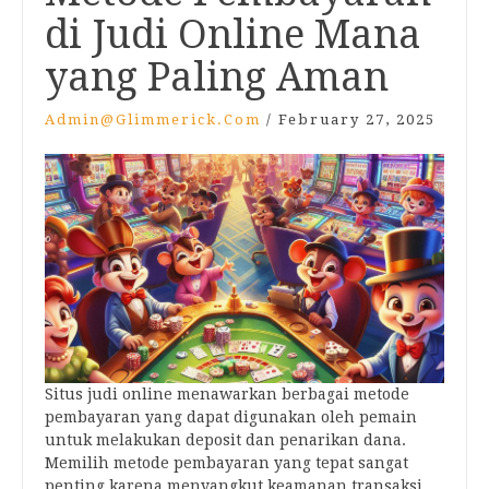
di Judi Online Mana
yang Paling Aman
Admin@glimmerick.com
/
February 27, 2025
Situs judi online menawarkan berbagai metode
pembayaran yang dapat digunakan oleh pemain
untuk melakukan deposit dan penarikan dana.
Memilih metode pembayaran yang tepat sangat
penting karena menyangkut keamanan transaksi